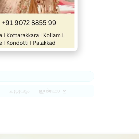
ചുറ്റുവട്ടം
ഇൻഫോ