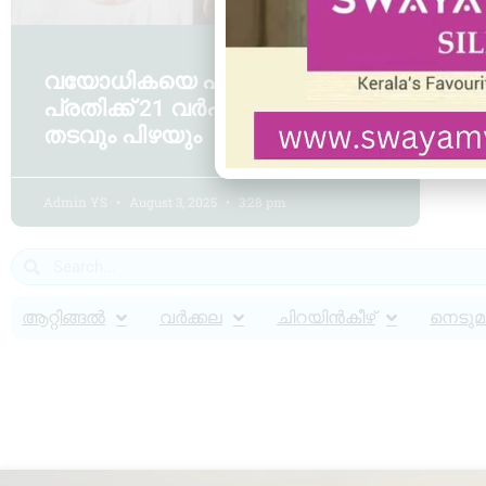
വയോധികയെ പീഡിപ്പിച്ച കേസ്;
പ്രതിക്ക് 21 വർഷം കഠിന
തടവും പിഴയും
Admin YS
August 3, 2025
3:28 pm
ആറ്റിങ്ങൽ
വർക്കല
ചിറയിൻകീഴ്
നെടുമങ