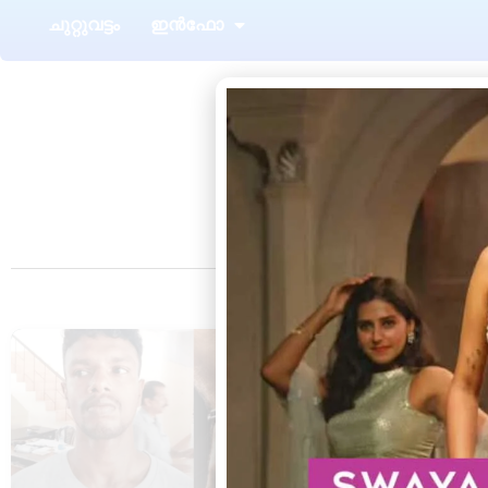
ചുറ്റുവട്ടം
ഇൻഫോ
Tag: 21
CRIME