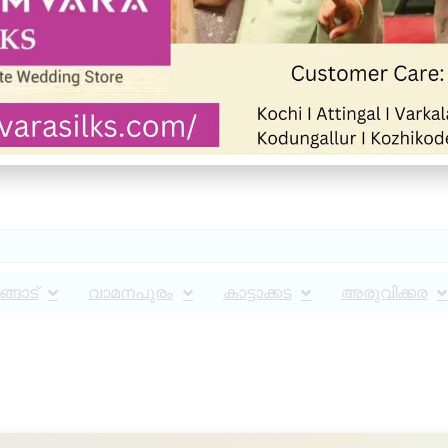
്ങാട്
വാമനപുരം
കാട്ടാക്കട
അരുവിക്കര