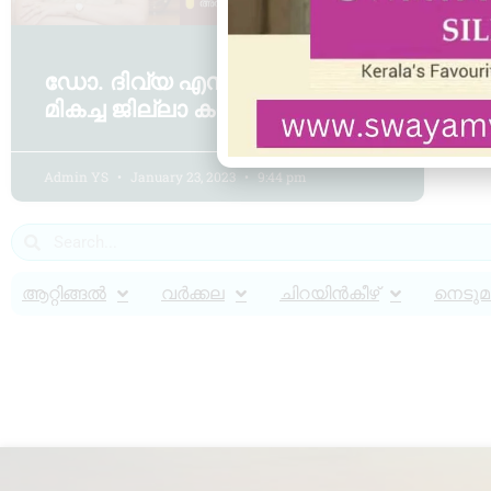
ഡോ. ദിവ്യ എസ് അയ്യർ
മികച്ച ജില്ലാ കളക്ടർ
Admin YS
January 23, 2023
9:44 pm
ആറ്റിങ്ങൽ
വർക്കല
ചിറയിൻകീഴ്
നെടുമങ