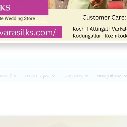
്ങാട്
വാമനപുരം
കാട്ടാക്കട
അരുവിക്കര