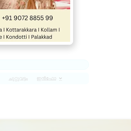
ചുറ്റുവട്ടം
ഇൻഫോ