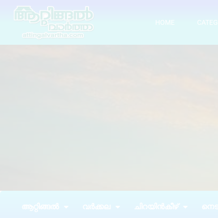
HOME
CATEG
ആറ്റിങ്ങൽ
വർക്കല
ചിറയിൻകീഴ്
നെടു