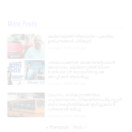
More Posts
കല്ലമ്പലത്ത് നിരോധിത പുകയില
ഉത്പന്നങ്ങൾ പിടികൂടി.
August 8, 2026
2:48 pm
പ്രൊഫഷണൽ അക്കൗണ്ടന്റാകാൻ
അവസരം; കിലിമാനൂരിൽ Elixer
Institute Of Accounting-ൽ
അഡ്മിഷൻ ആരംഭിച്ചു
August 6, 2026
3:37 pm
വാഹനം ഓടിക്കുന്നതിനിടെ
ഹൃദയാഘാതം; നിയന്ത്രണംവിട്ട സ്കൂൾ
ബസ് കെട്ടിടത്തിലേക്ക് ഇടിച്ചുകയറി,
ഡ്രൈവർ മരിച്ചു
August 5, 2026
7:39 pm
« Previous
Next »