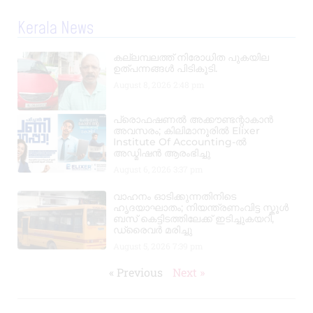
Kerala News
കല്ലമ്പലത്ത് നിരോധിത പുകയില
ഉത്പന്നങ്ങൾ പിടികൂടി.
August 8, 2026
2:48 pm
പ്രൊഫഷണൽ അക്കൗണ്ടന്റാകാൻ
അവസരം; കിലിമാനൂരിൽ Elixer
Institute Of Accounting-ൽ
അഡ്മിഷൻ ആരംഭിച്ചു
August 6, 2026
3:37 pm
വാഹനം ഓടിക്കുന്നതിനിടെ
ഹൃദയാഘാതം; നിയന്ത്രണംവിട്ട സ്കൂൾ
ബസ് കെട്ടിടത്തിലേക്ക് ഇടിച്ചുകയറി,
ഡ്രൈവർ മരിച്ചു
August 5, 2026
7:39 pm
« Previous
Next »