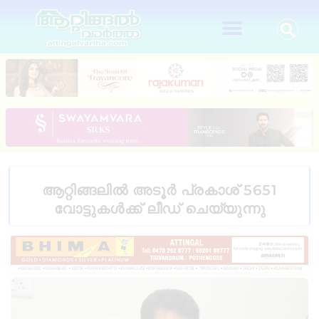
ആറ്റിങ്ങലിൽ അടൂർ പ്രകാശ് 5651
വോട്ടുകൾക്ക് ലീഡ് ചെയ്യുന്നു