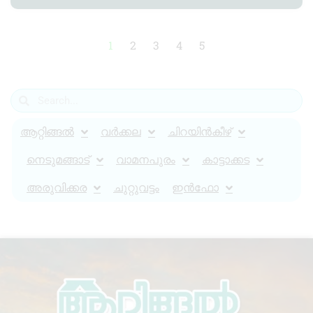
1
2
3
4
5
ആറ്റിങ്ങൽ
വർക്കല
ചിറയിൻകീഴ്
നെടുമങ്ങാട്
വാമനപുരം
കാട്ടാക്കട
അരുവിക്കര
ചുറ്റുവട്ടം
ഇൻഫോ