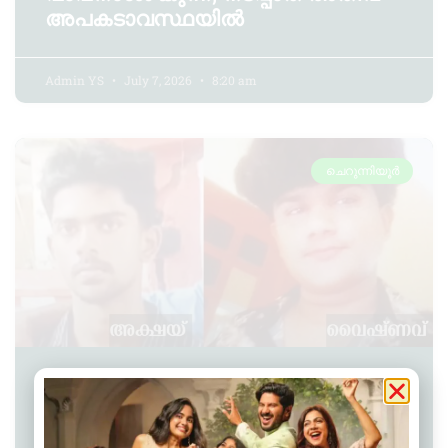
അപകടാവസ്ഥയിൽ
Admin YS
July 7, 2026
8:20 am
ചെറുന്നിയൂർ
കാണാതായ വിദ്യാർത്ഥികളെ
കണ്ടെത്തി