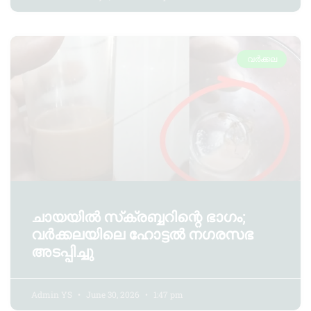
വർക്കല
ചായയിൽ സ്‌ക്രബ്ബറിന്റെ ഭാഗം;
വർക്കലയിലെ ഹോട്ടൽ നഗരസഭ
അടപ്പിച്ചു
Admin YS
June 30, 2026
1:47 pm