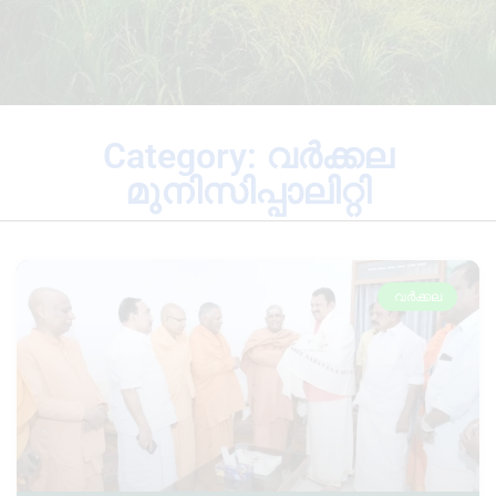
Category: വർക്കല
മുനിസിപ്പാലിറ്റി
വർക്കല