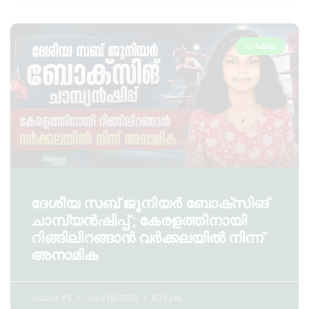
വർക്കല
ദേശീയ സബ് ജൂനിയർ ബോക്‌സിങ്
ചാമ്പ്യൻഷിപ്പ് ; കേരളത്തിനായി
റിങ്ങിലിറങ്ങാൻ വർക്കലയിൽ നിന്ന്
അനാമിക
Admin YS
June 19, 2026
8:34 pm