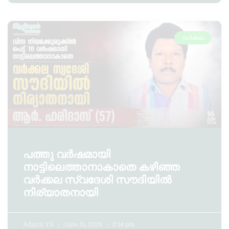
വർക്കല
പത്തു വർഷമായി
നാട്ടിലെത്താനാകാതെ കഴിഞ്ഞ
വർക്കല സ്വദേശി സൗദിയിൽ
നിര്യാതനായി
Admin YS
June 16, 2026
2:34 pm