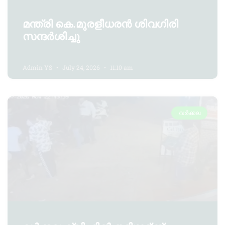
മന്ത്രി കെ.മുരളീധരൻ ശിവഗിരി
സന്ദർശിച്ചു
Admin YS
July 24, 2026
11:10 am
വർക്കല