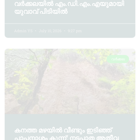
വർക്കലയിൽ എം.ഡി.എം.എയുമായി
യുവാവ് പിടിയിൽ
Admin YS
July 10, 2026
9:27 pm
വർക്കല
കനത്ത മഴയിൽ വീണ്ടും ഇടിഞ്ഞ്
പാപനാശം കുന്ന്; നടപ്പാത അതീവ