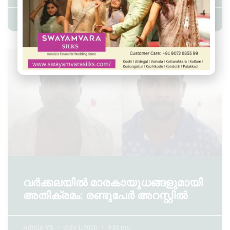
Admin YS
July 4, 2026
9:32 am
CRIME
വർക്കലയിൽ മാരകായുധങ്ങളുമായി
അതിക്രമം: രണ്ടുപേർ അറസ്റ്റിൽ
Admin YS
July 1, 2026
9:54 pm