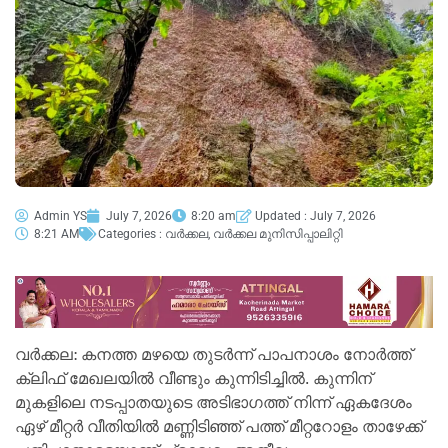
Admin YS
July 7, 2026
8:20 am
Updated : July 7, 2026
8:21 AM
Categories :
വർക്കല
,
വർക്കല മുനിസിപ്പാലിറ്റി
വർക്കല: കനത്ത മഴയെ തുടർന്ന് പാപനാശം നോർത്ത്
ക്ലിഫ് മേഖലയിൽ വീണ്ടും കുന്നിടിച്ചിൽ. കുന്നിന്
മുകളിലെ നടപ്പാതയുടെ അടിഭാഗത്ത് നിന്ന് ഏകദേശം
ഏഴ് മീറ്റർ വീതിയിൽ മണ്ണിടിഞ്ഞ് പത്ത് മീറ്ററോളം താഴേക്ക്