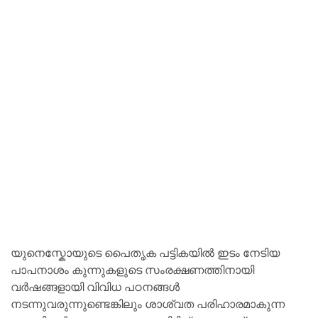
യുനെസ്കോയുടെ പൈതൃക പട്ടികയിൽ ഇടം നേടിയ
പാപനാശം കുന്നുകളുടെ സംരക്ഷണത്തിനായി
വർഷങ്ങളായി വിവിധ പഠനങ്ങൾ
നടന്നുവരുന്നുണ്ടെങ്കിലും ശാശ്വത പരിഹാരമാകുന്ന