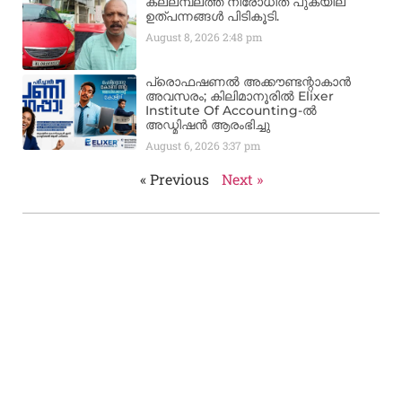
കല്ലമ്പലത്ത് നിരോധിത പുകയില
ഉത്പന്നങ്ങൾ പിടികൂടി.
August 8, 2026
2:48 pm
പ്രൊഫഷണൽ അക്കൗണ്ടന്റാകാൻ
അവസരം; കിലിമാനൂരിൽ Elixer
Institute Of Accounting-ൽ
അഡ്മിഷൻ ആരംഭിച്ചു
August 6, 2026
3:37 pm
« Previous
Next »