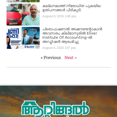
കല്ലമ്പലത്ത് നിരോധിത പുകയില
ഉത്പന്നങ്ങൾ പിടികൂടി.
August 8, 2026
2:48 pm
പ്രൊഫഷണൽ അക്കൗണ്ടന്റാകാൻ
അവസരം; കിലിമാനൂരിൽ Elixer
Institute Of Accounting-ൽ
അഡ്മിഷൻ ആരംഭിച്ചു
August 6, 2026
3:37 pm
« Previous
Next »