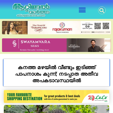
കനത്ത മഴയിൽ വീണ്ടും ഇടിഞ്ഞ്
പാപനാശം കുന്ന്; നടപ്പാത അതീവ
അപകടാവസ്ഥയിൽ