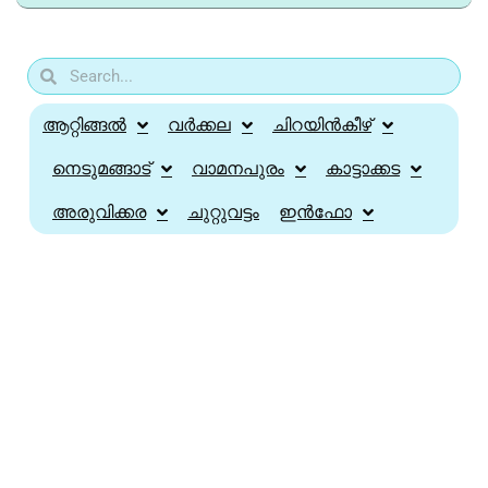
ആറ്റിങ്ങൽ
വർക്കല
ചിറയിൻകീഴ്
നെടുമങ്ങാട്
വാമനപുരം
കാട്ടാക്കട
അരുവിക്കര
ചുറ്റുവട്ടം
ഇൻഫോ