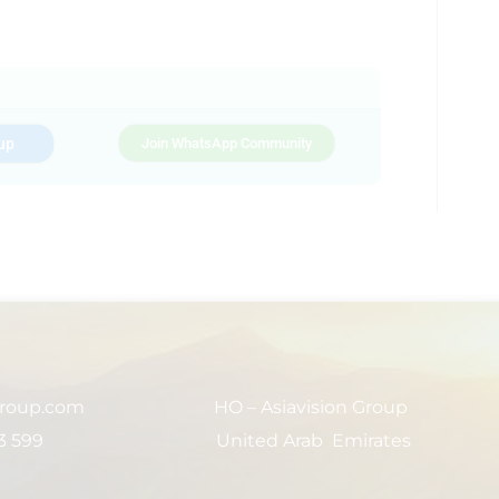
up
Join WhatsApp Community
group.com
HO – Asiavision Group
3 599
United Arab Emirates