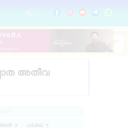
പ്പാത അതീവ
ിങ്ങൽ
വർക്കല