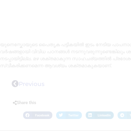
യുനെസ്കോയുടെ പൈതൃക പട്ടികയിൽ ഇടം നേടിയ പാപനാശ
വർഷങ്ങളായി വിവിധ പഠനങ്ങൾ നടന്നുവരുന്നുണ്ടെങ്കിലു
നടപ്പായിട്ടില്ല. മഴ ശക്തമാകുന്ന സാഹചര്യത്തിൽ പ്രദേ
സ്വീകരിക്കണമെന്ന ആവശ്യം ശക്തമാകുകയാണ്.
Previous
Share this
Facebook
Twitter
LinkedIn