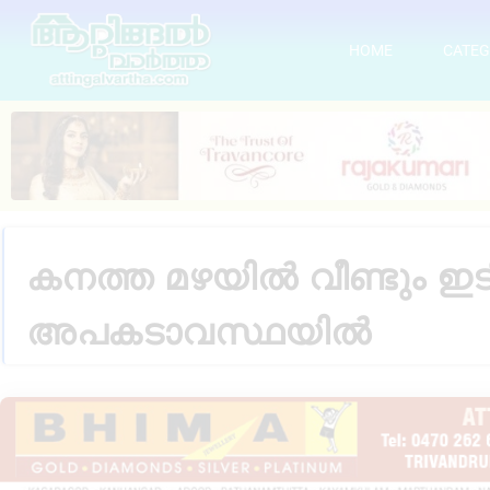
HOME
CATEG
കനത്ത മഴയിൽ വീണ്ടും ഇട
അപകടാവസ്ഥയിൽ