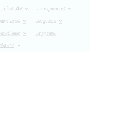
റയിൻകീഴ്
നെടുമങ്ങാട്
ാമനപുരം
കാട്ടാക്കട
ുവിക്കര
ചുറ്റുവട്ടം
ൻഫോ