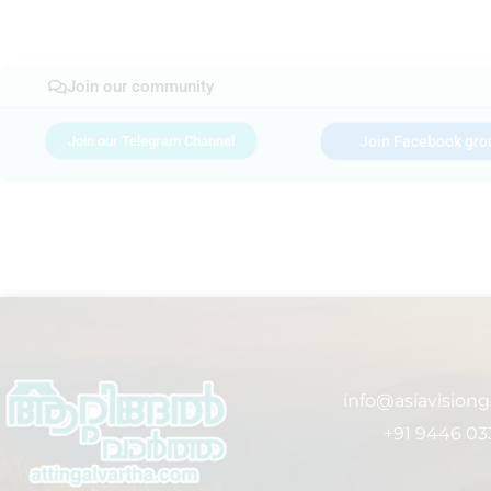
Join our community
Join our Telegram Channel
Join Facebook gro
info@asiavision
+91 9446 03