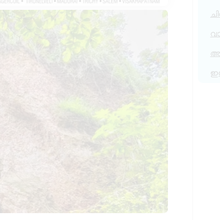
ചി
വ
അര
ഇ