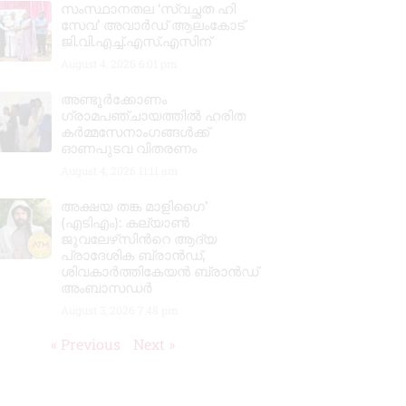
സംസ്ഥാനതല ‘സ്വച്ഛത ഹി
സേവ’ അവാർഡ് ആലംകോട്
ജി.വി.എച്ച്.എസ്.എസിന്
August 4, 2026
6:01 pm
അണ്ടൂർക്കോണം
ഗ്രാമപഞ്ചായത്തിൽ ഹരിത
കർമ്മസേനാംഗങ്ങൾക്ക്
ഓണപുടവ വിതരണം
August 4, 2026
11:11 am
അക്ഷയ തങ്ക മാളിഗൈ’
(എടിഎം): കല്യാണ്‍
ജുവലേഴ്‌സിന്‍റെ ആദ്യ
പ്രാദേശിക ബ്രാന്‍ഡ്,
ശിവകാര്‍ത്തികേയന്‍ ബ്രാന്‍ഡ്
അംബാസഡര്‍
August 3, 2026
7:48 pm
« Previous
Next »