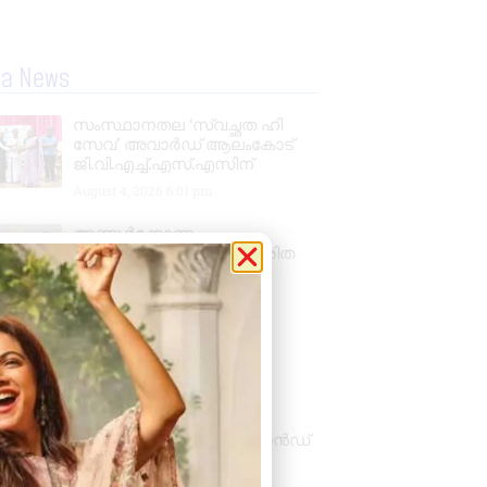
la News
സംസ്ഥാനതല ‘സ്വച്ഛത ഹി
സേവ’ അവാർഡ് ആലംകോട്
ജി.വി.എച്ച്.എസ്.എസിന്
August 4, 2026
6:01 pm
അണ്ടൂർക്കോണം
ഗ്രാമപഞ്ചായത്തിൽ ഹരിത
കർമ്മസേനാംഗങ്ങൾക്ക്
ഓണപുടവ വിതരണം
August 4, 2026
11:11 am
അക്ഷയ തങ്ക മാളിഗൈ’
(എടിഎം): കല്യാണ്‍
ജുവലേഴ്‌സിന്‍റെ ആദ്യ
പ്രാദേശിക ബ്രാന്‍ഡ്,
ശിവകാര്‍ത്തികേയന്‍ ബ്രാന്‍ഡ്
അംബാസഡര്‍
August 3, 2026
7:48 pm