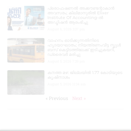
പ്രൊഫഷണൽ അക്കൗണ്ടന്റാകാൻ
അവസരം; കിലിമാനൂരിൽ Elixer
Institute Of Accounting-ൽ
അഡ്മിഷൻ ആരംഭിച്ചു
August 6, 2026
3:37 pm
വാഹനം ഓടിക്കുന്നതിനിടെ
ഹൃദയാഘാതം; നിയന്ത്രണംവിട്ട സ്കൂൾ
ബസ് കെട്ടിടത്തിലേക്ക് ഇടിച്ചുകയറി,
ഡ്രൈവർ മരിച്ചു
August 5, 2026
7:39 pm
കനത്ത മഴ: ജില്ലയിൽ 1.77 കോടിയുടെ
കൃഷിനാശം
August 5, 2026
11:34 am
« Previous
Next »