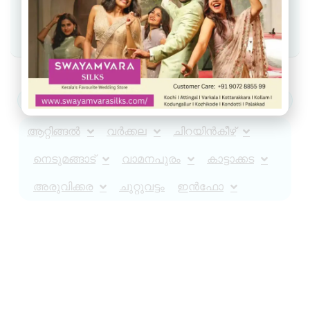
Join Facebook group
Join WhatsApp Community
ആറ്റിങ്ങൽ
വർക്കല
ചിറയിൻകീഴ്
നെടുമങ്ങാട്
വാമനപുരം
കാട്ടാക്കട
അരുവിക്കര
ചുറ്റുവട്ടം
ഇൻഫോ