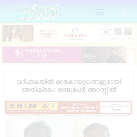
വർക്കലയിൽ മാരകായുധങ്ങളുമായി
അതിക്രമം: രണ്ടുപേർ അറസ്റ്റിൽ