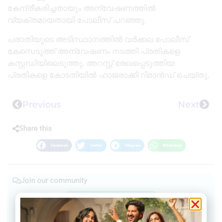
കേന്ദ്രീകരിച്ചതായും അന്വേഷണത്തിൽ
വ്യക്തമായതായി പോലീസ് പറഞ്ഞു.
പരാതിയുടെ അടിസ്ഥാനത്തിൽ വർക്കല പോലീസ്
കേസെടുത്ത് അന്വേഷണം നടത്തി പ്രതികളെ
കസ്റ്റഡിയിലെടുത്തു. അറസ്റ്റ് രേഖപ്പെടുത്തിയ
പ്രതികളെ കോടതിയിൽ ഹാജരാക്കി റിമാൻഡ് ചെയ്തു.
Previous
Next
Share this
Facebook
Twitter
Telegram
WhatsApp
Join our community
Join our Telegram Channel