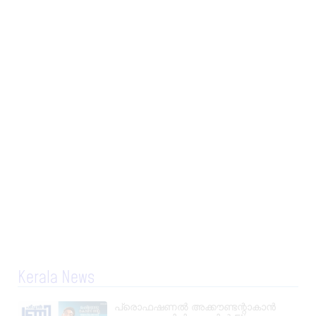
Kerala News
പ്രൊഫഷണൽ അക്കൗണ്ടന്റാകാൻ