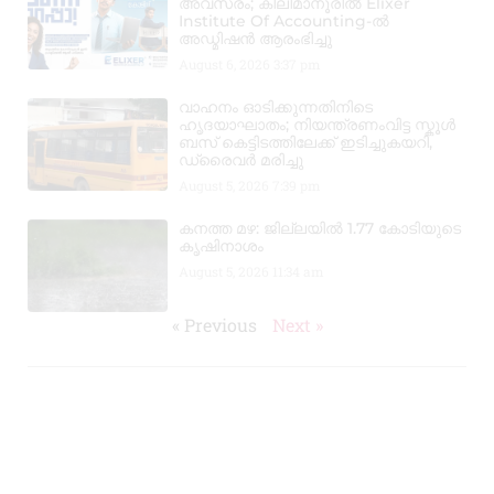
അവസരം; കിലിമാനൂരിൽ Elixer
Institute Of Accounting-ൽ
അഡ്മിഷൻ ആരംഭിച്ചു
August 6, 2026
3:37 pm
വാഹനം ഓടിക്കുന്നതിനിടെ
ഹൃദയാഘാതം; നിയന്ത്രണംവിട്ട സ്കൂൾ
ബസ് കെട്ടിടത്തിലേക്ക് ഇടിച്ചുകയറി,
ഡ്രൈവർ മരിച്ചു
August 5, 2026
7:39 pm
കനത്ത മഴ: ജില്ലയിൽ 1.77 കോടിയുടെ
കൃഷിനാശം
August 5, 2026
11:34 am
« Previous
Next »