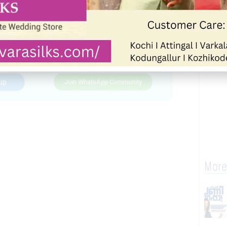
up
Join WhatsApp Community
More