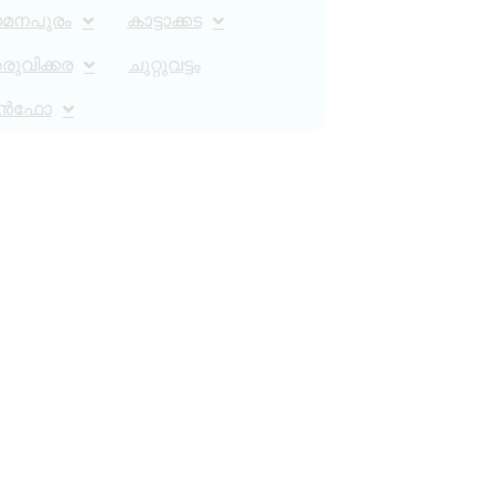
ാമനപുരം
കാട്ടാക്കട
ുവിക്കര
ചുറ്റുവട്ടം
ൻഫോ