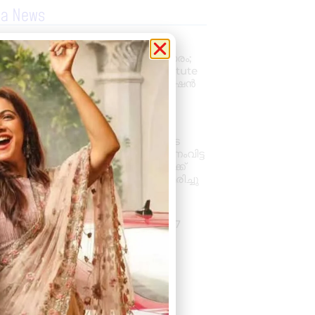
la News
പ്രൊഫഷണൽ
അക്കൗണ്ടന്റാകാൻ അവസരം;
കിലിമാനൂരിൽ Elixer Institute
Of Accounting-ൽ അഡ്മിഷൻ
ആരംഭിച്ചു
August 6, 2026
3:37 pm
വാഹനം ഓടിക്കുന്നതിനിടെ
ഹൃദയാഘാതം; നിയന്ത്രണംവിട്ട
സ്കൂൾ ബസ് കെട്ടിടത്തിലേക്ക്
ഇടിച്ചുകയറി, ഡ്രൈവർ മരിച്ചു
August 5, 2026
7:39 pm
കനത്ത മഴ: ജില്ലയിൽ 1.77
കോടിയുടെ കൃഷിനാശം
August 5, 2026
11:34 am
« Previous
Next »