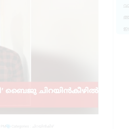
വ
അര
ഇ
5 PM
Categories :
ചിറയിൻകീഴ്