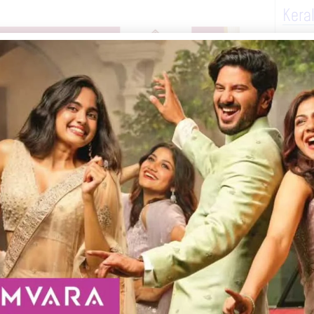
Kera
ൽ അറസ്റ്റിൽ. കോഴിയെ കൊല്ലി ബൈജു എന്ന്
9)നെയാണ് അറസ്റ്റ് ചെയ്തത്. കോഴിമട
രവര്‍ത്തനം ഉള്‍പ്പടെ ഒട്ടനവധി കേസുകളിൽ
റ്റേഷനുകളില്‍ കേസുണ്ട്. ചിറയിൻകീഴ് സി.ഐ
യെ അറസ്റ്റ് ചെയ്തു.
Next
Telegram
WhatsApp
Print