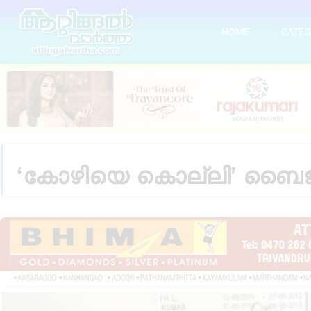
HOME
CATEG
‘കോഴിയെ കൊല്ലി’ ബൈജ