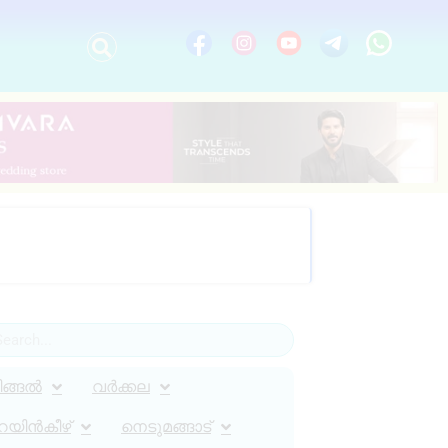
ിങ്ങൽ
വർക്കല
റയിൻകീഴ്
നെടുമങ്ങാട്