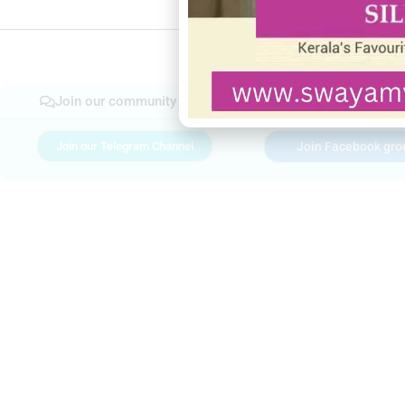
Join our community
Join our Telegram Channel
Join Facebook gro