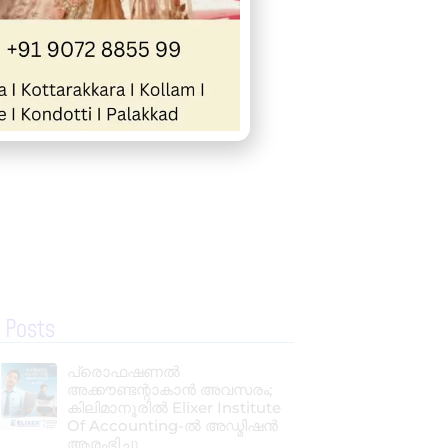
 Posts
പ്രൊഫഷണൽ
അക്കൗണ്ടന്റാകാൻ അവസരം;
കിലിമാനൂരിൽ Elixer Institute
Of Accounting-ൽ അഡ്മിഷൻ
ആരംഭിച്ചു