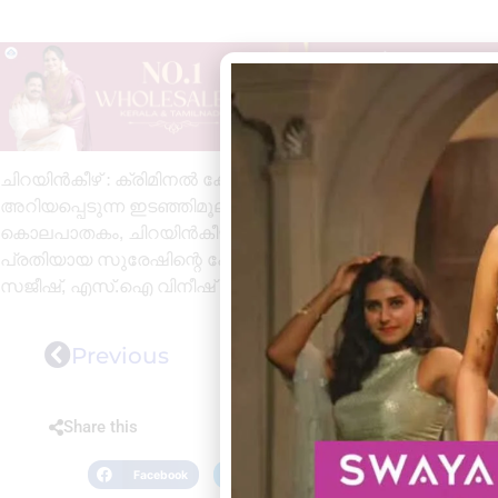
ചിറയിൻകീഴ് : ക്രിമിനൽ കേസുകളിലെ പ്രതി ചിറയിൻകീഴി
അറിയപ്പെടുന്ന ഇടഞ്ഞിമൂല ചേരിയില്‍ വീട്ടില്‍ സുരേഷ് (3
കൊലപാതകം, ചിറയിന്‍കീഴിലെ വധശ്രമം, അടിപിടി, ഗുണ്ടാപ്
പ്രതിയായ സുരേഷിന്റെ പേരിൽ ചിറയിന്‍കീഴ്, മംഗലപുരം സ്
സജീഷ്, എസ്.ഐ വിനീഷ് എന്നിവരുടെ നേതൃത്വത്തിൽ പ്രതി
Previous
Share this
Facebook
Twitter
LinkedIn