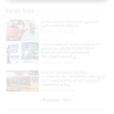
Kerala News
കല്ലമ്പലത്ത് നിരോധിത പുകയില
ഉത്പന്നങ്ങൾ പിടികൂടി.
August 8, 2026
2:48 pm
പ്രൊഫഷണൽ അക്കൗണ്ടന്റാകാൻ
അവസരം; കിലിമാനൂരിൽ Elixer
Institute Of Accounting-ൽ
അഡ്മിഷൻ ആരംഭിച്ചു
August 6, 2026
3:37 pm
വാഹനം ഓടിക്കുന്നതിനിടെ
ഹൃദയാഘാതം; നിയന്ത്രണംവിട്ട സ്കൂൾ
ബസ് കെട്ടിടത്തിലേക്ക് ഇടിച്ചുകയറി,
ഡ്രൈവർ മരിച്ചു
August 5, 2026
7:39 pm
« Previous
Next »