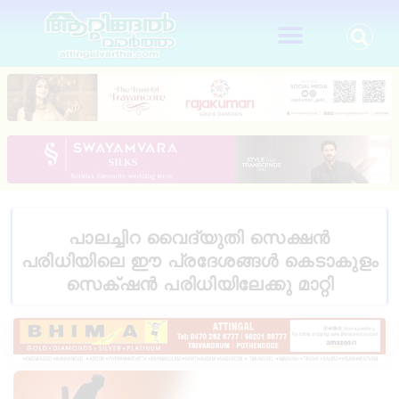
പാലച്ചിറ വൈദ്യുതി സെക്ഷൻ
പരിധിയിലെ ഈ പ്രദേശങ്ങൾ കെടാകുളം
സെക്‌ഷൻ പരിധിയിലേക്കു മാറ്റി