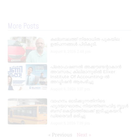
More Posts
കല്ലമ്പലത്ത് നിരോധിത പുകയില
ഉത്പന്നങ്ങൾ പിടികൂടി.
August 8, 2026
2:48 pm
പ്രൊഫഷണൽ അക്കൗണ്ടന്റാകാൻ
അവസരം; കിലിമാനൂരിൽ Elixer
Institute Of Accounting-ൽ
അഡ്മിഷൻ ആരംഭിച്ചു
August 6, 2026
3:37 pm
വാഹനം ഓടിക്കുന്നതിനിടെ
ഹൃദയാഘാതം; നിയന്ത്രണംവിട്ട സ്കൂൾ
ബസ് കെട്ടിടത്തിലേക്ക് ഇടിച്ചുകയറി,
ഡ്രൈവർ മരിച്ചു
August 5, 2026
7:39 pm
« Previous
Next »