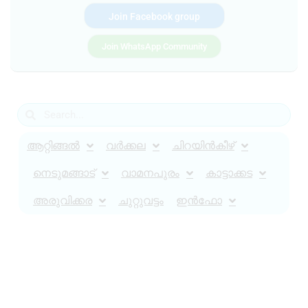
Join Facebook group
Join WhatsApp Community
ആറ്റിങ്ങൽ
വർക്കല
ചിറയിൻകീഴ്
നെടുമങ്ങാട്
വാമനപുരം
കാട്ടാക്കട
അരുവിക്കര
ചുറ്റുവട്ടം
ഇൻഫോ