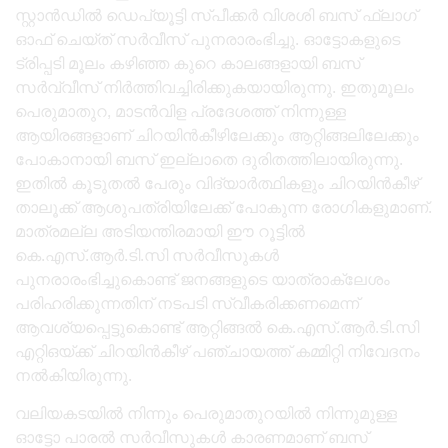
സ്റ്റാൻഡിൽ ഡെപ്യൂട്ടി സ്പീക്കർ വിശശി ബസ് ഫ്ലാഗ്
ഓഫ് ചെയ്ത് സർവീസ് പുനരാരംഭിച്ചു. ഓട്ടോകളുടെ
ട്രിപ്പടി മൂലം കഴിഞ്ഞ കുറെ കാലങ്ങളായി ബസ്
സർവ്വീസ് നിർത്തിവച്ചിരിക്കുകയായിരുന്നു. ഇതുമൂലം
പെരുമാതുറ, മാടൻവിള പ്രദേശത്ത് നിന്നുള്ള
ആയിരങ്ങളാണ് ചിറയിൻകീഴിലേക്കും ആറ്റിങ്ങലിലേക്കും
പോകാനായി ബസ് ഇല്ലാതെ ദുരിതത്തിലായിരുന്നു.
ഇതിൽ കൂടുതൽ പേരും വിദ്യാർത്ഥികളും ചിറയിൻകീഴ്
താലൂക്ക് ആശുപത്രിയിലേക്ക് പോകുന്ന രോഗികളുമാണ്.
മാത്രമല്ല അടിയന്തിരമായി ഈ റൂട്ടിൽ
കെ.എസ്.ആർ.ടി.സി സർവീസുകൾ
പുനരാരംഭിച്ചുകൊണ്ട് ജനങ്ങളുടെ യാത്രാക്ലേശം
പരിഹരിക്കുന്നതിന് നടപടി സ്വീകരിക്കണമെന്ന്
ആവശ്യപ്പെട്ടുകൊണ്ട് ആറ്റിങ്ങൽ കെ.എസ്.ആർ.ടി.സി
എറ്റിഒയ്ക്ക് ചിറയിൻകീഴ് പഞ്ചായത്ത് കമ്മിറ്റി നിവേദനം
നൽകിയിരുന്നു.
വലിയകടയിൽ നിന്നും പെരുമാതുറയിൽ നിന്നുമുള്ള
ഓട്ടോ പാരൽ സർവീസുകൾ കാരണമാണ് ബസ്