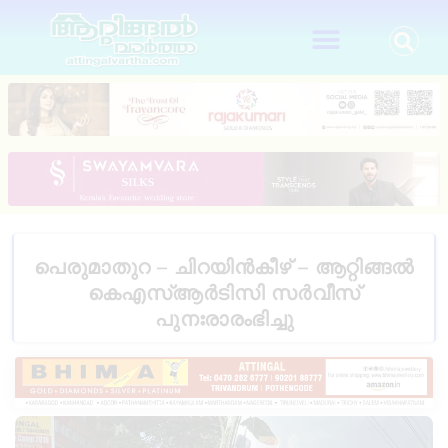
പെരുമാതുറ – ചിറയിൻകീഴ് – ആറ്റിങ്ങൽ
കെഎസ്ആർടിസി സർവീസ്
പുനഃരാരംഭിച്ചു