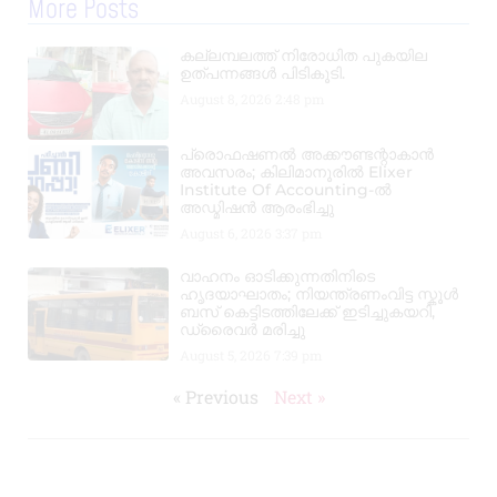
More Posts
കല്ലമ്പലത്ത് നിരോധിത പുകയില
ഉത്പന്നങ്ങൾ പിടികൂടി.
August 8, 2026
2:48 pm
പ്രൊഫഷണൽ അക്കൗണ്ടന്റാകാൻ
അവസരം; കിലിമാനൂരിൽ Elixer
Institute Of Accounting-ൽ
അഡ്മിഷൻ ആരംഭിച്ചു
August 6, 2026
3:37 pm
വാഹനം ഓടിക്കുന്നതിനിടെ
ഹൃദയാഘാതം; നിയന്ത്രണംവിട്ട സ്കൂൾ
ബസ് കെട്ടിടത്തിലേക്ക് ഇടിച്ചുകയറി,
ഡ്രൈവർ മരിച്ചു
August 5, 2026
7:39 pm
« Previous
Next »