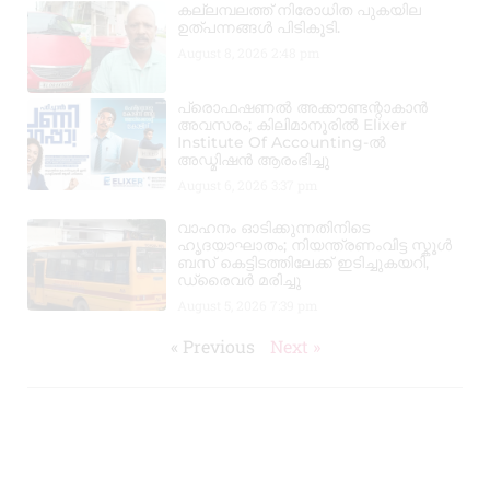
കല്ലമ്പലത്ത് നിരോധിത പുകയില
ഉത്പന്നങ്ങൾ പിടികൂടി.
August 8, 2026
2:48 pm
പ്രൊഫഷണൽ അക്കൗണ്ടന്റാകാൻ
അവസരം; കിലിമാനൂരിൽ Elixer
Institute Of Accounting-ൽ
അഡ്മിഷൻ ആരംഭിച്ചു
August 6, 2026
3:37 pm
വാഹനം ഓടിക്കുന്നതിനിടെ
ഹൃദയാഘാതം; നിയന്ത്രണംവിട്ട സ്കൂൾ
ബസ് കെട്ടിടത്തിലേക്ക് ഇടിച്ചുകയറി,
ഡ്രൈവർ മരിച്ചു
August 5, 2026
7:39 pm
« Previous
Next »