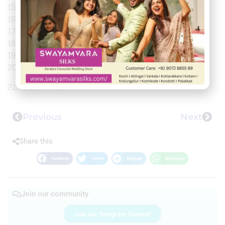
15. :-3:15
16. ” :-4:25
17. ” :-5:00
18. ” :-5:30
19 ” :-6:00
20″ :-6:30 .
21.രാത്രി :-7:00
Previous
Next
Share this
Facebook
Twitter
Telegram
WhatsApp
Join our community
Join our Telegram Channel