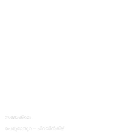
സമയക്രമം
പെരുമാതുറ – ചിറയിൻകീഴ്