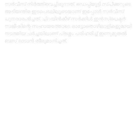
സർവീസ് നിർത്തിവെച്ചിരുന്നത്. ഡെപ്പ്യൂട്ടി സ്പീക്കറുടെ
അടിയന്തിര ഇടപെടലിലൂടെയാണ് ഇപ്പോൾ സർവീസ്
പുനരാരംഭിച്ചത്. ചിറയിൻകീഴ് സർക്കിൾ ഇൻസ്‌പെക്ടർ
സജീഷിന്റെ സഹായത്തോടെ ഓട്ടോതൊഴിലാളികളുമായി
നടത്തിയ ചർച്ചയിലാണ് പ്രശ്നം പരിഹരിച്ച്‌ ഇന്നുമുതൽ
ബസ് ഓടാൻ തീരുമാനിച്ചത്.