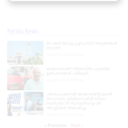
Kerala News
55-ാമത് കോട്ടുപ്പ ഉറൂസിന് ഒരുക്കങ്ങൾ
തുടങ്ങി
August 9, 2026
2:19 pm
കല്ലമ്പലത്ത് നിരോധിത പുകയില
ഉത്പന്നങ്ങൾ പിടികൂടി.
August 8, 2026
2:48 pm
പ്രൊഫഷണൽ അക്കൗണ്ടന്റാകാൻ
അവസരം; കിലിമാനൂരിൽ Elixer
Institute Of Accounting-ൽ
അഡ്മിഷൻ ആരംഭിച്ചു
August 6, 2026
3:37 pm
« Previous
Next »