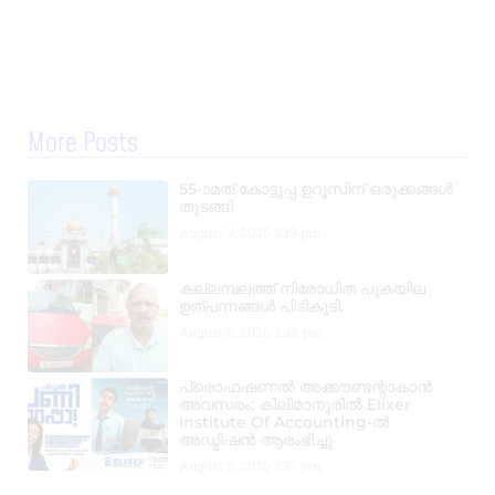
More Posts
55-ാമത് കോട്ടുപ്പ ഉറൂസിന് ഒരുക്കങ്ങൾ
തുടങ്ങി
August 9, 2026
2:19 pm
കല്ലമ്പലത്ത് നിരോധിത പുകയില
ഉത്പന്നങ്ങൾ പിടികൂടി.
August 8, 2026
2:48 pm
പ്രൊഫഷണൽ അക്കൗണ്ടന്റാകാൻ
അവസരം; കിലിമാനൂരിൽ Elixer
Institute Of Accounting-ൽ
അഡ്മിഷൻ ആരംഭിച്ചു
August 6, 2026
3:37 pm