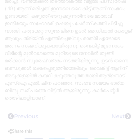
മരിച്ചു. വണ്ടയ്ക്കൽ തടത്തരികത്ത് വീട്ടിൽ പി.സുരേഷ്
(49) ആണ് മരിച്ചത്. ഇന്നലെ വൈകിട്ട് ആണ് സംഭവം
ഉണ്ടായത്. കഴുത്ത് അറുക്കുന്നതിനിടെ മാതാവ്
ഇന്ദിരയും സഹോദരി ഉഷയും ചേർന്ന് കത്തി പിടിച്ചു
വാങ്ങി. പരുക്കേറ്റ സുരേഷിനെ ഉടൻ മെഡിക്കൽ കോളജ്
ആശുപത്രിയിൽ എത്തിച്ചെങ്കിലും രാത്രി ഏഴോടെ
മരണം സംഭവിക്കുകയായിരുന്നു. വൈകിട്ട് മൂന്നോടെ
വീടിന്റെ മുൻവശത്തെ മുറിയുടെ ജനലിൽ തൂങ്ങി
മരിക്കാൻ സുരേഷ് ശ്രമം നടത്തിയിരുന്നു. ഉടൻ തന്നെ
ബന്ധുക്കൾ രക്ഷപ്പെടുത്തിയെങ്കിലും വൈകിട്ട് ആറിന്
അടുക്കളയിൽ കയറി കഴുത്തറുത്തതായി ആര്യനാട്
എസ്ഐ എൽ.ഷീന പറഞ്ഞു. സംഭവ സമയം ഭാര്യ
ബിന്ദു സമീപത്തെ വീട്ടിൽ ആയിരുന്നു. കാർപെന്റർ
തൊഴിലാളിയാണ്.
Previous
Next
Share this