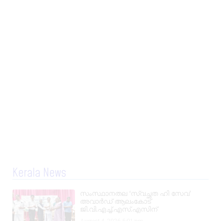
Kerala News
സംസ്ഥാനതല ‘സ്വച്ഛത ഹി സേവ’
അവാർഡ് ആലംകോട്
ജി.വി.എച്ച്.എസ്.എസിന്
August 4, 2026
6:01 pm