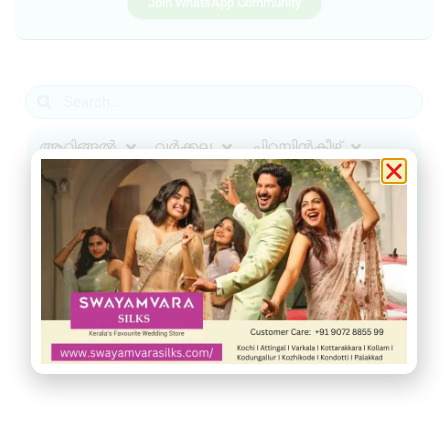
Join WhatsApp Community
ആറ്റിങ്ങൽ
വർക്കല
ചിറയിൻകീഴ്
നെടുമങ്ങാട്
വാമനപുരം
കാട്ടാക്കട
അരുവിക്കര
ചുറ്റുവട്ടം
ഇൻഫോ