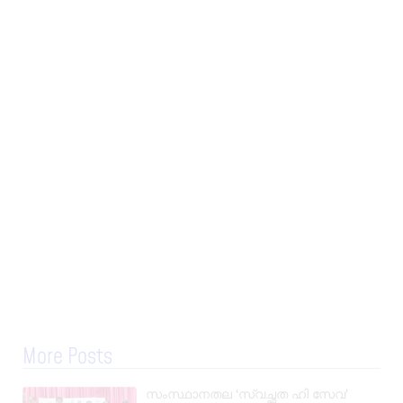
More Posts
സംസ്ഥാനതല ‘സ്വച്ഛത ഹി സേവ’