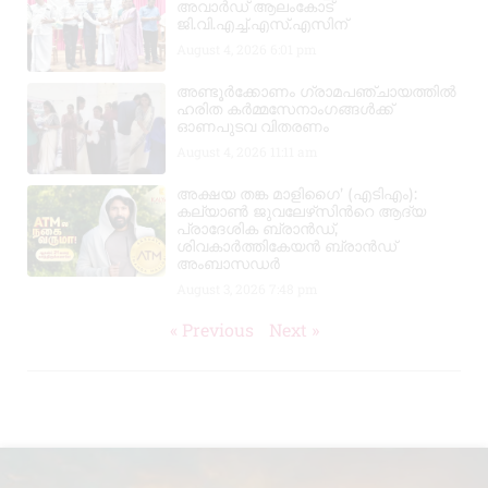
അവാർഡ് ആലംകോട്
ജി.വി.എച്ച്.എസ്.എസിന്
August 4, 2026
6:01 pm
അണ്ടൂർക്കോണം ഗ്രാമപഞ്ചായത്തിൽ
ഹരിത കർമ്മസേനാംഗങ്ങൾക്ക്
ഓണപുടവ വിതരണം
August 4, 2026
11:11 am
അക്ഷയ തങ്ക മാളിഗൈ’ (എടിഎം):
കല്യാണ്‍ ജുവലേഴ്‌സിന്‍റെ ആദ്യ
പ്രാദേശിക ബ്രാന്‍ഡ്,
ശിവകാര്‍ത്തികേയന്‍ ബ്രാന്‍ഡ്
അംബാസഡര്‍
August 3, 2026
7:48 pm
« Previous
Next »