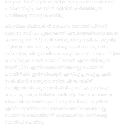
ജനുവരി 12ന് വീട്ടിൽ കയറി ഇരുമ്പുകമ്പി കൊണ്ടടിച്ച്
പരിക്കേൽപ്പിച്ച കേസിൽ ഒളിവിൽ കഴിഞ്ഞിരുന്ന
പ്രതികളെ അറസ്റ്റ് ചെയ്തു.
കിഴുവിലം വില്ലേജിൽ മുടപുരം ദേശത്ത് ഡീസന്റ്
മുക്കിനു സമീപം പൂമംഗലത്ത് ഷൗക്കത്തലിയുടെ മകൻ
ഫിറോസ്ഖാൻ (32), ഡീസൽ മുക്കിനു സമീപം ചരുവിള
വീട്ടിൽ ഇബ്രാഹിം കുഞ്ഞിന്റെ മകൻ സാബു (34),
ഡീസന്റ് മുക്കിനു സമീപം കോട്ടൂർകോണം ലക്ഷം വീട്ടിൽ
ഗോപിയുടെ മകൻ മായാവി ജയൻ എന്ന് വിളിക്കുന്ന
ജയൻ (38) എന്നിവരെയാണ് അറസ്റ്റ് ചെയ്തത്.
ചിറയിൻകീഴ് ഇൻസ്പെക്ടർ എസ്.എച്ച്.ഒ എച്ച്.എൽ
സജീഷിന്റെ നേതൃത്വത്തിൽ ചിറയിൻകീഴ്
സബ്ഇൻസ്പെക്ടർ വിനീഷ് വി എസ്, എഎസ്ഐ
ഗോപകുമാർ, സിവിൽ പോലീസ് ഉദ്യോഗസ്ഥരായ
ജ്യോതിഷ്, ശരത് കുമാർ, സുൽഫിക്കർ, സുജീഷ്
എന്നിവരുടങ്ങിയ സംഘമാണ് പ്രതികളെ അറസ്റ്റ്
ചെയ്തത്. കോടതിയിൽ ഹാജരാക്കിയ പ്രതികളെ
റിമാൻഡ് ചെയ്തു.