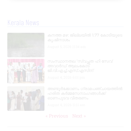
Kerala News
കനത്ത മഴ: ജില്ലയിൽ 1.77 കോടിയുടെ
കൃഷിനാശം
August 5, 2026
11:34 am
സംസ്ഥാനതല ‘സ്വച്ഛത ഹി സേവ’
അവാർഡ് ആലംകോട്
ജി.വി.എച്ച്.എസ്.എസിന്
August 4, 2026
6:01 pm
അണ്ടൂർക്കോണം ഗ്രാമപഞ്ചായത്തിൽ
ഹരിത കർമ്മസേനാംഗങ്ങൾക്ക്
ഓണപുടവ വിതരണം
August 4, 2026
11:11 am
« Previous
Next »