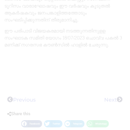
ടൂറിസം വാരാഘോഷവും ഈ വർഷവും കൂടുതൽ
ആകർഷകവും ജനപങ്കാളിത്തത്തോടും
സംഘടിപ്പിക്കുന്നതിന് തീരുമാനിച്ചു.
ഈ പരിപാടി വിജയകരമായി നടത്തുന്നതിനുളള
സംഘാടക സമിതി യോഗം 18/07/2023 ചൊവ്വ പകൽ 3
മണിക്ക് നഗരസഭ കൗൺസിൽ ഹാളിൽ ചേരുന്നു.
Previous
Next
Share this
Facebook
Twitter
Telegram
WhatsApp