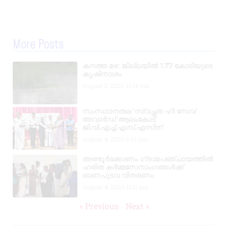
More Posts
കനത്ത മഴ: ജില്ലയിൽ 1.77 കോടിയുടെ
കൃഷിനാശം
August 5, 2026
11:34 am
സംസ്ഥാനതല ‘സ്വച്ഛത ഹി സേവ’
അവാർഡ് ആലംകോട്
ജി.വി.എച്ച്.എസ്.എസിന്
August 4, 2026
6:01 pm
അണ്ടൂർക്കോണം ഗ്രാമപഞ്ചായത്തിൽ
ഹരിത കർമ്മസേനാംഗങ്ങൾക്ക്
ഓണപുടവ വിതരണം
August 4, 2026
11:11 am
« Previous
Next »