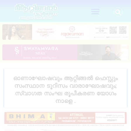
ഓണാഘോഷവും ആറ്റിങ്ങൽ ഫെസ്റ്റും
സംസ്ഥാന ടൂറിസം വാരാഘോഷവും;
സ്വാഗത സംഘ രൂപീകരണ യോഗം
നാളെ .