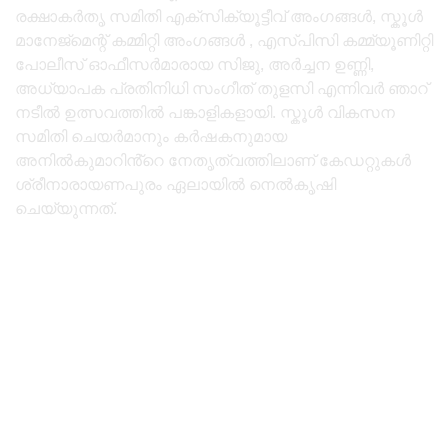
രക്ഷാകർതൃ സമിതി എക്സിക്യൂട്ടീവ് അംഗങ്ങൾ, സ്കൂൾ
മാനേജ്മെന്റ് കമ്മിറ്റി അംഗങ്ങൾ , എസ്പിസി കമ്മ്യൂണിറ്റി
പോലീസ് ഓഫീസർമാരായ സിജു, അർച്ചന ഉണ്ണി,
അധ്യാപക പ്രതിനിധി സംഗീത് തുളസി എന്നിവർ ഞാറ്
നടീൽ ഉത്സവത്തിൽ പങ്കാളികളായി. സ്കൂൾ വികസന
സമിതി ചെയർമാനും കർഷകനുമായ
അനിൽകുമാറിൻ്റെ നേതൃത്വത്തിലാണ് കേഡറ്റുകൾ
ശ്രീനാരായണപുരം ഏലായിൽ നെൽകൃഷി
ചെയ്യുന്നത്.