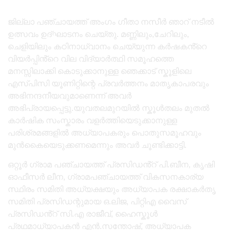
ജില്ലാ പഞ്ചായത്ത് അംഗം ഗീതാ നസീർ ഞാറ് നടീൽ
ഉത്സവം ഉദ്ഘാടനം ചെയ്തു. മണ്ണിലും,ചേറിലും,
ചെളിയിലും കഠിനാധ്വാനം ചെയ്യുന്ന കർഷകൻ്റെ
വിയർപ്പിൻ്റെ വില വിദ്യാർത്ഥി സമൂഹത്തെ
മനസ്സിലാക്കി കൊടുക്കാനുള്ള ഞെക്കാട് സ്കൂളിലെ
എസ്പിസി യൂണിറ്റിന്റെ പ്രവർത്തനം മാതൃകാപരവും
അഭിനന്ദനീയവുമാണെന്ന് അവർ
അഭിപ്രായപ്പെട്ടു.യുവതലമുറയിൽ സ്കൂൾതലം മുതൽ
കാർഷിക സംസ്കാരം വളർത്തിയെടുക്കാനുള്ള
പരിശ്രമങ്ങളിൽ അധ്യാപകരും പൊതുസമൂഹവും
മുൻകൈയെടുക്കണമെന്നും അവർ ചൂണ്ടിക്കാട്ടി.
ഒറ്റൂർ ഗ്രാമ പഞ്ചായത്ത് പ്രസിഡൻ്റ് പി.ബീന, കൃഷി
ഓഫീസർ ലീന, ഗ്രാമപഞ്ചായത്ത് വികസനകാര്യ
സ്ഥിരം സമിതി അധ്യക്ഷയും അധ്യാപക രക്ഷാകർതൃ
സമിതി പ്രസിഡന്റുമായ ഒ.ലിജ, പിറ്റിഎ വൈസ്
പ്രസിഡൻ്റ് സി.എ രാജീവ്, ഹൈസ്കൂൾ
പ്രഥമാധ്യാപകൻ എൻ.സന്തോഷ്, അധ്യാപക