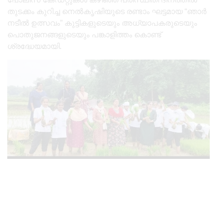
തുടക്കം കുറിച്ച നെൽകൃഷിയുടെ രണ്ടാം ഘട്ടമായ “ഞാർ
നടീൽ ഉത്സവം” കുട്ടികളുടെയും അധ്യാപകരുടെയും
പൊതുജനങ്ങളുടെയും പങ്കാളിത്തം കൊണ്ട്
ശ്രദ്ധേയമായി.