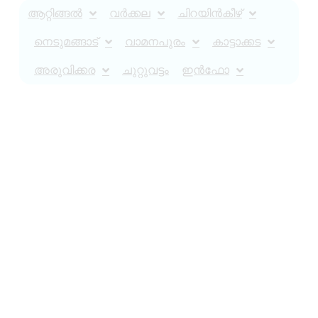
ആറ്റിങ്ങൽ
വർക്കല
ചിറയിൻകീഴ്
നെടുമങ്ങാട്
വാമനപുരം
കാട്ടാക്കട
അരുവിക്കര
ചുറ്റുവട്ടം
ഇൻഫോ