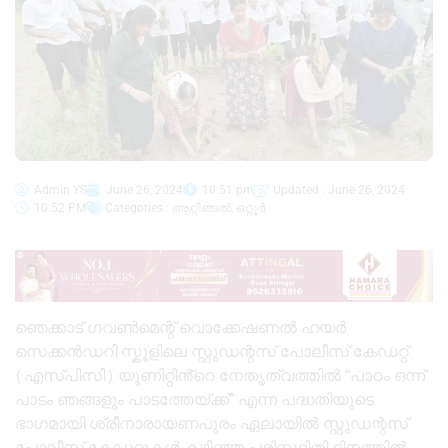
Admin YS
June 26, 2024
10:51 pm
Updated : June 26, 2024
10:52 PM
Categories :
ആറ്റിങ്ങൽ
,
ഒറ്റൂർ
ഞെക്കാട് ഗവൺമെന്റ് വൊക്കേഷണൽ ഹയർ
സെക്കൻഡറി സ്കൂളിലെ സ്റ്റുഡന്റസ് പോലീസ് കേഡറ്റ്
(എസ്പിസി) യൂണിറ്റിൻ്റെ നേതൃത്വത്തിൽ “പാഠം ഒന്ന്
പാടം ഞങ്ങളും പാടത്തേയ്ക്ക്” എന്ന പദ്ധതിയുടെ
ഭാഗമായി ശ്രീനാരായണപുരം ഏലായിൽ സ്റ്റുഡന്റസ്
പോലീസ് കേഡറ്റുകൾ കഴിഞ്ഞ പരിസ്ഥിതി ദിനത്തിൽ