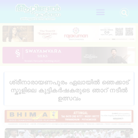
ശ്രീനാരായണപുരം ഏലായിൽ ഞെക്കാട്
സ്കൂളിലെ കുട്ടികർഷകരുടെ ഞാറ് നടീൽ
ഉത്സവം