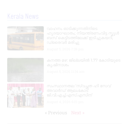
Kerala News
വാഹനം ഓടിക്കുന്നതിനിടെ
ഹൃദയാഘാതം; നിയന്ത്രണംവിട്ട സ്കൂൾ
ബസ് കെട്ടിടത്തിലേക്ക് ഇടിച്ചുകയറി,
ഡ്രൈവർ മരിച്ചു
August 5, 2026
7:39 pm
കനത്ത മഴ: ജില്ലയിൽ 1.77 കോടിയുടെ
കൃഷിനാശം
August 5, 2026
11:34 am
സംസ്ഥാനതല ‘സ്വച്ഛത ഹി സേവ’
അവാർഡ് ആലംകോട്
ജി.വി.എച്ച്.എസ്.എസിന്
August 4, 2026
6:01 pm
« Previous
Next »