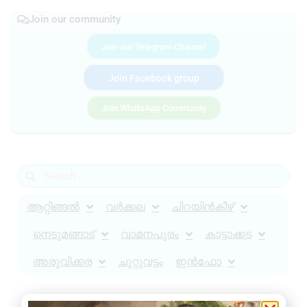
Join our community
Join our Telegram Channel
Join Facebook group
Join WhatsApp Community
ആറ്റിങ്ങൽ
വർക്കല
ചിറയിൻകീഴ്
നെടുമങ്ങാട്
വാമനപുരം
കാട്ടാക്കട
അരുവിക്കര
ചുറ്റുവട്ടം
ഇൻഫോ