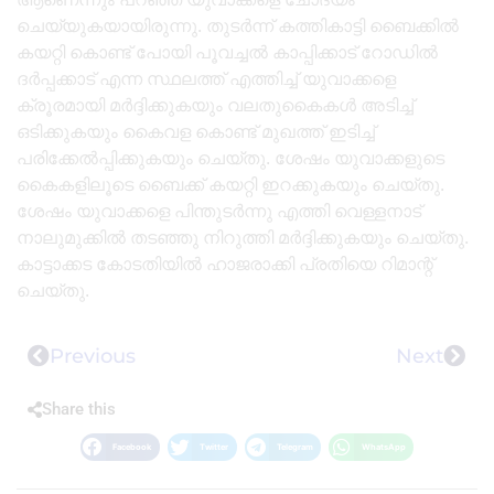
ചെയ്യുകയായിരുന്നു. തുടർന്ന് കത്തികാട്ടി ബൈക്കിൽ
കയറ്റി കൊണ്ട് പോയി പൂവച്ചൽ കാപ്പിക്കാട് റോഡിൽ
ദർപ്പക്കാട് എന്ന സ്ഥലത്ത് എത്തിച്ച് യുവാക്കളെ
ക്രൂരമായി മർദ്ദിക്കുകയും വലതുകൈകൾ അടിച്ച്
ഒടിക്കുകയും കൈവള കൊണ്ട് മുഖത്ത് ഇടിച്ച്
പരിക്കേൽപ്പിക്കുകയും ചെയ്തു. ശേഷം യുവാക്കളുടെ
കൈകളിലൂടെ ബൈക്ക് കയറ്റി ഇറക്കുകയും ചെയ്‌തു.
ശേഷം യുവാക്കളെ പിന്തുടർന്നു എത്തി വെള്ളനാട്
നാലുമുക്കിൽ തടഞ്ഞു നിറുത്തി മർദ്ദിക്കുകയും ചെയ്‌തു.
കാട്ടാക്കട കോടതിയിൽ ഹാജരാക്കി പ്രതിയെ റിമാന്റ്
ചെയ്തു.
Previous
Next
Share this
Facebook
Twitter
Telegram
WhatsApp