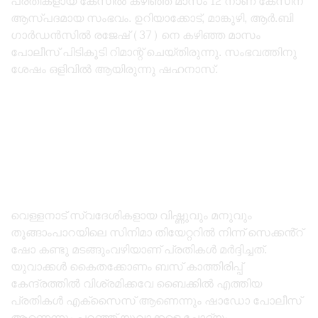
പ്രതികളായ കേസിൽ കഴിഞ്ഞ മാസം 12 നാണ് കേസിന്
ആസ്പദമായ സംഭവം. ഉറിയാക്കോട്, മാങ്കുഴി, ആർ.ബി
ഗാർഡൻസിൽ രജേഷ് (37) നെ കഴിഞ്ഞ മാസം
പോലീസ് പിടികൂടി റിമാന്റ് ചെയ്‌തിരുന്നു. സംഭവത്തിനു
ശേഷം ഒളിവിൽ ആയിരുന്നു ഷഹനാസ്.
വെള്ളനാട് സ്വദേശികളായ വിഷ്ണുവും മനുവും
തൂങ്ങാംപാറയിലെ സിനിമാ തിയേറ്ററിൽ നിന്ന് സെക്കൻ്റ്
ഷോ കണ്ടു മടങ്ങുംവഴിയാണ് പ്രതികൾ മർദ്ദിച്ചത്.
യുവാക്കൾ കൈതക്കോണം ബസ് കാത്തിരിപ്പ്
കേന്ദ്രത്തിൽ വിശ്രമിക്കവേ ബൈക്കിൽ എത്തിയ
പ്രതികൾ എക്‌സൈസ് ആണെന്നും ഷാഡോ പോലീസ്
ആണെന്നും പറഞ്ഞ് യുവാക്കളെ ചോദ്യം