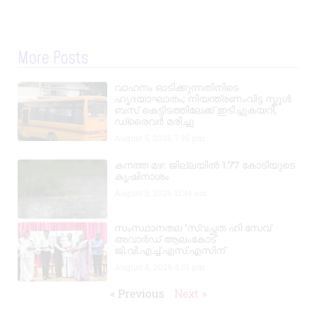
More Posts
വാഹനം ഓടിക്കുന്നതിനിടെ
ഹൃദയാഘാതം; നിയന്ത്രണംവിട്ട സ്കൂൾ
ബസ് കെട്ടിടത്തിലേക്ക് ഇടിച്ചുകയറി,
ഡ്രൈവർ മരിച്ചു
August 5, 2026
7:39 pm
കനത്ത മഴ: ജില്ലയിൽ 1.77 കോടിയുടെ
കൃഷിനാശം
August 5, 2026
11:34 am
സംസ്ഥാനതല ‘സ്വച്ഛത ഹി സേവ’
അവാർഡ് ആലംകോട്
ജി.വി.എച്ച്.എസ്.എസിന്
August 4, 2026
6:01 pm
« Previous
Next »