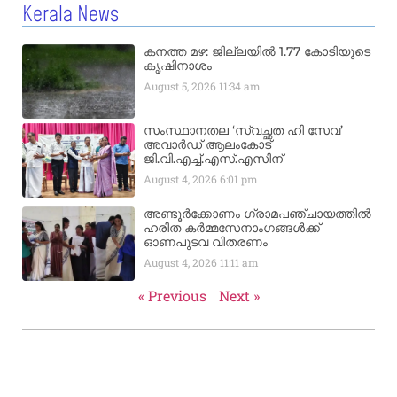
Kerala News
കനത്ത മഴ: ജില്ലയിൽ 1.77 കോടിയുടെ
കൃഷിനാശം
August 5, 2026
11:34 am
സംസ്ഥാനതല ‘സ്വച്ഛത ഹി സേവ’
അവാർഡ് ആലംകോട്
ജി.വി.എച്ച്.എസ്.എസിന്
August 4, 2026
6:01 pm
അണ്ടൂർക്കോണം ഗ്രാമപഞ്ചായത്തിൽ
ഹരിത കർമ്മസേനാംഗങ്ങൾക്ക്
ഓണപുടവ വിതരണം
August 4, 2026
11:11 am
« Previous
Next »