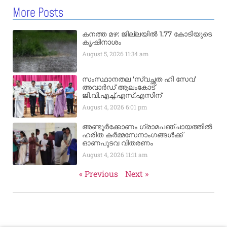
More Posts
കനത്ത മഴ: ജില്ലയിൽ 1.77 കോടിയുടെ
കൃഷിനാശം
August 5, 2026
11:34 am
സംസ്ഥാനതല ‘സ്വച്ഛത ഹി സേവ’
അവാർഡ് ആലംകോട്
ജി.വി.എച്ച്.എസ്.എസിന്
August 4, 2026
6:01 pm
അണ്ടൂർക്കോണം ഗ്രാമപഞ്ചായത്തിൽ
ഹരിത കർമ്മസേനാംഗങ്ങൾക്ക്
ഓണപുടവ വിതരണം
August 4, 2026
11:11 am
« Previous
Next »