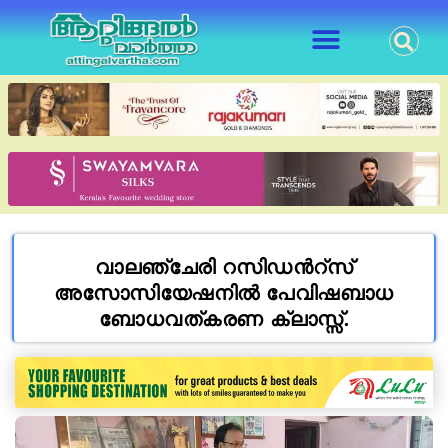
വാലഞ്ചേരി റസിഡൻറ്സ്
അസോസിയേഷനിൽ പേവിഷബാധ
ബോധവത്കരണ ക്ലാസ്സ്‌.