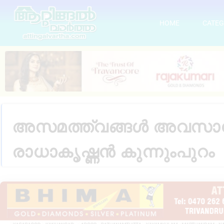
HOME
CATEG
അസമത്ത്വങ്ങൾ അവസാനിപ്പ
രാധാകൃഷ്ണൻ കുന്നുംപുറം