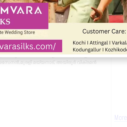
ലാ നേട്ടങ്ങളോടും നാം കടപ്പെട്ടിരിക്കുന്നത്
് വഴിവെളിച്ചമെന്നറിയാൻ
 കടമയാണെന്നദ്ദേഹം പറഞ്ഞു.സമ്മേളനം
്ഥാന പ്രസിഡന്റ് പി തങ്കപ്പൻ അധ്യക്ഷത
ുമോൻ പന്തിരുകുലം കണ്ണനെല്ലൂർ
നികുമാർ, കൊല്ലം കോർപ്പറേഷൻ
താദേവി,കെ ആർ രാജേന്ദ്രൻ ഐവർക്കാല,ബി എസ്
ജയസേനൻ,മുരളി മയ്യനാട്, അയിരൂർ വിക്രമൻ
More