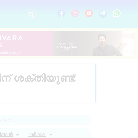
് ശക്തിയുണ്ട്:
ിങ്ങൽ
വർക്കല