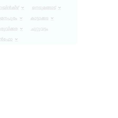
റയിൻകീഴ്
നെടുമങ്ങാട്
ാമനപുരം
കാട്ടാക്കട
ുവിക്കര
ചുറ്റുവട്ടം
ൻഫോ