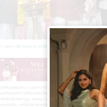
Admin YS
August 26, 2024
10:15 pm
Updated : August 26, 2024
1
വിദ്യാഭ്യാസം പുരോഗതി നേടുന്നതോടെ സമൂഹത്തിലെ അ
കഴിയുമെന്ന് വിദ്യാർത്ഥികൾ തിരിച്ചറിയണമെന്ന് കവിയും
അഭിപ്രായപ്പെട്ടു. കേരള പാണൻ സമാജം ( കെ പി എസ് )സ
കൊല്ലം, പബ്ലിക് ലൈബ്രറി ഹാളിൽ വിദ്യാഭ്യാസ അവാ