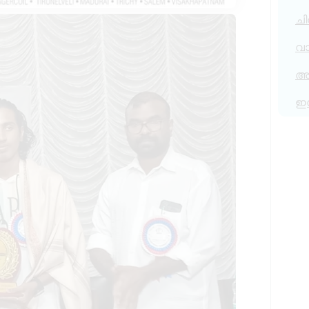
ചി
വ
അര
ഇ