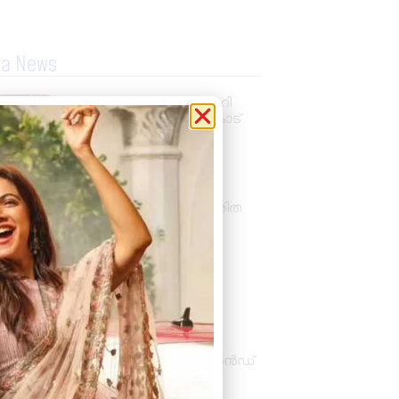
la News
സംസ്ഥാനതല ‘സ്വച്ഛത ഹി
സേവ’ അവാർഡ് ആലംകോട്
ജി.വി.എച്ച്.എസ്.എസിന്
August 4, 2026
6:01 pm
അണ്ടൂർക്കോണം
ഗ്രാമപഞ്ചായത്തിൽ ഹരിത
കർമ്മസേനാംഗങ്ങൾക്ക്
ഓണപുടവ വിതരണം
August 4, 2026
11:11 am
അക്ഷയ തങ്ക മാളിഗൈ’
(എടിഎം): കല്യാണ്‍
ജുവലേഴ്‌സിന്‍റെ ആദ്യ
പ്രാദേശിക ബ്രാന്‍ഡ്,
ശിവകാര്‍ത്തികേയന്‍ ബ്രാന്‍ഡ്
അംബാസഡര്‍
August 3, 2026
7:48 pm