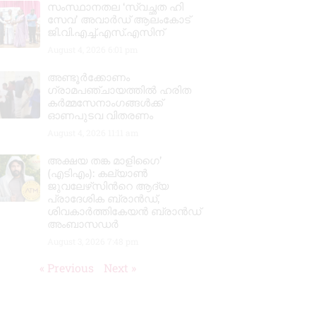
സംസ്ഥാനതല ‘സ്വച്ഛത ഹി
സേവ’ അവാർഡ് ആലംകോട്
ജി.വി.എച്ച്.എസ്.എസിന്
August 4, 2026
6:01 pm
അണ്ടൂർക്കോണം
ഗ്രാമപഞ്ചായത്തിൽ ഹരിത
കർമ്മസേനാംഗങ്ങൾക്ക്
ഓണപുടവ വിതരണം
August 4, 2026
11:11 am
അക്ഷയ തങ്ക മാളിഗൈ’
(എടിഎം): കല്യാണ്‍
ജുവലേഴ്‌സിന്‍റെ ആദ്യ
പ്രാദേശിക ബ്രാന്‍ഡ്,
ശിവകാര്‍ത്തികേയന്‍ ബ്രാന്‍ഡ്
അംബാസഡര്‍
August 3, 2026
7:48 pm
« Previous
Next »