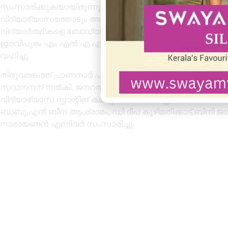
സംസാരിക്കുകയായിരുന്നു അദ്ദേഹം. ലോകം ഇന്നു കാണുന്ന എല്
വിദ്യാഭ്യാസത്തോടും അറിവിനോടുമാണ് അതിനാൽ അറിവാണ
വിദ്യാർത്ഥികളെ ബോധ്യപ്പെടുത്തേണ്ടത് മുതിർന്നവരുടെ
ഇരവിപുരം എം എൽ എ എം നൗഷാദ് ഉത്ഘാടനം ചെയ്തു. സംസ
വഹിച്ചു.
തിരുവരങ്കത്ത് പാണനാർ പുരസ്‌കാരം ജൂറി ചെയർമാൻ ബിജ
സദാനന്ദന് നൽകി. ജനറൽ സെക്രട്ടറി ചിറയിൻകീഴ് അജി
വിദ്യാഭ്യാസ സ്റ്റാന്റിങ് കമ്മിറ്റി ചെയ്യർപേഴ്സൻ സവി
ബാബു,എൻ ബീന ആശ്രാമം, ഡി ദീപ കുഴിമതിക്കാട്,ബിനി 
നാരായണൻ എന്നിവർ സംസാരിച്ചു.