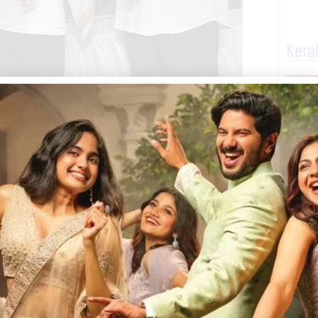
Kera
0:16 PM
Categories :
ചുറ്റുവട്ടം
സമത്ത്വങ്ങൾ അവസാനിപ്പിക്കാൻ
 ഗാനരചയിതാവുമായ രാധാകൃഷ്ണൻ കുന്നുംപുറം
ംസ്ഥാന സമ്മേളനത്തിന്റെ ഭാഗമായി
ർഡ് വിതരണം ചെയ്ത്