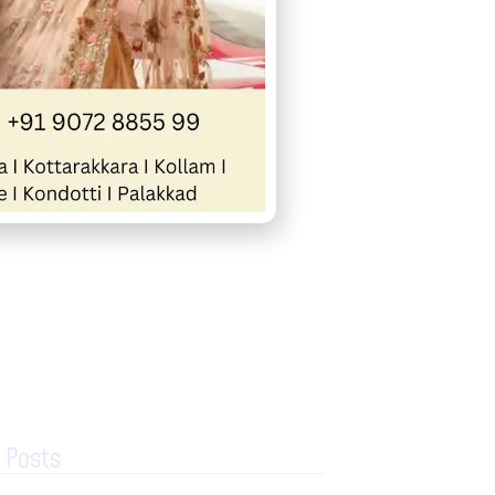
« Previous
Next »
 Posts