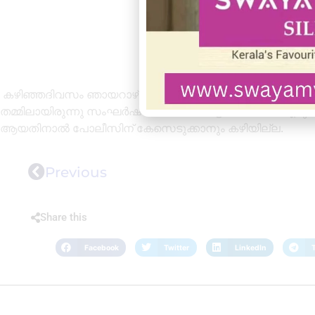
കഴിഞ്ഞദിവസം ഞായറാഴ്ച ആയിട്ട്കൂടി ട്യൂഷൻ പഠനത്തിന
തമ്മിലായിരുന്നു സംഘർഷം. കയ്യിൽ കിട്ടിയതൊക്കെ എടുത്ത
ആയതിനാൽ പോലീസിന് കേസെടുക്കാനും കഴിയില്ല.
Previous
Share this
Facebook
Twitter
LinkedIn