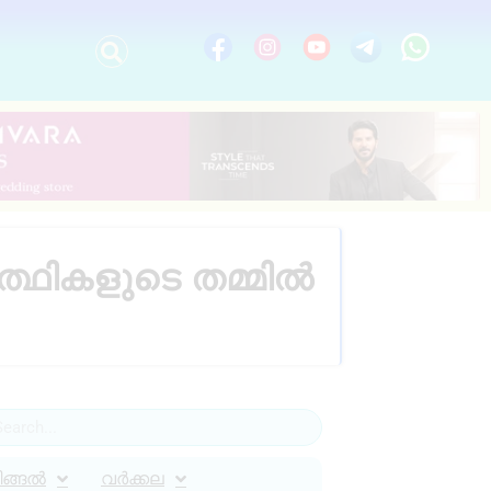
ർത്ഥികളുടെ തമ്മിൽ
ിങ്ങൽ
വർക്കല