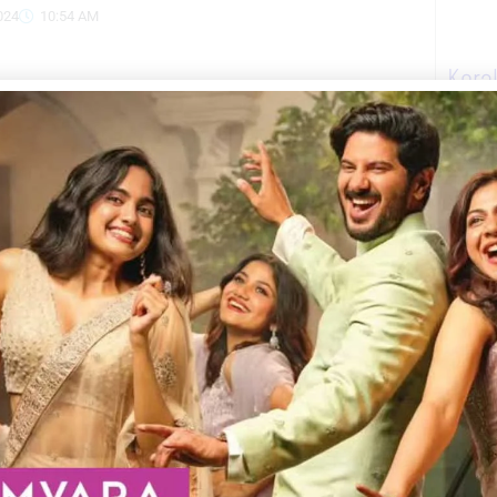
024
10:54 AM
Kera
ിൽ വീണ്ടും വിദ്യാർത്ഥികളുടെ തമ്മിൽ തല്ല്.
തമ്മിൽ സംഘർഷം ഉണ്ടായത്. വിദ്യാർത്ഥി
ിവരമറിഞ്ഞ് പോലീസ് എത്തുമ്പോഴേക്കും
സ്സുകളും ആയിരക്കണക്കിന് യാത്രക്കാരും
കയ്യാങ്കളി. പോലീസിനെ കണ്ട് ഓടുന്ന
 ചിലർ ബസ്സിനകത്തേക്ക് ഓടിക്കയറും. ഇത്
ുള്ളിൽ ഒരു പോലീസ് എയ്ഡ് പോസ്റ്റ്