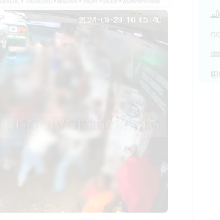
ചി
വ
അര
ഇ