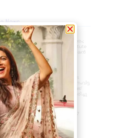
la News
പ്രൊഫഷണൽ
അക്കൗണ്ടന്റാകാൻ അവസരം;
കിലിമാനൂരിൽ Elixer Institute
Of Accounting-ൽ അഡ്മിഷൻ
ആരംഭിച്ചു
August 6, 2026
3:37 pm
വാഹനം ഓടിക്കുന്നതിനിടെ
ഹൃദയാഘാതം; നിയന്ത്രണംവിട്ട
സ്കൂൾ ബസ് കെട്ടിടത്തിലേക്ക്
ഇടിച്ചുകയറി, ഡ്രൈവർ മരിച്ചു
August 5, 2026
7:39 pm
കനത്ത മഴ: ജില്ലയിൽ 1.77
കോടിയുടെ കൃഷിനാശം
August 5, 2026
11:34 am