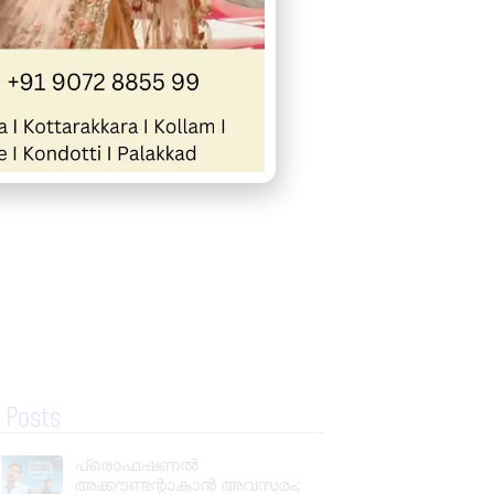
« Previous
Next »
 Posts
പ്രൊഫഷണൽ
അക്കൗണ്ടന്റാകാൻ അവസരം;