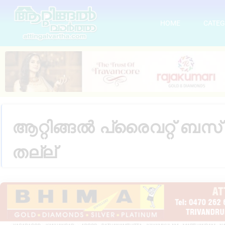
HOME
CATEG
ആറ്റിങ്ങൽ പ്രൈവറ്റ് ബസ് 
തല്ല്