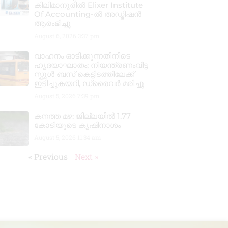
കിലിമാനൂരിൽ Elixer Institute
Of Accounting-ൽ അഡ്മിഷൻ
ആരംഭിച്ചു
August 6, 2026
3:37 pm
വാഹനം ഓടിക്കുന്നതിനിടെ
ഹൃദയാഘാതം; നിയന്ത്രണംവിട്ട
സ്കൂൾ ബസ് കെട്ടിടത്തിലേക്ക്
ഇടിച്ചുകയറി, ഡ്രൈവർ മരിച്ചു
August 5, 2026
7:39 pm
കനത്ത മഴ: ജില്ലയിൽ 1.77
കോടിയുടെ കൃഷിനാശം
August 5, 2026
11:34 am
« Previous
Next »