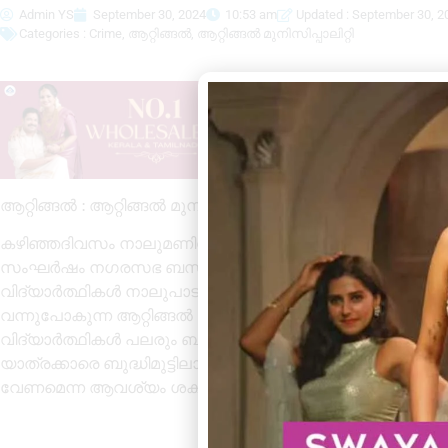
Admin YS
September 30, 2024
10:53 am
Updated : September 30, 2
Categories :
Crime
,
ആറ്റിങ്ങൽ
,
ആറ്റിങ്ങൽ മുനിസിപ്പാലിറ്റി
ആറ്റിങ്ങൽ : ആറ്റിങ്ങൽ മുനിസിപ്പൽ പ്രൈവറ്റ് ബസ് സ്റ്റാൻഡ
കഴിഞ്ഞദിവസം നാലുമണിയോടു കൂടിയാണ് വിദ്യാർത്ഥികൾ 
സംഘർഷം നഗരസഭ ബസ് സ്റ്റാൻഡിൽ പതിവ് കാഴ്ചയാണ്. വ
വിദ്യാർത്ഥികൾ നാലുപാടും ചിതറിയോടും. നൂറുകണക്കിന് ബ
വന്നുപോകുന്ന ആറ്റിങ്ങൽ നഗരസഭ ബസ്റ്റാൻഡിൽ ആണ് ഈ 
വിദ്യാർത്ഥികൾ പലരും ബസ്സിനു മുന്നിലേക്കാണ് ചാടുന്നത്.
യാത്രക്കാരെ ബുദ്ധിമുട്ടിലാക്കും. നഗരസഭ ബസ് സ്റ്റാൻഡിന
വേണമെന്ന ആവശ്യം ശക്തമാണ്.