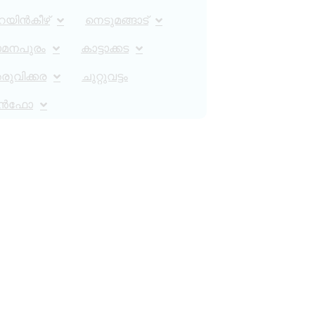
റയിൻകീഴ്
നെടുമങ്ങാട്
ാമനപുരം
കാട്ടാക്കട
ുവിക്കര
ചുറ്റുവട്ടം
ൻഫോ