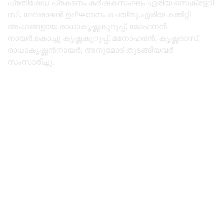
പ്രതിഷേധ പ്രകടനം കർഷകസംഘം ഏരിയ സെക്രട്ടറി
സി. ദേവരാജൻ ഉദ്ഘാടനം ചെയ്തു.ഏരിയ കമ്മിറ്റി
അംഗങ്ങളായ രാധാകൃഷ്ണകുറുപ്പ്, മോഹനൻ
നായർ,കൊച്ചു കൃഷ്ണകുറുപ്പ്, മനോഹരൻ, കൃഷ്ണദാസ്,
രാധാകൃഷ്ണൻനായർ, അനുമോദ് തുടങ്ങിയവർ
സംസാരിച്ചു.