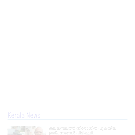
Kerala News
കല്ലമ്പലത്ത് നിരോധിത പുകയില
ഉത്പന്നങ്ങൾ പിടികൂടി.