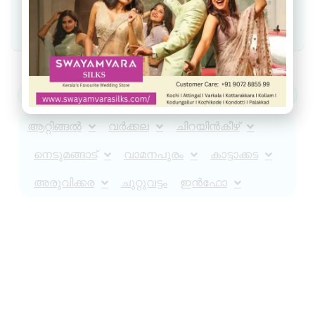
Join WhatsApp Community
ആറ്റിങ്ങൽ
വർക്കല
ചിറയിൻകീഴ്
നെടുമങ്ങാട്
വാമനപുരം
കാട്ടാക്കട
അരുവിക്കര
ചുറ്റുവട്ടം
ഇൻഫോ