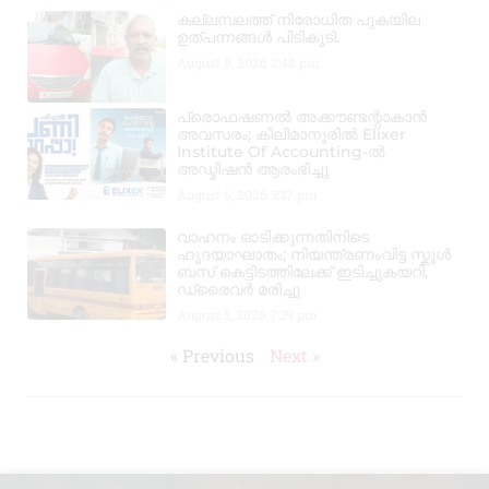
കല്ലമ്പലത്ത് നിരോധിത പുകയില
ഉത്പന്നങ്ങൾ പിടികൂടി.
August 8, 2026
2:48 pm
പ്രൊഫഷണൽ അക്കൗണ്ടന്റാകാൻ
അവസരം; കിലിമാനൂരിൽ Elixer
Institute Of Accounting-ൽ
അഡ്മിഷൻ ആരംഭിച്ചു
August 6, 2026
3:37 pm
വാഹനം ഓടിക്കുന്നതിനിടെ
ഹൃദയാഘാതം; നിയന്ത്രണംവിട്ട സ്കൂൾ
ബസ് കെട്ടിടത്തിലേക്ക് ഇടിച്ചുകയറി,
ഡ്രൈവർ മരിച്ചു
August 5, 2026
7:39 pm
« Previous
Next »