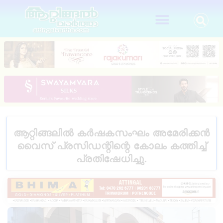
ആറ്റിങ്ങലിൽ കർഷകസംഘം അമേരിക്കൻ
വൈസ് പ്രസിഡന്റിന്റെ കോലം കത്തിച്ച്
പ്രതിഷേധിച്ചു.