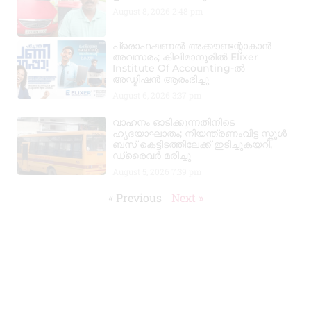
August 8, 2026
2:48 pm
പ്രൊഫഷണൽ അക്കൗണ്ടന്റാകാൻ
അവസരം; കിലിമാനൂരിൽ Elixer
Institute Of Accounting-ൽ
അഡ്മിഷൻ ആരംഭിച്ചു
August 6, 2026
3:37 pm
വാഹനം ഓടിക്കുന്നതിനിടെ
ഹൃദയാഘാതം; നിയന്ത്രണംവിട്ട സ്കൂൾ
ബസ് കെട്ടിടത്തിലേക്ക് ഇടിച്ചുകയറി,
ഡ്രൈവർ മരിച്ചു
August 5, 2026
7:39 pm
« Previous
Next »