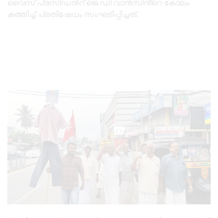
വൈസ് പ്രസിഡൻറ് ജെ.ഡി വാന്‍സിൻ്റെ കോലം
കത്തിച്ച് പ്രതിഷേധം സംഘടിപ്പിച്ചത്.