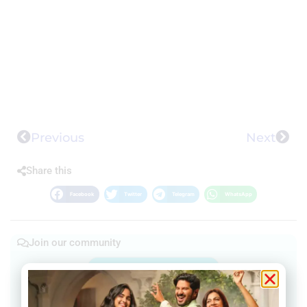
Previous
Next
Share this
Facebook
Twitter
Telegram
WhatsApp
Join our community
Join our Telegram Channel
Join Facebook group