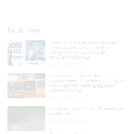
Kerala News
പ്രൊഫഷണൽ അക്കൗണ്ടന്റാകാൻ
അവസരം; കിലിമാനൂരിൽ Elixer
Institute Of Accounting-ൽ
അഡ്മിഷൻ ആരംഭിച്ചു
August 6, 2026
3:37 pm
വാഹനം ഓടിക്കുന്നതിനിടെ
ഹൃദയാഘാതം; നിയന്ത്രണംവിട്ട സ്കൂൾ
ബസ് കെട്ടിടത്തിലേക്ക് ഇടിച്ചുകയറി,
ഡ്രൈവർ മരിച്ചു
August 5, 2026
7:39 pm
കനത്ത മഴ: ജില്ലയിൽ 1.77 കോടിയുടെ
കൃഷിനാശം
August 5, 2026
11:34 am