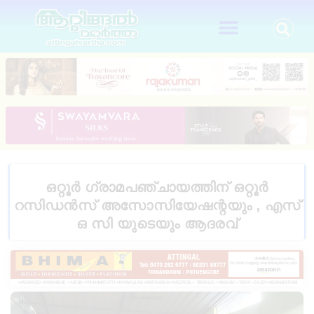
ഒറ്റൂർ ഗ്രാമപഞ്ചായത്തിന് ഒറ്റൂർ
റസിഡൻസ് അസോസിയേഷന്റയും , എസ്
ഒ സി യുടെയും ആദരവ്