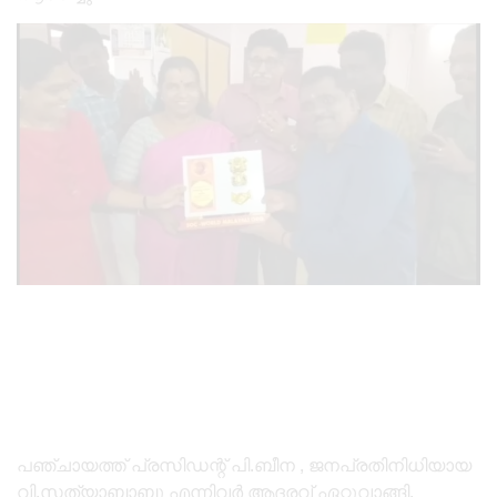
പഞ്ചായത്ത്‌ പ്രസിഡന്റ് പി.ബീന , ജനപ്രതിനിധിയായ
വി.സത്യാബാബു എന്നിവർ ആദരവ് ഏറ്റുവാങ്ങി.