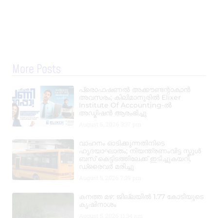
More Posts
പ്രൊഫഷണൽ അക്കൗണ്ടന്റാകാൻ
അവസരം; കിലിമാനൂരിൽ Elixer
Institute Of Accounting-ൽ
അഡ്മിഷൻ ആരംഭിച്ചു
August 6, 2026
3:37 pm
വാഹനം ഓടിക്കുന്നതിനിടെ
ഹൃദയാഘാതം; നിയന്ത്രണംവിട്ട സ്കൂൾ
ബസ് കെട്ടിടത്തിലേക്ക് ഇടിച്ചുകയറി,
ഡ്രൈവർ മരിച്ചു
August 5, 2026
7:39 pm
കനത്ത മഴ: ജില്ലയിൽ 1.77 കോടിയുടെ
കൃഷിനാശം
August 5, 2026
11:34 am