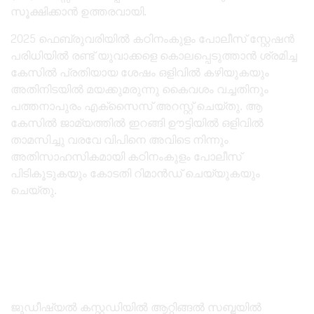
സൂക്ഷിക്കാൻ ഉത്തരവായി.
2025 ഫെബ്രുവരിയിൽ കഠിനംകുളം പോലീസ് സ്റ്റേഷൻ
പരിധിയിൽ രണ്ട് യുവാക്കളെ കൊലപ്പെടുത്താൻ ശ്രമിച്ച
കേസിൽ പ്രതിയായ ശേഷം ഒളിവിൽ കഴിയുകയും
അതിനിടയിൽ മയക്കുമരുന്നു കൈവശം വച്ചതിനും
പത്തനാപുരം എക്സൈസ് അറസ്റ്റ് ചെയ്തു. ആ
കേസിൽ ജാമ്യത്തിൽ ഇറങ്ങി ഊട്ടിയിൽ ഒളിവിൽ
താമസിച്ചു വരവേ വിപിനെ അവിടെ നിന്നും
അതിസാഹസികമായി കഠിനംകുളം പോലീസ്
പിടികൂടുകയും കോടതി റിമാൻഡ് ചെയ്യുകയും
ചെയ്തു.
ജുഡീഷ്യൽ കസ്റ്റഡിയിൽ ആറ്റിങ്ങൽ സബ്ജയിൽ