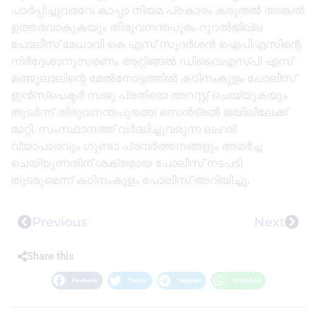
പാർപ്പിച്ചുവരവേ കാപ്പാ നിയമ പ്രകാരം കരുതൽ തടങ്കൽ
ഉത്തരവാകുകയും തിരുവനന്തപുരം റൂറൽജില്ല
പോലീസ് മേധാവി കെ എസ് സുദർശൻ ഐപിഎസിന്റെ
നിർദ്ദേശാനുസരണം ആറ്റിങ്ങൽ ഡിവൈഎസ്പി എസ്
മഞ്ജുലാലിന്റെ മേൽനോട്ടത്തിൽ കഠിനംകുളം പോലീസ്
ഇൻസ്പെക്ടർ സജു പ്രതിയെ അറസ്റ്റ് ചെയ്യുകയും
തുടർന്ന് തിരുവനന്തപുരത്ത് സെൻട്രൽ ജയിലിലേക്ക്
മാറ്റി. സംസ്ഥാനത്ത് വർദ്ധിച്ചുവരുന്ന ലഹരി
വ്യാപാരവും ഗുണ്ടാ പ്രവർത്തനങ്ങളും അമർച്ച
ചെയ്യുന്നതിന് ശക്തമായ പോലീസ് നടപടി
തുടരുമെന്ന് കഠിനംകുളം പോലീസ് അറിയിച്ചു.
Previous
Next
Share this
Facebook
Twitter
Telegram
WhatsApp