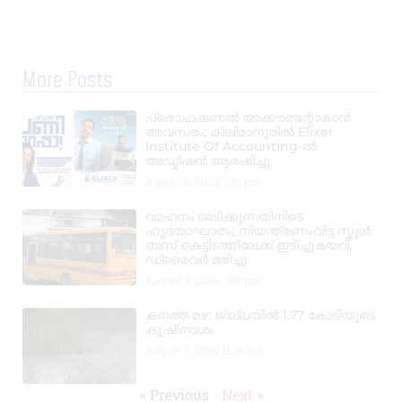
More Posts
പ്രൊഫഷണൽ അക്കൗണ്ടന്റാകാൻ
അവസരം; കിലിമാനൂരിൽ Elixer
Institute Of Accounting-ൽ
അഡ്മിഷൻ ആരംഭിച്ചു
August 6, 2026
3:37 pm
വാഹനം ഓടിക്കുന്നതിനിടെ
ഹൃദയാഘാതം; നിയന്ത്രണംവിട്ട സ്കൂൾ
ബസ് കെട്ടിടത്തിലേക്ക് ഇടിച്ചുകയറി,
ഡ്രൈവർ മരിച്ചു
August 5, 2026
7:39 pm
കനത്ത മഴ: ജില്ലയിൽ 1.77 കോടിയുടെ
കൃഷിനാശം
August 5, 2026
11:34 am
« Previous
Next »