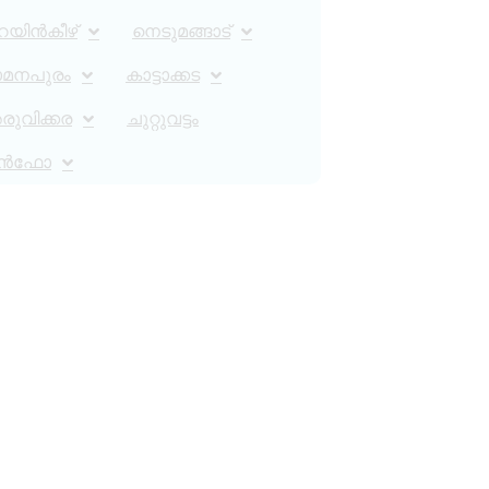
റയിൻകീഴ്
നെടുമങ്ങാട്
ാമനപുരം
കാട്ടാക്കട
ുവിക്കര
ചുറ്റുവട്ടം
ൻഫോ