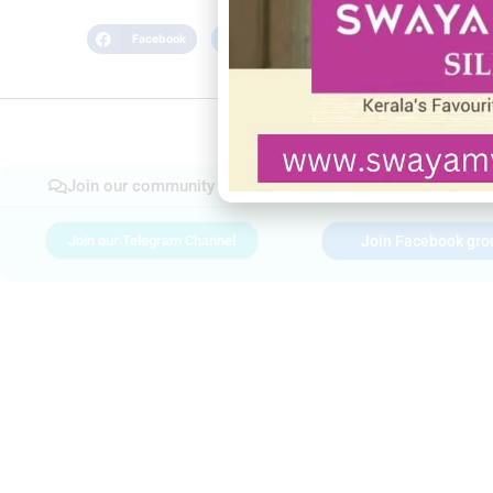
Facebook
Twitter
LinkedIn
Join our community
Join our Telegram Channel
Join Facebook gro