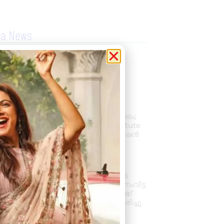
la News
കല്ലമ്പലത്ത് നിരോധിത
പുകയില ഉത്പന്നങ്ങൾ
പിടികൂടി.
August 8, 2026
2:48 pm
പ്രൊഫഷണൽ
അക്കൗണ്ടന്റാകാൻ അവസരം;
കിലിമാനൂരിൽ Elixer Institute
Of Accounting-ൽ അഡ്മിഷൻ
ആരംഭിച്ചു
August 6, 2026
3:37 pm
വാഹനം ഓടിക്കുന്നതിനിടെ
ഹൃദയാഘാതം; നിയന്ത്രണംവിട്ട
സ്കൂൾ ബസ് കെട്ടിടത്തിലേക്ക്
ഇടിച്ചുകയറി, ഡ്രൈവർ മരിച്ചു
August 5, 2026
7:39 pm