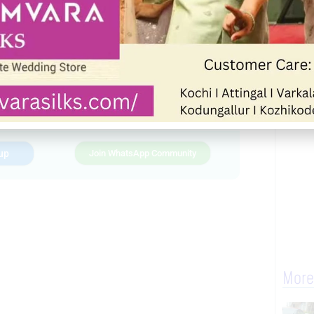
Telegram
WhatsApp
Print
up
Join WhatsApp Community
More