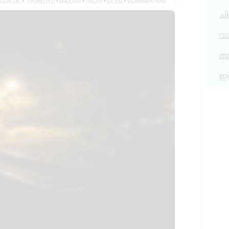
ചി
വ
അര
ഇ