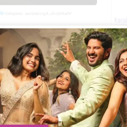
Categories :
കടയ്ക്കാവൂർ
,
ചിറയിൻകീഴ്
Kera
ുടര്‍ന്ന് തിരുവനന്തപുരം-കൊല്ലം റൂട്ടില്‍
-പുനലൂര്‍, വഞ്ചിനാട്, തിരുവനന്തപുരം –
ിടിച്ചിട്ടു. കൂടാതെ വൈദ്യുതി തകരാറ്
കള്‍ വിവിധ സ്റ്റേഷനുകളില്‍
Next