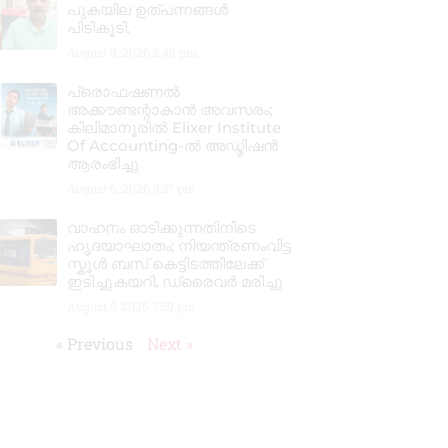
പുകയില ഉത്പന്നങ്ങൾ
പിടികൂടി.
August 8, 2026
2:48 pm
പ്രൊഫഷണൽ
അക്കൗണ്ടന്റാകാൻ അവസരം;
കിലിമാനൂരിൽ Elixer Institute
Of Accounting-ൽ അഡ്മിഷൻ
ആരംഭിച്ചു
August 6, 2026
3:37 pm
വാഹനം ഓടിക്കുന്നതിനിടെ
ഹൃദയാഘാതം; നിയന്ത്രണംവിട്ട
സ്കൂൾ ബസ് കെട്ടിടത്തിലേക്ക്
ഇടിച്ചുകയറി, ഡ്രൈവർ മരിച്ചു
August 5, 2026
7:39 pm
« Previous
Next »