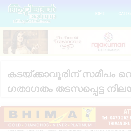
HOME
CATEG
കടയ്ക്കാവൂരിന് സമീപം റെയി
ഗതാഗതം തടസപ്പെട്ട നി