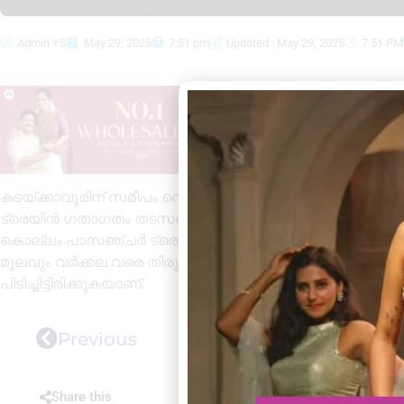
Admin YS
May 29, 2025
7:51 pm
Updated : May 29, 2025
7:51 PM
കടയ്ക്കാവൂരിന് സമീപം റെയില്‍വേ ട്രാക്കില്‍ മരം വീണതിനെ ത
ട്രെയിന്‍ ഗതാഗതം തടസപ്പെട്ടു. ഇന്റര്‍സിറ്റി, കന്യാകുമാരി
കൊല്ലം പാസഞ്ചര്‍ ട്രെയിനുകള്‍ വിവിധ സ്റ്റേഷനുകളില്‍ പ
മൂലവും വര്‍ക്കല വരെ തിരുവനന്തപുരത്തു നിന്നും ഉള്ള വണ്ടി
പിടിച്ചിട്ടിരിക്കുകയാണ്.
Previous
Share this