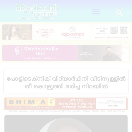
പോളിടെക്‌നിക് വിദ്യാർഥിനി വീടിനുള്ളിൽ
തീ കൊളുത്തി മരിച്ച നിലയിൽ