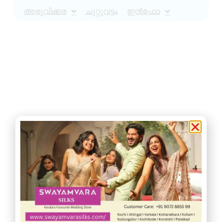
അരുവിക്കര
ചുറ്റുവട്ടം
ഇൻഫോ