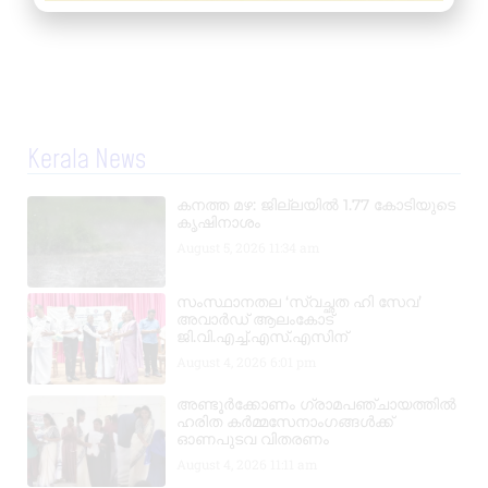
Kerala News
കനത്ത മഴ: ജില്ലയിൽ 1.77 കോടിയുടെ
കൃഷിനാശം
August 5, 2026
11:34 am
സംസ്ഥാനതല ‘സ്വച്ഛത ഹി സേവ’
അവാർഡ് ആലംകോട്
ജി.വി.എച്ച്.എസ്.എസിന്
August 4, 2026
6:01 pm
അണ്ടൂർക്കോണം ഗ്രാമപഞ്ചായത്തിൽ
ഹരിത കർമ്മസേനാംഗങ്ങൾക്ക്
ഓണപുടവ വിതരണം
August 4, 2026
11:11 am