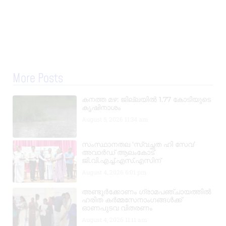
More Posts
കനത്ത മഴ: ജില്ലയിൽ 1.77 കോടിയുടെ
കൃഷിനാശം
August 5, 2026
11:34 am
സംസ്ഥാനതല ‘സ്വച്ഛത ഹി സേവ’
അവാർഡ് ആലംകോട്
ജി.വി.എച്ച്.എസ്.എസിന്
August 4, 2026
6:01 pm
അണ്ടൂർക്കോണം ഗ്രാമപഞ്ചായത്തിൽ
ഹരിത കർമ്മസേനാംഗങ്ങൾക്ക്
ഓണപുടവ വിതരണം
August 4, 2026
11:11 am