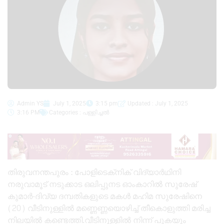
Admin YS
July 1, 2025
3:15 pm
Updated : July 1, 2025
3:16 PM
Categories :
പള്ളിച്ചൽ
തിരുവനന്തപുരം : പോളിടെക്‌നിക് വിദ്യാർഥിനി
നരുവാമൂട് നടുക്കാട ഒലിപ്പുനട ഓംകാറില്‍ സുരേഷ്
കുമാർ-ദിവ്യ ദമ്പതികളുടെ മകള്‍ മഹിമ സുരേഷിനെ
(20) വീടിനുള്ളില്‍ മണ്ണെണ്ണയൊഴിച്ച്‌ തീകൊളുത്തി മരിച്ച
നിലയില്‍ കണ്ടെത്തി.വീടിനുള്ളില്‍ നിന്ന് പുകയും