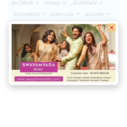
ആറ്റിങ്ങൽ
വർക്കല
ചിറയിൻകീഴ്
നെടുമങ്ങാട്
വാമനപുരം
കാട്ടാക്കട
അരുവിക്കര
ചുറ്റുവട്ടം
ഇൻഫോ