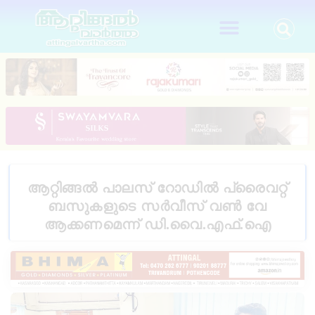
ആറ്റിങ്ങൽ പാലസ് റോഡിൽ പ്രൈവറ്റ്
ബസുകളുടെ സർവീസ് വൺ വേ
ആക്കണമെന്ന് ഡി.വൈ.എഫ്.ഐ