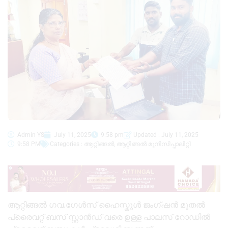
Admin YS
July 11, 2025
9:58 pm
Updated : July 11, 2025
9:58 PM
Categories :
ആറ്റിങ്ങൽ
,
ആറ്റിങ്ങൽ മുനിസിപ്പാലിറ്റി
ആറ്റിങ്ങൽ ഗവ.ഗേൾസ് ഹൈസ്കൂൾ ജംഗ്ഷൻ മുതൽ
പ്രൈവറ്റ് ബസ് സ്റ്റാൻഡ് വരെ ഉള്ള പാലസ് റോഡിൽ