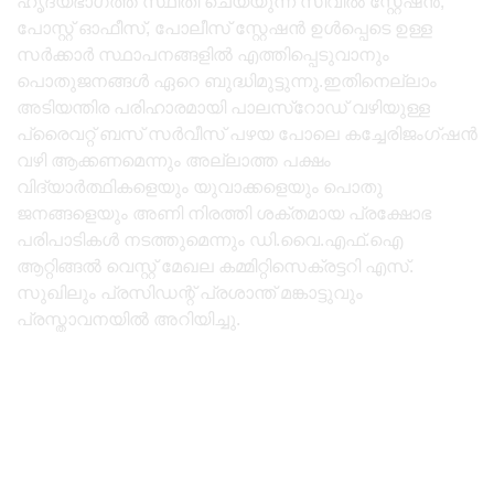
ഹൃദയഭാഗത്ത് സ്ഥിതി ചെയ്യുന്ന സിവിൽ സ്റ്റേഷൻ,
പോസ്റ്റ്‌ ഓഫീസ്, പോലീസ് സ്റ്റേഷൻ ഉൾപ്പെടെ ഉള്ള
സർക്കാർ സ്ഥാപനങ്ങളിൽ എത്തിപ്പെടുവാനും
പൊതുജനങ്ങൾ ഏറെ ബുദ്ധിമുട്ടുന്നു.ഇതിനെല്ലാം
അടിയന്തിര പരിഹാരമായി പാലസ്റോഡ് വഴിയുള്ള
പ്രൈവറ്റ് ബസ് സർവീസ് പഴയ പോലെ കച്ചേരിജംഗ്ഷൻ
വഴി ആക്കണമെന്നും അല്ലാത്ത പക്ഷം
വിദ്യാർത്ഥികളെയും യുവാക്കളെയും പൊതു
ജനങ്ങളെയും അണി നിരത്തി ശക്തമായ പ്രക്ഷോഭ
പരിപാടികൾ നടത്തുമെന്നും ഡി.വൈ.എഫ്.ഐ
ആറ്റിങ്ങൽ വെസ്റ്റ് മേഖല കമ്മിറ്റിസെക്രട്ടറി എസ്.
സുഖിലും പ്രസിഡന്റ്‌ പ്രശാന്ത് മങ്കാട്ടുവും
പ്രസ്താവനയിൽ അറിയിച്ചു.