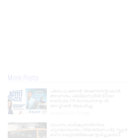
More Posts
പ്രൊഫഷണൽ അക്കൗണ്ടന്റാകാൻ
അവസരം; കിലിമാനൂരിൽ Elixer
Institute Of Accounting-ൽ
അഡ്മിഷൻ ആരംഭിച്ചു
August 6, 2026
3:37 pm
വാഹനം ഓടിക്കുന്നതിനിടെ
ഹൃദയാഘാതം; നിയന്ത്രണംവിട്ട സ്കൂൾ
ബസ് കെട്ടിടത്തിലേക്ക് ഇടിച്ചുകയറി,