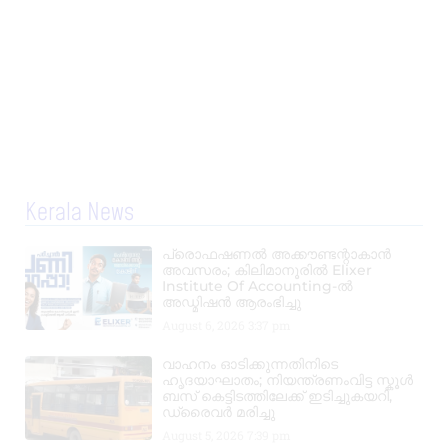
Kerala News
പ്രൊഫഷണൽ അക്കൗണ്ടന്റാകാൻ
അവസരം; കിലിമാനൂരിൽ Elixer
Institute Of Accounting-ൽ
അഡ്മിഷൻ ആരംഭിച്ചു
August 6, 2026
3:37 pm
വാഹനം ഓടിക്കുന്നതിനിടെ
ഹൃദയാഘാതം; നിയന്ത്രണംവിട്ട സ്കൂൾ
ബസ് കെട്ടിടത്തിലേക്ക് ഇടിച്ചുകയറി,
ഡ്രൈവർ മരിച്ചു
August 5, 2026
7:39 pm