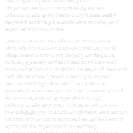
പ്രൈവറ്റ് ബസുകൾ പ്രവേശിക്കുന്നത്
നിറുത്തലാക്കണമെന്ന് അവശ്യപ്പെട്ടു കൊണ്ട്
ഡി.വൈ.എഫ്.ഐ ആറ്റിങ്ങൽ വെസ്റ്റ് മേഖല കമ്മിറ്റി
ആറ്റിങ്ങൽ മുനിസിപ്പൽ ചെയർപേഴ്സൻ അഡ്വ എസ്
കുമാരിക്ക് നിവേദനം നൽകി.
പാലസ് റോഡിൽ നിരവധി സർക്കാർ സ്വകാര്യ
വിദ്യാഭ്യാസ സ്ഥാപനങ്ങൾ പ്രവർത്തിക്കുന്നുണ്ട്.
വീരളം ക്ഷേത്രം റോഡിന്റെ അറ്റകുറ്റ പണികളുമായി
ബന്ധപ്പെട്ടുകൊണ്ട് തൽക്കാലികമായാണ് പ്രൈവറ്റ്
ബസുകൾക്ക് ഇതുവഴി സർവീസ് നടത്തുവാൻ അനുമതി
നൽകിയത്.നിരവധി തവണ പ്രൈവറ്റ് ബസുകൾ
അപകടത്തിൽപ്പെട്ട് വിദ്യാർത്ഥികൾ ഉൾപ്പെടെ
ഉള്ളവർക്ക് പരിക്കേൽക്കുന്നത് നിത്യ സംഭവമായി മാറി
കൊണ്ടിരിക്കുകയാണ്. ഇതുമായി ബന്ധപ്പെട്ട്
ഡി.വൈ.എഫ്.ഐ നിരവധി പ്രക്ഷോഭ പരിപാടികൾ
സംഘടിപ്പിച്ചിരുന്നു. നിലവിൽ ചിറയിൻകീഴ്, കടയ്ക്കാവൂർ
ഭാഗത്തു നിന്നും വരുന്ന ബസുകൾ കച്ചേരിജംഗ്ഷനിൽ
എത്തുന്നില്ല. ആയതിനാൽ നഗരത്തിന്റെ