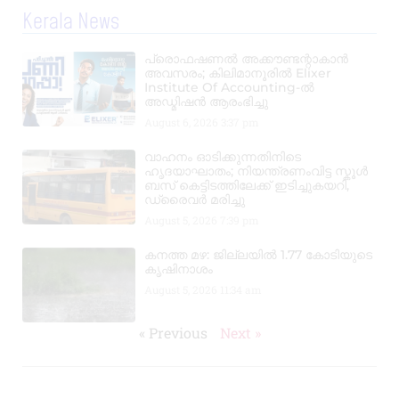
Kerala News
പ്രൊഫഷണൽ അക്കൗണ്ടന്റാകാൻ
അവസരം; കിലിമാനൂരിൽ Elixer
Institute Of Accounting-ൽ
അഡ്മിഷൻ ആരംഭിച്ചു
August 6, 2026
3:37 pm
വാഹനം ഓടിക്കുന്നതിനിടെ
ഹൃദയാഘാതം; നിയന്ത്രണംവിട്ട സ്കൂൾ
ബസ് കെട്ടിടത്തിലേക്ക് ഇടിച്ചുകയറി,
ഡ്രൈവർ മരിച്ചു
August 5, 2026
7:39 pm
കനത്ത മഴ: ജില്ലയിൽ 1.77 കോടിയുടെ
കൃഷിനാശം
August 5, 2026
11:34 am
« Previous
Next »