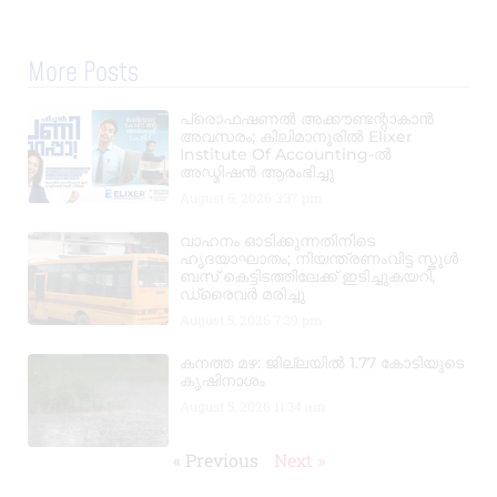
More Posts
പ്രൊഫഷണൽ അക്കൗണ്ടന്റാകാൻ
അവസരം; കിലിമാനൂരിൽ Elixer
Institute Of Accounting-ൽ
അഡ്മിഷൻ ആരംഭിച്ചു
August 6, 2026
3:37 pm
വാഹനം ഓടിക്കുന്നതിനിടെ
ഹൃദയാഘാതം; നിയന്ത്രണംവിട്ട സ്കൂൾ
ബസ് കെട്ടിടത്തിലേക്ക് ഇടിച്ചുകയറി,
ഡ്രൈവർ മരിച്ചു
August 5, 2026
7:39 pm
കനത്ത മഴ: ജില്ലയിൽ 1.77 കോടിയുടെ
കൃഷിനാശം
August 5, 2026
11:34 am
« Previous
Next »