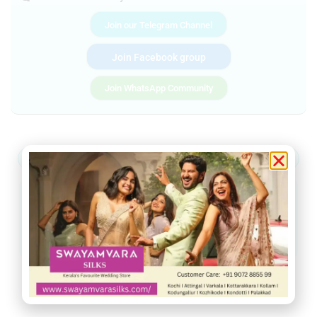
Join our Telegram Channel
Join Facebook group
Join WhatsApp Community
ആറ്റിങ്ങൽ
വർക്കല
ചിറയിൻകീഴ്
നെടുമങ്ങാട്
വാമനപുരം
കാട്ടാക്കട
അരുവിക്കര
ചുറ്റുവട്ടം
ഇൻഫോ