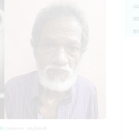
വ
അര
ഇ
Categories :
ആറ്റിങ്ങൽ