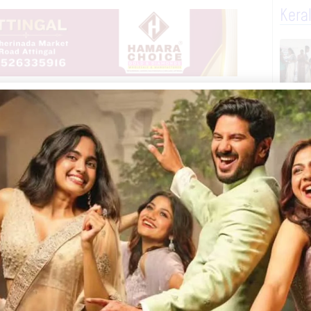
Kera
്തിനു മുന്നിൽ വലിയ ഓട്ടു വിളക്ക്
ടപ്പള്ളിക്കകത്ത് സൂക്ഷിച്ചിരുന്ന വെങ്കല
 പൂജാ സാധനങ്ങൾ ഉൾപ്പടെ 50,000 രൂപയുടെ
കുന്ന ശ്യാം (26), ആറ്റിങ്ങൽ കുഴിമുക്ക്
്നിവരാണ് അറസ്റ്റിലായത്. മോഷണ മുതലുകൾ
ിരുന്നു. നിരവധി മോഷണക്കേസുകളിൽ
ൻ.ജെയുടെ നേതൃത്വത്തിൽ എസ്. ഐ മാരായ
ാൽ, ജിഹാനിൽ ഹക്കിം, എസ്. സി. പി. ഒ
്ണുലാൽ എന്നിവരടങ്ങിയ സംഘം അറസ്റ്റ്
െയ്തു.