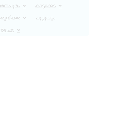
ാമനപുരം
കാട്ടാക്കട
ുവിക്കര
ചുറ്റുവട്ടം
ൻഫോ