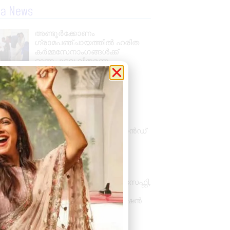
la News
അണ്ടൂർക്കോണം
ഗ്രാമപഞ്ചായത്തിൽ ഹരിത
കർമ്മസേനാംഗങ്ങൾക്ക്
ഓണപുടവ വിതരണം
August 4, 2026
11:11 am
അക്ഷയ തങ്ക മാളിഗൈ’
(എടിഎം): കല്യാണ്‍
ജുവലേഴ്‌സിന്‍റെ ആദ്യ
പ്രാദേശിക ബ്രാന്‍ഡ്,
ശിവകാര്‍ത്തികേയന്‍ ബ്രാന്‍ഡ്
അംബാസഡര്‍
August 3, 2026
7:48 pm
ആറ്റിങ്ങൽ, ചാക്ക ഗവ.
ഐ.ടി.ഐയിൽ ഫയർ & സേഫ്റ്റി,
ഫുഡ് സേഫ്റ്റി ഡിപ്ലോമ
കോഴ്‌സുകളിലേക്ക് അഡ്മിഷൻ
ആരംഭിച്ചു
August 3, 2026
5:02 pm