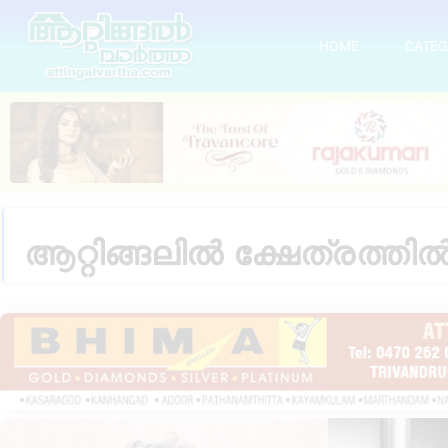
HOME
CATEG
ആറ്റിങ്ങലിൽ ക്ഷേത്രത്ത