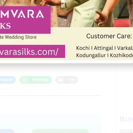
Next
Telegram
WhatsApp
Print
More