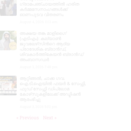
ഗ്രാമപഞ്ചായത്തിൽ ഹരിത
കർമ്മസേനാംഗങ്ങൾക്ക്
ഓണപുടവ വിതരണം
August 4, 2026
11:11 am
അക്ഷയ തങ്ക മാളിഗൈ’
(എടിഎം): കല്യാണ്‍
ജുവലേഴ്‌സിന്‍റെ ആദ്യ
പ്രാദേശിക ബ്രാന്‍ഡ്,
ശിവകാര്‍ത്തികേയന്‍ ബ്രാന്‍ഡ്
അംബാസഡര്‍
August 3, 2026
7:48 pm
ആറ്റിങ്ങൽ, ചാക്ക ഗവ.
ഐ.ടി.ഐയിൽ ഫയർ & സേഫ്റ്റി,
ഫുഡ് സേഫ്റ്റി ഡിപ്ലോമ
കോഴ്‌സുകളിലേക്ക് അഡ്മിഷൻ
ആരംഭിച്ചു
August 3, 2026
5:02 pm
« Previous
Next »