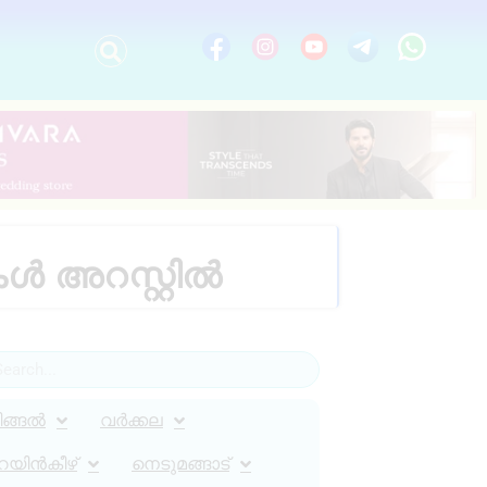
ൾ അറസ്റ്റിൽ
ിങ്ങൽ
വർക്കല
റയിൻകീഴ്
നെടുമങ്ങാട്