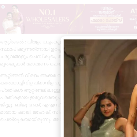
ആറ്റിങ്ങൽ : വീരളം പച്ചംകുളം ശ്രീ നാഗരുകാവ് ദേവീ ക്ഷേത്രത
സ്ഥാപിക്കുന്നതിനായി ഉറപ്പിച്ചിരുന്ന ദണ്ഡും ക്ഷേത്രത്തിലെ തി
ചരുവങ്ങളും ചെമ്പ് കുടം, തൂക്കുവിളക്ക്, വെങ്കല തട്ടങ്ങൾ
മുതലുകൾ മോഷണം ചെയ്തെടുത്ത പ്രതികൾ അറസ്റ്റിൽ.
ആറ്റിങ്ങൽ വീരളം അക്കര വിള വീട്ടിൽ മണിക്കുട്ടൻ എന്നു വിളിക്
കാരക്കാച്ചിവിള പ്ലാവിള പുത്തൻ വീട്ടിൽ ശങ്കരൻ(57) എന
പ്രതികൾ ആറ്റിങ്ങലിലുള്ള ആക്രിക്കടയിൽ വിൽക്കുകയായ
പ്രതികളായ ഇരുവരെയും ആറ്റിങ്ങൽ എസ് എച്ച് ഒ അജയ
ജിഷ്ണു, ബിജു ഹക്ക്, എഎസ്ഐ മാരായ ശരത് കുമാർ, ശ്യാംല
മാരായ ഷാജി, മഹേഷ്, സിപിഒമാരായ സയ്യദ് അലി ഖാൻ, വിഷ
ചെയ്യുകയായിരുന്നു. അറസ്റ്റിലായ പ്രതികളെ റിമാൻഡ് ച