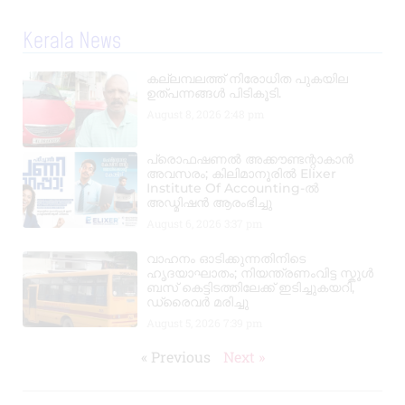
Kerala News
കല്ലമ്പലത്ത് നിരോധിത പുകയില
ഉത്പന്നങ്ങൾ പിടികൂടി.
August 8, 2026
2:48 pm
പ്രൊഫഷണൽ അക്കൗണ്ടന്റാകാൻ
അവസരം; കിലിമാനൂരിൽ Elixer
Institute Of Accounting-ൽ
അഡ്മിഷൻ ആരംഭിച്ചു
August 6, 2026
3:37 pm
വാഹനം ഓടിക്കുന്നതിനിടെ
ഹൃദയാഘാതം; നിയന്ത്രണംവിട്ട സ്കൂൾ
ബസ് കെട്ടിടത്തിലേക്ക് ഇടിച്ചുകയറി,
ഡ്രൈവർ മരിച്ചു
August 5, 2026
7:39 pm
« Previous
Next »