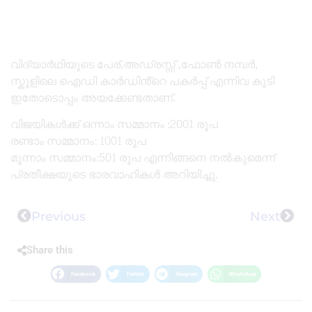
വിദ്യാർഥിയുടെ പേര്,അഡ്രസ്സ് ,ഫോൺ നമ്പർ,
സ്കൂളിലെ ഐഡി കാർഡിൻ്റെ പകർപ്പ് എന്നിവ കൂടി
ഇതോടൊപ്പം അയക്കേണ്ടതാണ്.
വിജയികൾക്ക് ഒന്നാം സമ്മാനം :2001 രൂപ
രണ്ടാം സമ്മാനം: 1001 രൂപ
മൂന്നാം സമ്മാനം:501 രൂപ എന്നിങ്ങനെ നൽകുമെന്ന്
പ്രതീക്ഷയുടെ ഭാരവാഹികൾ അറിയിച്ചു.
Previous
Next
Share this
Facebook
Twitter
Telegram
WhatsApp