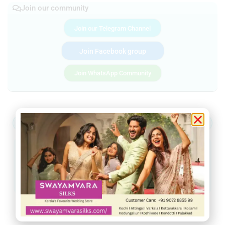
Join our community
Join our Telegram Channel
Join Facebook group
Join WhatsApp Community
ആറ്റിങ്ങൽ
വർക്കല
ചിറയിൻകീഴ്
നെടുമങ്ങാട്
വാമനപുരം
കാട്ടാക്കട
അരുവിക്കര
ചുറ്റുവട്ടം
ഇൻഫോ