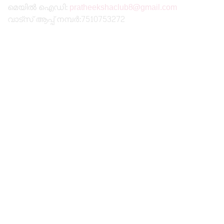
മെയിൽ ഐഡി:
pratheekshaclub8@gmail.com
വാട്സ് ആപ്പ് നമ്പർ:7510753272