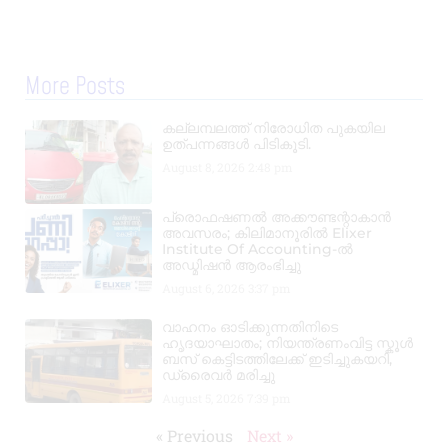
More Posts
കല്ലമ്പലത്ത് നിരോധിത പുകയില
ഉത്പന്നങ്ങൾ പിടികൂടി.
August 8, 2026
2:48 pm
പ്രൊഫഷണൽ അക്കൗണ്ടന്റാകാൻ
അവസരം; കിലിമാനൂരിൽ Elixer
Institute Of Accounting-ൽ
അഡ്മിഷൻ ആരംഭിച്ചു
August 6, 2026
3:37 pm
വാഹനം ഓടിക്കുന്നതിനിടെ
ഹൃദയാഘാതം; നിയന്ത്രണംവിട്ട സ്കൂൾ
ബസ് കെട്ടിടത്തിലേക്ക് ഇടിച്ചുകയറി,
ഡ്രൈവർ മരിച്ചു
August 5, 2026
7:39 pm
« Previous
Next »