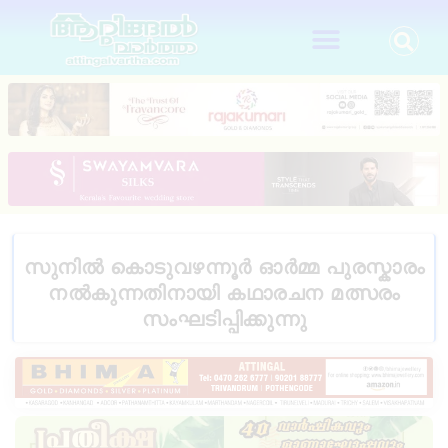
സുനിൽ കൊടുവഴന്നൂർ ഓർമ്മ പുരസ്കാരം
നൽകുന്നതിനായി കഥാരചന മത്സരം
സംഘടിപ്പിക്കുന്നു