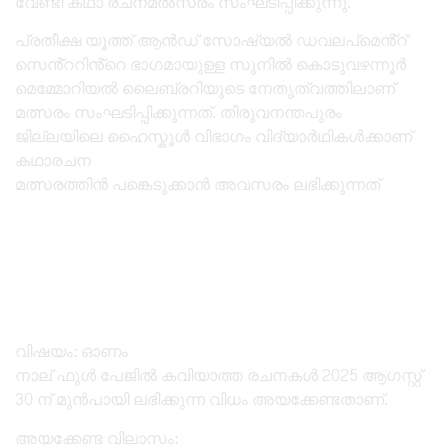
വേണ്ടി കഥാ രചനമൽസരം സംഘടിപ്പിക്കുന്നു.
പ്രതീക്ഷ യൂത്ത് ആൻഡ് സോഷ്യൽ ഡവലപ്മെൻ്റ്
സെൻ്ററിൻ്റെ ഭാഗമായുള്ള സുനിൽ കൊടുവഴന്നൂർ
മെമ്മോറിയൽ ലൈബ്രറിയുടെ നേതൃത്വത്തിലാണ്
മത്സരം സംഘടിപ്പിക്കുന്നത്. തിരുവനന്തപുരം
ജില്ലയിലെ ഹൈസ്കൂൾ വിഭാഗം വിദ്യാർഥികൾക്കാണ്
കഥാരചന
മത്സരത്തിൻ പങ്കെടുക്കാൻ അവസരം ലഭിക്കുന്നത്
വിഷയം: ഓണം
നാല് ഫുൾ പേജിൽ കവിയാത്ത രചനകൾ 2025 ആഗസ്റ്റ്
30 ന് മുൻപായി ലഭിക്കുന്ന വിധം അയക്കേണ്ടതാണ്.
അയക്കേണ്ട വിലാസം: