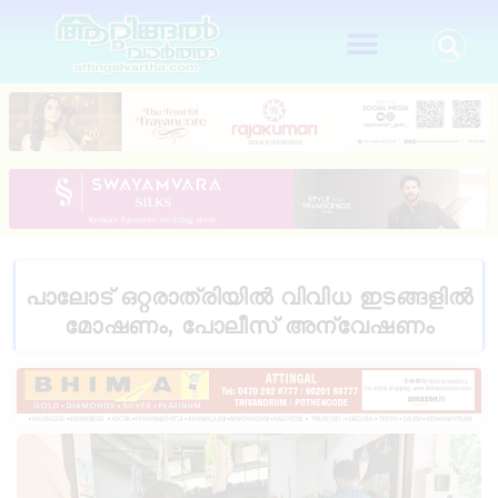
പാലോട് ഒറ്റരാത്രിയിൽ വിവിധ ഇടങ്ങളിൽ
മോഷണം, പോലീസ് അന്വേഷണം