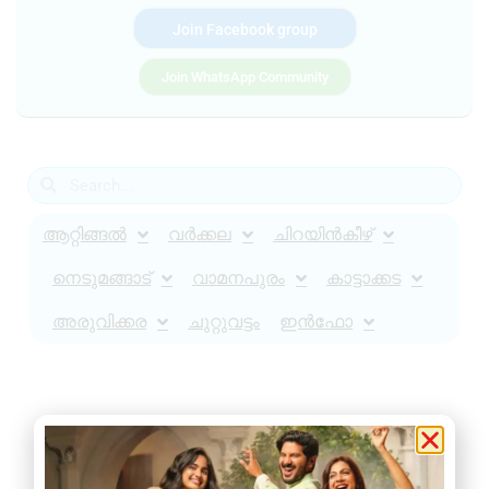
Join Facebook group
Join WhatsApp Community
ആറ്റിങ്ങൽ
വർക്കല
ചിറയിൻകീഴ്
നെടുമങ്ങാട്
വാമനപുരം
കാട്ടാക്കട
അരുവിക്കര
ചുറ്റുവട്ടം
ഇൻഫോ