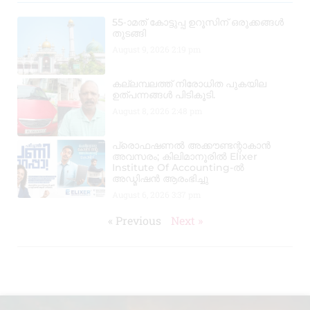
55-ാമത് കോട്ടുപ്പ ഉറൂസിന് ഒരുക്കങ്ങൾ
തുടങ്ങി
August 9, 2026
2:19 pm
കല്ലമ്പലത്ത് നിരോധിത പുകയില
ഉത്പന്നങ്ങൾ പിടികൂടി.
August 8, 2026
2:48 pm
പ്രൊഫഷണൽ അക്കൗണ്ടന്റാകാൻ
അവസരം; കിലിമാനൂരിൽ Elixer
Institute Of Accounting-ൽ
അഡ്മിഷൻ ആരംഭിച്ചു
August 6, 2026
3:37 pm
« Previous
Next »