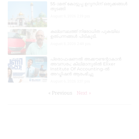
55-ാമത് കോട്ടുപ്പ ഉറൂസിന് ഒരുക്കങ്ങൾ
തുടങ്ങി
August 9, 2026
2:19 pm
കല്ലമ്പലത്ത് നിരോധിത പുകയില
ഉത്പന്നങ്ങൾ പിടികൂടി.
August 8, 2026
2:48 pm
പ്രൊഫഷണൽ അക്കൗണ്ടന്റാകാൻ
അവസരം; കിലിമാനൂരിൽ Elixer
Institute Of Accounting-ൽ
അഡ്മിഷൻ ആരംഭിച്ചു
August 6, 2026
3:37 pm
« Previous
Next »