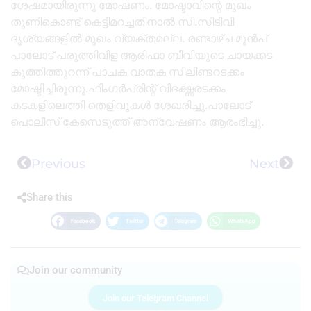
ശേഷമായിരുന്നു മോഷണം. മോഷ്ടാവിന്റെ മുഖം
തുണികൊണ്ട് കെട്ടിമറച്ചതിനാൽ സി.സിടിവി
ദൃശ്യങ്ങളിൽ മുഖം വ്യക്തമല്ല. രണ്ടാഴ്ച മുൻപ്
പാലോട് പരുത്തിവിള ആരിഫാ ബീവിയുടെ ചായക്കട
കുത്തിത്തുറന്ന് പാചക വാതക സിലിണ്ടറടക്കം
മോഷ്ടിച്ചിരുന്നു.ഫിംഗർപ്രിന്റ് വിദഗ്ദ്ധരടക്കം
കടകളിലെത്തി തെളിവുകൾ ശേഖരിച്ചു.പാലോട്
പൊലീസ് കേസെടുത്ത് അന്വേഷണം ആരംഭിച്ചു.
Previous
Next
Share this
Facebook
Twitter
Telegram
WhatsApp
Join our community
Join our Telegram Channel