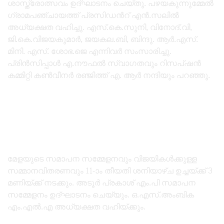
ശാസ്ത്രോത്സവം ഉദ്ഘാടനം ചെയ്തു. പഴയകുന്നുമ്മേൽ
ഗ്രാമപഞ്ചായത്ത് പ്രസിഡൻറ് എൻ.സലിൽ
അധ്യക്ഷത വഹിച്ചു. എസ്.കെ.സുനി, വിനോദ്.വി,
ജി.കെ.വിജയകുമാർ, ജയകല.ബി, ബിന്ദു. ആർ.എസ്.
മിനി. എസ്. ശോഭ.ജെ എന്നിവർ സംസാരിച്ചു.
പ്രിൻസിപ്പാൾ എ.നൗഫൽ സ്വാഗതവും റിസപ്ഷൻ
കമ്മിറ്റി കൺവീനർ രഞ്ജിത്ത് എ. ആർ നന്ദിയും പറഞ്ഞു.
മേളയുടെ സമാപന സമ്മേളനവും വിജയികൾക്കുള്ള
സമ്മാനവിതരണവും 11-ാം തീയതി ശനിയാഴ്ച ഉച്ചയ്ക്ക് 3
മണിയ്ക്ക് നടക്കും. അടൂർ പ്രകാശ് എം.പി സമാപന
സമ്മേളനം ഉദ്ഘാടനം ചെയ്യും. ഒ.എസ്.അംബിക
എം.എൽ.എ അധ്യക്ഷത വഹിയ്ക്കും.