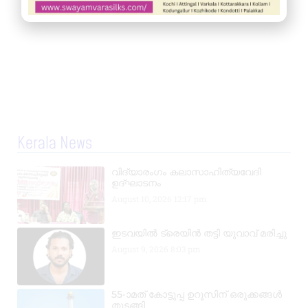
Kerala News
വിദ്യാരംഗം കലാസാഹിത്യവേദി
ഉദ്ഘാടനം
August 10, 2026
12:17 pm
ഇടവയിൽ ട്രെയിൻ തട്ടി യുവാവ് മരിച്ചു
August 9, 2026
8:03 pm
55-ാമത് കോട്ടുപ്പ ഉറൂസിന് ഒരുക്കങ്ങൾ
തുടങ്ങി