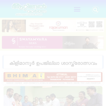
കിളിമാനൂർ ഉപജില്ലാ ശാസ്ത്രോത്സവം