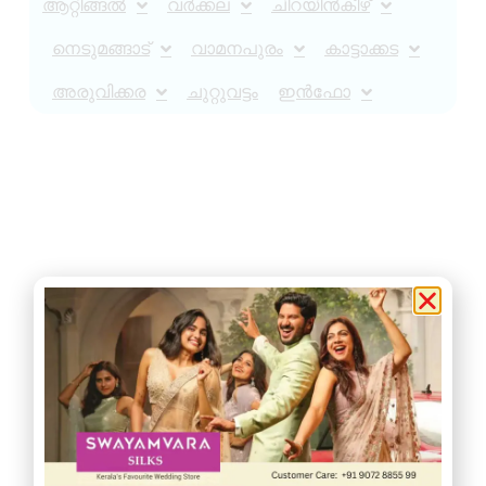
ആറ്റിങ്ങൽ
വർക്കല
ചിറയിൻകീഴ്
നെടുമങ്ങാട്
വാമനപുരം
കാട്ടാക്കട
അരുവിക്കര
ചുറ്റുവട്ടം
ഇൻഫോ