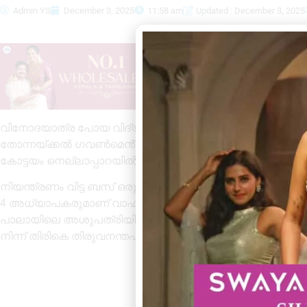
Admin YS
December 3, 2025
11:58 am
Updated : December 3, 2025
വിനോദയാത്ര പോയ വിദ്യാർത്ഥികളും അധ്യാപകരും സഞ്ച
തോന്നയ്ക്കൽ ഗവൺമെൻ്റ് ഹയർ സെക്കൻ്ററി സ്‌കൂളിലെ 
കോട്ടയം നെല്ലാപ്പാറയിൽ വച്ച് അപകടത്തിൽപെട്ടത്.
നിയന്ത്രണം വിട്ട ബസ് ഒരു വശത്തേക്ക് മറിഞ്ഞാണ് അപകടത
4 അധ്യാപകരുമാണ് വാഹനത്തിൽ ഉണ്ടായിരുന്നതെന്നാണ് റിപ്പോ
പാലായിലെ അശുപത്രിയിൽ പ്രവേശിപ്പിച്ചു. ആരുടെയും പരിക
നിന്ന് തിരികെ തിരുവനന്തപുരത്തേക്ക് മടങ്ങുമ്പോഴാണ് അപ