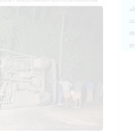
ചി
വ
അര
ഇ