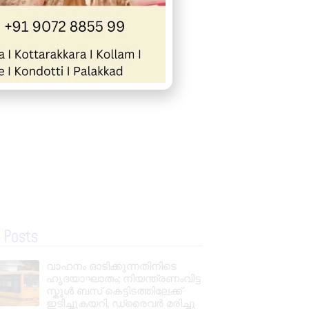
 Posts
വാഹനം ഓടിക്കുന്നതിനിടെ
ഹൃദയാഘാതം; നിയന്ത്രണംവിട്ട
സ്കൂൾ ബസ് കെട്ടിടത്തിലേക്ക്
ഇടിച്ചുകയറി, ഡ്രൈവർ മരിച്ചു