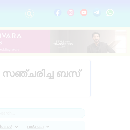
 സഞ്ചരിച്ച ബസ്
ിങ്ങൽ
വർക്കല