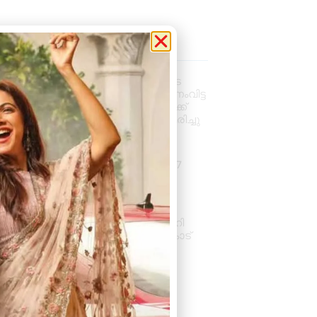
la News
വാഹനം ഓടിക്കുന്നതിനിടെ
ഹൃദയാഘാതം; നിയന്ത്രണംവിട്ട
സ്കൂൾ ബസ് കെട്ടിടത്തിലേക്ക്
ഇടിച്ചുകയറി, ഡ്രൈവർ മരിച്ചു
August 5, 2026
7:39 pm
കനത്ത മഴ: ജില്ലയിൽ 1.77
കോടിയുടെ കൃഷിനാശം
August 5, 2026
11:34 am
സംസ്ഥാനതല ‘സ്വച്ഛത ഹി
സേവ’ അവാർഡ് ആലംകോട്
ജി.വി.എച്ച്.എസ്.എസിന്
August 4, 2026
6:01 pm
« Previous
Next »