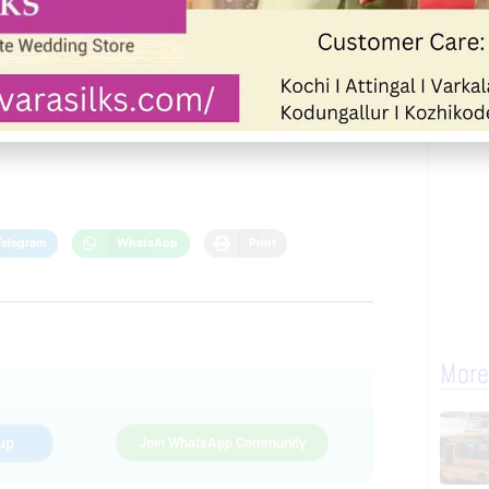
Next
Telegram
WhatsApp
Print
More
up
Join WhatsApp Community