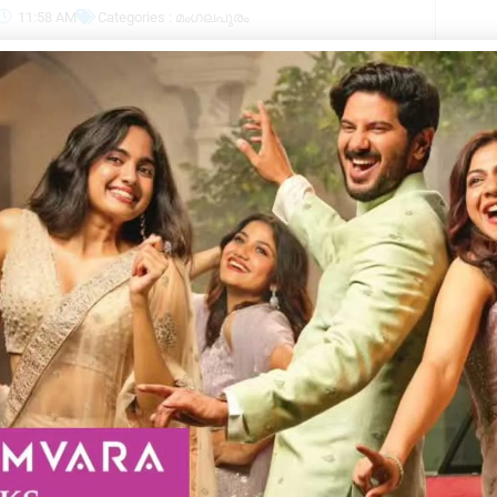
11:58 AM
Categories :
മംഗലപുരം
Kera
രിച്ച ബസ് അപകടത്തിൽപെട്ടു.
വിദ്യാർത്ഥികൾ സഞ്ചരിച്ച ബസാണ്
്തിൽപെട്ടത്. അപകട സമയത്ത് 42 കുട്ടികളും
ർട്ട്‌. പരിക്കേറ്റ വിദ്യാർത്ഥികളെ
്ക് ഗുരുതരമല്ലെന്നാണ് വിവരം. മൂന്നാറിൽ
കടം സംഭവിച്ചത്