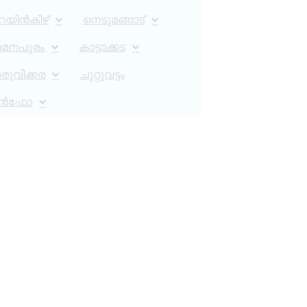
റയിൻകീഴ്
നെടുമങ്ങാട്
ാമനപുരം
കാട്ടാക്കട
ുവിക്കര
ചുറ്റുവട്ടം
ൻഫോ