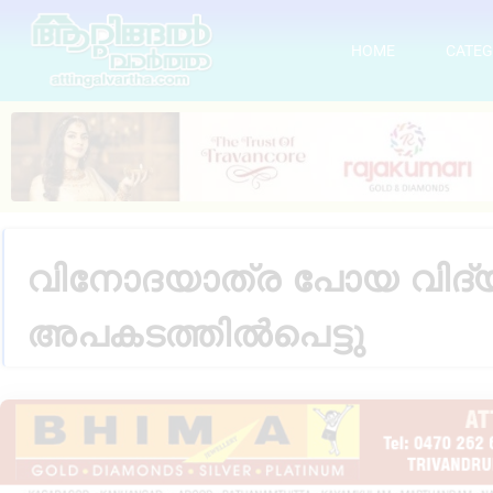
HOME
CATEG
വിനോദയാത്ര പോയ വിദ്യ
അപകടത്തിൽപെട്ടു