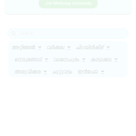
Join WhatsApp Community
ആറ്റിങ്ങൽ
വർക്കല
ചിറയിൻകീഴ്
നെടുമങ്ങാട്
വാമനപുരം
കാട്ടാക്കട
അരുവിക്കര
ചുറ്റുവട്ടം
ഇൻഫോ