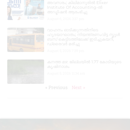
അവസരം; കിലിമാനൂരിൽ Elixer
Institute Of Accounting-ൽ
അഡ്മിഷൻ ആരംഭിച്ചു
August 6, 2026
3:37 pm
വാഹനം ഓടിക്കുന്നതിനിടെ
ഹൃദയാഘാതം; നിയന്ത്രണംവിട്ട സ്കൂൾ
ബസ് കെട്ടിടത്തിലേക്ക് ഇടിച്ചുകയറി,
ഡ്രൈവർ മരിച്ചു
August 5, 2026
7:39 pm
കനത്ത മഴ: ജില്ലയിൽ 1.77 കോടിയുടെ
കൃഷിനാശം
August 5, 2026
11:34 am
« Previous
Next »