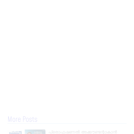
More Posts
പ്രൊഫഷണൽ അക്കൗണ്ടന്റാകാൻ