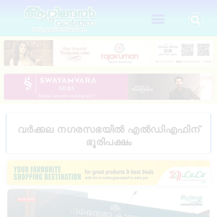
വർക്കല നഗരസഭയിൽ എൽഡിഎഫിന്
ഭൂരിപക്ഷം