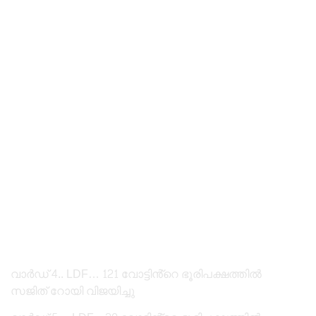
വാർഡ് 4.. LDF… 121 വോട്ടിൻ്റെ ഭൂരിപക്ഷത്തിൽ
സജിത് റോയി വിജയിച്ചു