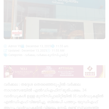
Admin YS
December 13, 2025
11:55 am
Updated : December 13, 2025
11:55 AM
Categories :
വർക്കല
,
വർക്കല മുനിസിപ്പാലിറ്റി
വർക്കല : തദ്ദേശ തെരഞ്ഞെടുപ്പിൽ വർക്കല
നാഗരസഭയിൽ എൽഡിഎഫിന് ഭൂരിപക്ഷം. 34
വാർഡുകൾ ഉള്ള മുനിസിപ്പാലിറ്റിയിൽ 16 വാർഡുകളിൽ
എൽഡിഎഫ് വിജയിച്ചു. ബിജെപി പത്തും യുഡിഎഫ്
ആറും വാർഡുകളിൽ വിജയം നേടി. രണ്ട് സ്വാതന്ത്ര