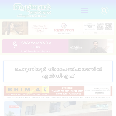
ചെറുന്നിയൂർ ഗ്രാമപഞ്ചായത്തിൽ
എൽഡിഎഫ്