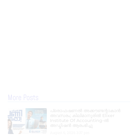
More Posts
പ്രൊഫഷണൽ അക്കൗണ്ടന്റാകാൻ
അവസരം; കിലിമാനൂരിൽ Elixer
Institute Of Accounting-ൽ
അഡ്മിഷൻ ആരംഭിച്ചു
August 6, 2026
3:37 pm