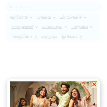
ആറ്റിങ്ങൽ
വർക്കല
ചിറയിൻകീഴ്
നെടുമങ്ങാട്
വാമനപുരം
കാട്ടാക്കട
അരുവിക്കര
ചുറ്റുവട്ടം
ഇൻഫോ