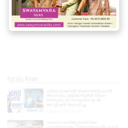
Kerala News
പ്രൊഫഷണൽ അക്കൗണ്ടന്റാകാൻ
അവസരം; കിലിമാനൂരിൽ Elixer
Institute Of Accounting-ൽ
അഡ്മിഷൻ ആരംഭിച്ചു
August 6, 2026
3:37 pm
വാഹനം ഓടിക്കുന്നതിനിടെ
ഹൃദയാഘാതം; നിയന്ത്രണംവിട്ട സ്കൂൾ