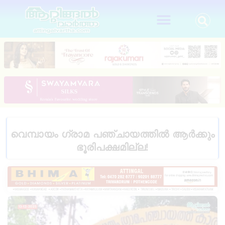
വെമ്പായം ഗ്രാമ പഞ്ചായത്തിൽ ആർക്കും
ഭൂരിപക്ഷമില്ല!