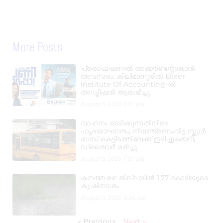
More Posts
പ്രൊഫഷണൽ അക്കൗണ്ടന്റാകാൻ
അവസരം; കിലിമാനൂരിൽ Elixer
Institute Of Accounting-ൽ
അഡ്മിഷൻ ആരംഭിച്ചു
August 6, 2026
3:37 pm
വാഹനം ഓടിക്കുന്നതിനിടെ
ഹൃദയാഘാതം; നിയന്ത്രണംവിട്ട സ്കൂൾ
ബസ് കെട്ടിടത്തിലേക്ക് ഇടിച്ചുകയറി,
ഡ്രൈവർ മരിച്ചു
August 5, 2026
7:39 pm
കനത്ത മഴ: ജില്ലയിൽ 1.77 കോടിയുടെ
കൃഷിനാശം
August 5, 2026
11:34 am
« Previous
Next »