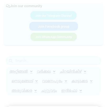
Join our community
Join our Telegram Channel
Join Facebook group
Join WhatsApp Community
ആറ്റിങ്ങൽ
വർക്കല
ചിറയിൻകീഴ്
നെടുമങ്ങാട്
വാമനപുരം
കാട്ടാക്കട
അരുവിക്കര
ചുറ്റുവട്ടം
ഇൻഫോ