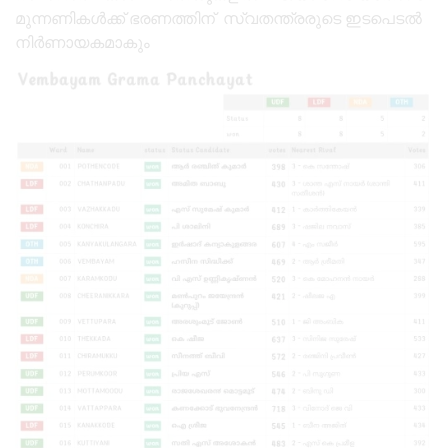
മുന്നണികൾക്ക് ഭരണത്തിന് സ്വതന്ത്രരുടെ ഇടപെടൽ
നിർണായകമാകും