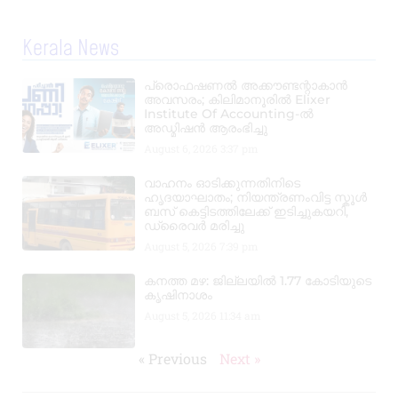
Kerala News
പ്രൊഫഷണൽ അക്കൗണ്ടന്റാകാൻ
അവസരം; കിലിമാനൂരിൽ Elixer
Institute Of Accounting-ൽ
അഡ്മിഷൻ ആരംഭിച്ചു
August 6, 2026
3:37 pm
വാഹനം ഓടിക്കുന്നതിനിടെ
ഹൃദയാഘാതം; നിയന്ത്രണംവിട്ട സ്കൂൾ
ബസ് കെട്ടിടത്തിലേക്ക് ഇടിച്ചുകയറി,
ഡ്രൈവർ മരിച്ചു
August 5, 2026
7:39 pm
കനത്ത മഴ: ജില്ലയിൽ 1.77 കോടിയുടെ
കൃഷിനാശം
August 5, 2026
11:34 am
« Previous
Next »