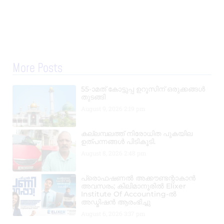
More Posts
55-ാമത് കോട്ടുപ്പ ഉറൂസിന് ഒരുക്കങ്ങൾ
തുടങ്ങി
August 9, 2026
2:19 pm
കല്ലമ്പലത്ത് നിരോധിത പുകയില
ഉത്പന്നങ്ങൾ പിടികൂടി.
August 8, 2026
2:48 pm
പ്രൊഫഷണൽ അക്കൗണ്ടന്റാകാൻ
അവസരം; കിലിമാനൂരിൽ Elixer
Institute Of Accounting-ൽ
അഡ്മിഷൻ ആരംഭിച്ചു
August 6, 2026
3:37 pm