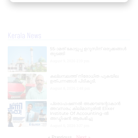
Kerala News
55-ാമത് കോട്ടുപ്പ ഉറൂസിന് ഒരുക്കങ്ങൾ
തുടങ്ങി
August 9, 2026
2:19 pm
കല്ലമ്പലത്ത് നിരോധിത പുകയില
ഉത്പന്നങ്ങൾ പിടികൂടി.
August 8, 2026
2:48 pm
പ്രൊഫഷണൽ അക്കൗണ്ടന്റാകാൻ
അവസരം; കിലിമാനൂരിൽ Elixer
Institute Of Accounting-ൽ
അഡ്മിഷൻ ആരംഭിച്ചു
August 6, 2026
3:37 pm
« Previous
Next »