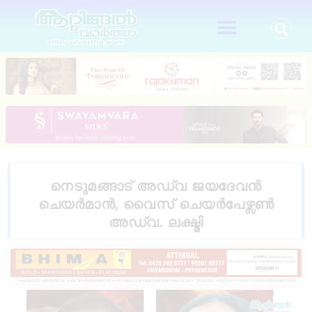
നെടുമങ്ങാട് അഡ്വ ജയദേവൻ
ചെയർമാൻ, വൈസ് ചെയർപേഴ്സൺ
അഡ്വ. ലക്ഷ്മി