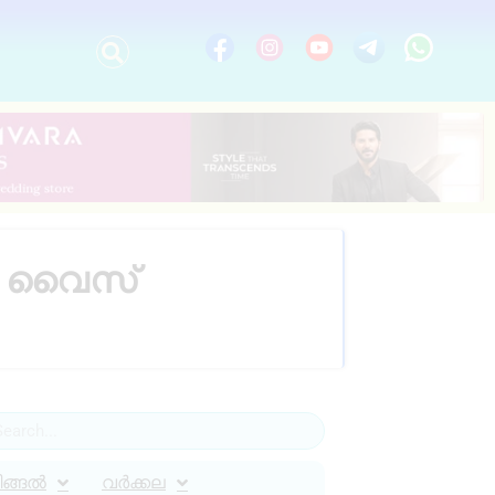
ിൽ വൈസ്
ിങ്ങൽ
വർക്കല