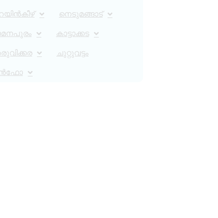
റയിൻകീഴ്
നെടുമങ്ങാട്
ാമനപുരം
കാട്ടാക്കട
ുവിക്കര
ചുറ്റുവട്ടം
ൻഫോ