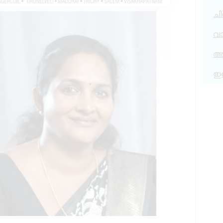
ചി
വ
അര
ഇ