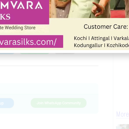
Next
Telegram
WhatsApp
Print
up
Join WhatsApp Community
More