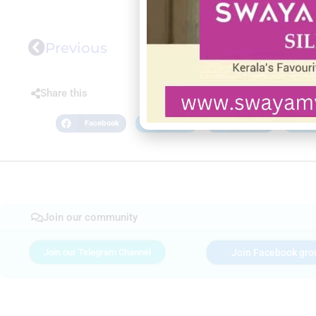
Previous
Share this
Facebook
Twitter
LinkedIn
Join our community
Join our Telegram Channel
Join Facebook gro