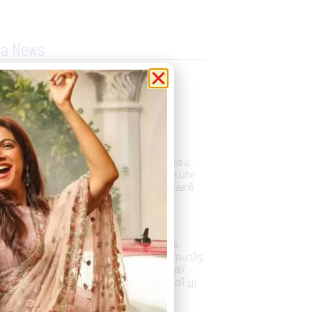
la News
കല്ലമ്പലത്ത് നിരോധിത
പുകയില ഉത്പന്നങ്ങൾ
പിടികൂടി.
August 8, 2026
2:48 pm
പ്രൊഫഷണൽ
അക്കൗണ്ടന്റാകാൻ അവസരം;
കിലിമാനൂരിൽ Elixer Institute
Of Accounting-ൽ അഡ്മിഷൻ
ആരംഭിച്ചു
August 6, 2026
3:37 pm
വാഹനം ഓടിക്കുന്നതിനിടെ
ഹൃദയാഘാതം; നിയന്ത്രണംവിട്ട
സ്കൂൾ ബസ് കെട്ടിടത്തിലേക്ക്
ഇടിച്ചുകയറി, ഡ്രൈവർ മരിച്ചു
August 5, 2026
7:39 pm