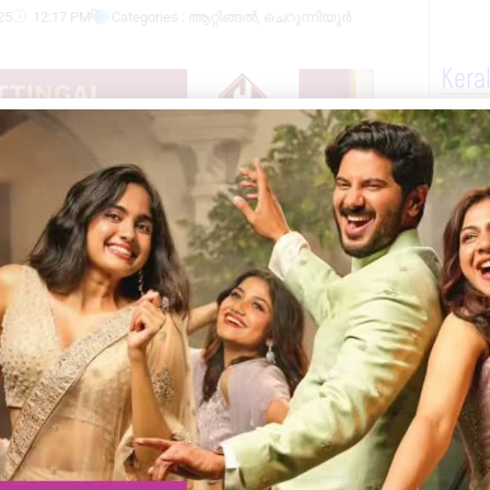
25
12:17 PM
Categories :
ആറ്റിങ്ങൽ
,
ചെറുന്നിയൂർ
Kera
ഡന്റായി എൽ ഡി എഫിന്റെ ശിവകുമാർ
വന്നതാണ് ശിവകുമാർ. വാർഡ് 6 ദളവാപുരത്ത്
്രസിഡന്റ്‌.
ിൽ എൽ ഡി എഫ് 9, ബിജെപി 4, യു ഡി എഫ്