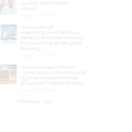
പുകയില ഉത്പന്നങ്ങൾ
പിടികൂടി.
August 8, 2026
2:48 pm
പ്രൊഫഷണൽ
അക്കൗണ്ടന്റാകാൻ അവസരം;
കിലിമാനൂരിൽ Elixer Institute
Of Accounting-ൽ അഡ്മിഷൻ
ആരംഭിച്ചു
August 6, 2026
3:37 pm
വാഹനം ഓടിക്കുന്നതിനിടെ
ഹൃദയാഘാതം; നിയന്ത്രണംവിട്ട
സ്കൂൾ ബസ് കെട്ടിടത്തിലേക്ക്
ഇടിച്ചുകയറി, ഡ്രൈവർ മരിച്ചു
August 5, 2026
7:39 pm
« Previous
Next »