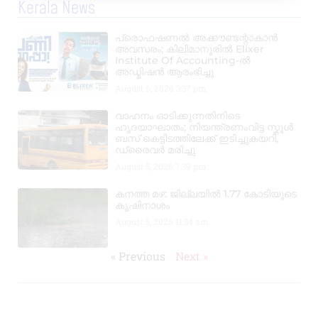
Kerala News
പ്രൊഫഷണൽ അക്കൗണ്ടന്റാകാൻ
അവസരം; കിലിമാനൂരിൽ Elixer
Institute Of Accounting-ൽ
അഡ്മിഷൻ ആരംഭിച്ചു
August 6, 2026
3:37 pm
വാഹനം ഓടിക്കുന്നതിനിടെ
ഹൃദയാഘാതം; നിയന്ത്രണംവിട്ട സ്കൂൾ
ബസ് കെട്ടിടത്തിലേക്ക് ഇടിച്ചുകയറി,
ഡ്രൈവർ മരിച്ചു
August 5, 2026
7:39 pm
കനത്ത മഴ: ജില്ലയിൽ 1.77 കോടിയുടെ
കൃഷിനാശം
August 5, 2026
11:34 am
« Previous
Next »