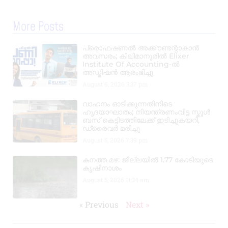
More Posts
പ്രൊഫഷണൽ അക്കൗണ്ടന്റാകാൻ
അവസരം; കിലിമാനൂരിൽ Elixer
Institute Of Accounting-ൽ
അഡ്മിഷൻ ആരംഭിച്ചു
August 6, 2026
3:37 pm
വാഹനം ഓടിക്കുന്നതിനിടെ
ഹൃദയാഘാതം; നിയന്ത്രണംവിട്ട സ്കൂൾ
ബസ് കെട്ടിടത്തിലേക്ക് ഇടിച്ചുകയറി,
ഡ്രൈവർ മരിച്ചു
August 5, 2026
7:39 pm
കനത്ത മഴ: ജില്ലയിൽ 1.77 കോടിയുടെ
കൃഷിനാശം
August 5, 2026
11:34 am
« Previous
Next »