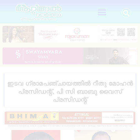
ഇടവ ഗ്രാമപഞ്ചായത്തിൽ റീതു മോഹൻ
പ്രസിഡന്റ്‌, പി സി ബാബു വൈസ്
പ്രസിഡന്റ്‌