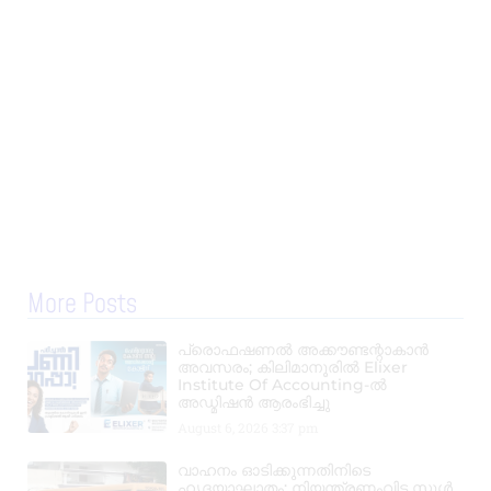
More Posts
പ്രൊഫഷണൽ അക്കൗണ്ടന്റാകാൻ
അവസരം; കിലിമാനൂരിൽ Elixer
Institute Of Accounting-ൽ
അഡ്മിഷൻ ആരംഭിച്ചു
August 6, 2026
3:37 pm
വാഹനം ഓടിക്കുന്നതിനിടെ
ഹൃദയാഘാതം; നിയന്ത്രണംവിട്ട സ്കൂൾ