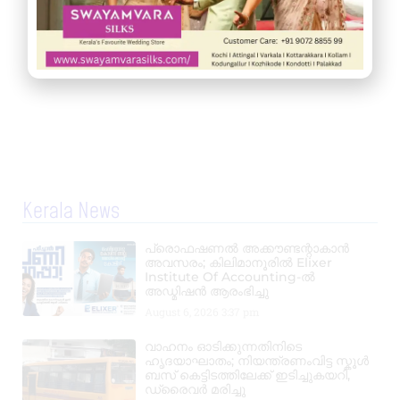
Kerala News
പ്രൊഫഷണൽ അക്കൗണ്ടന്റാകാൻ
അവസരം; കിലിമാനൂരിൽ Elixer
Institute Of Accounting-ൽ
അഡ്മിഷൻ ആരംഭിച്ചു
August 6, 2026
3:37 pm
വാഹനം ഓടിക്കുന്നതിനിടെ
ഹൃദയാഘാതം; നിയന്ത്രണംവിട്ട സ്കൂൾ
ബസ് കെട്ടിടത്തിലേക്ക് ഇടിച്ചുകയറി,
ഡ്രൈവർ മരിച്ചു