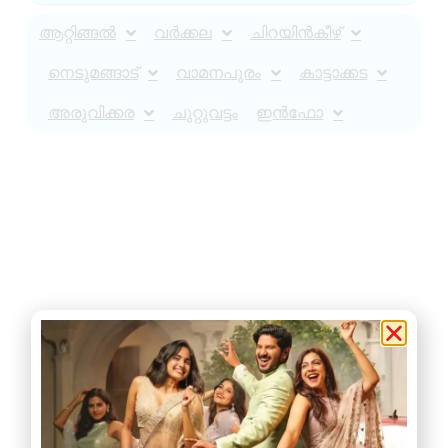
ആറ്റിങ്ങൽ
വർക്കല
ചിറയിൻകീഴ്
നെടുമങ്ങാട്
വാമനപുരം
കാട്ടാക്കട
അരുവിക്കര
ചുറ്റുവട്ടം
ഇൻഫോ