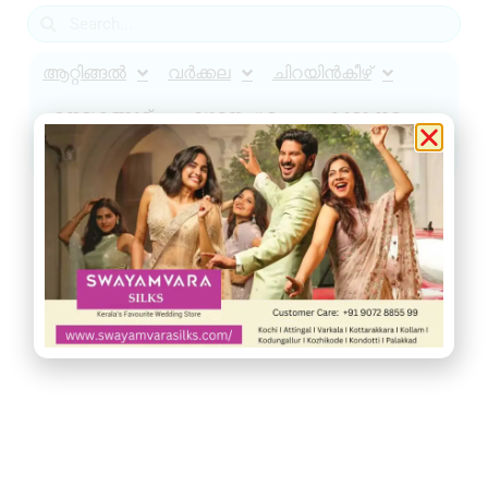
ആറ്റിങ്ങൽ
വർക്കല
ചിറയിൻകീഴ്
നെടുമങ്ങാട്
വാമനപുരം
കാട്ടാക്കട
അരുവിക്കര
ചുറ്റുവട്ടം
ഇൻഫോ