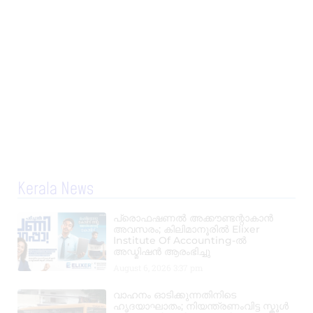
Kerala News
പ്രൊഫഷണൽ അക്കൗണ്ടന്റാകാൻ
അവസരം; കിലിമാനൂരിൽ Elixer
Institute Of Accounting-ൽ
അഡ്മിഷൻ ആരംഭിച്ചു
August 6, 2026
3:37 pm
വാഹനം ഓടിക്കുന്നതിനിടെ
ഹൃദയാഘാതം; നിയന്ത്രണംവിട്ട സ്കൂൾ