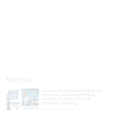
More Posts
പ്രൊഫഷണൽ അക്കൗണ്ടന്റാകാൻ
അവസരം; കിലിമാനൂരിൽ Elixer
Institute Of Accounting-ൽ
അഡ്മിഷൻ ആരംഭിച്ചു
August 6, 2026
3:37 pm