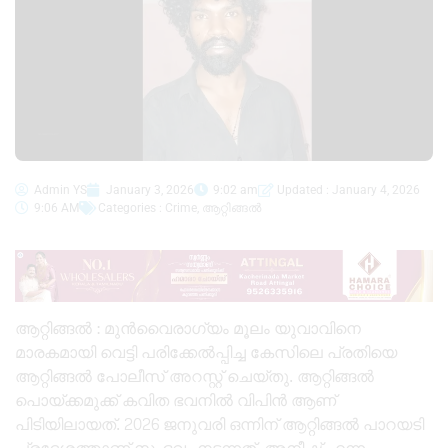
Admin YS
January 3, 2026
9:02 am
Updated : January 4, 2026
9:06 AM
Categories :
Crime
,
ആറ്റിങ്ങൽ
ആറ്റിങ്ങൽ : മുൻവൈരാഗ്യം മൂലം യുവാവിനെ
മാരകമായി വെട്ടി പരിക്കേൽപ്പിച്ച കേസിലെ പ്രതിയെ
ആറ്റിങ്ങൽ പോലീസ് അറസ്റ്റ് ചെയ്തു. ആറ്റിങ്ങൽ
പൊയ്ക്കമുക്ക് കവിത ഭവനിൽ വിപിൻ ആണ്
പിടിയിലായത്. 2026 ജനുവരി ഒന്നിന് ആറ്റിങ്ങൽ പാറയടി