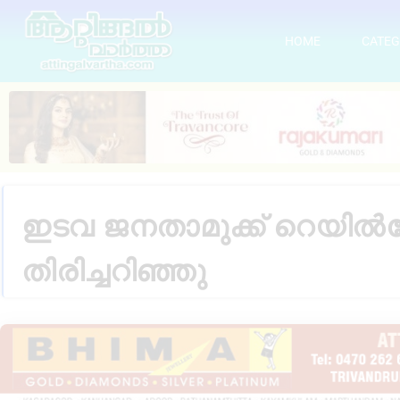
HOME
CATEG
ഇടവ ജനതാമുക്ക് റെയിൽവേ 
തിരിച്ചറിഞ്ഞു