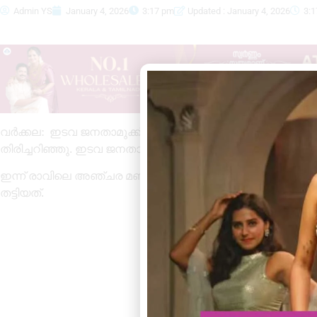
Admin YS
January 4, 2026
3:17 pm
Updated : January 4, 2026
3:
വർക്കല: ഇടവ ജനതാമുക്ക് റെയിൽവേ ഗേറ്റിന് സമീപം ട്രെയ
തിരിച്ചറിഞ്ഞു. ഇടവ ജനതാമുക്ക്‌ ദീപം വീട്ടിൽ അരുൺ (45) 
ഇന്ന് രാവിലെ അഞ്ചര മണിയോടെയാണ് സംഭവം. തിരുവനന്
തട്ടിയത്.