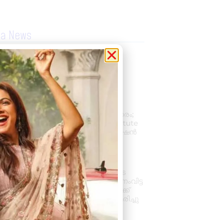
la News
കല്ലമ്പലത്ത് നിരോധിത
പുകയില ഉത്പന്നങ്ങൾ
പിടികൂടി.
August 8, 2026
2:48 pm
പ്രൊഫഷണൽ
അക്കൗണ്ടന്റാകാൻ അവസരം;
കിലിമാനൂരിൽ Elixer Institute
Of Accounting-ൽ അഡ്മിഷൻ
ആരംഭിച്ചു
August 6, 2026
3:37 pm
വാഹനം ഓടിക്കുന്നതിനിടെ
ഹൃദയാഘാതം; നിയന്ത്രണംവിട്ട
സ്കൂൾ ബസ് കെട്ടിടത്തിലേക്ക്
ഇടിച്ചുകയറി, ഡ്രൈവർ മരിച്ചു
August 5, 2026
7:39 pm