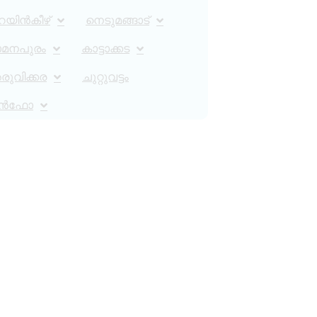
റയിൻകീഴ്
നെടുമങ്ങാട്
ാമനപുരം
കാട്ടാക്കട
ുവിക്കര
ചുറ്റുവട്ടം
ൻഫോ