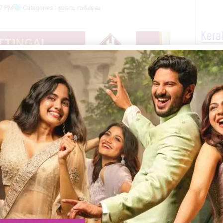
17 PM
Categories :
ഇടവ
,
വർക്കല
Kera
ിൻ തട്ടി മരിച്ച നിലയിൽ കണ്ടെത്തിയ ആളെ
ആണ് മരണപ്പെട്ടത്.
തപുരം നിസാമുദ്ദീൻ എക്സ്പ്രസ് ആണ്