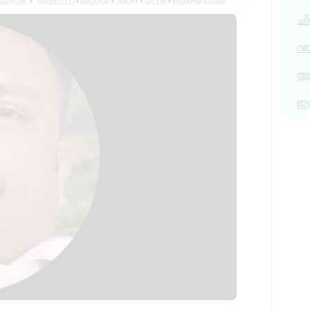
ചി
വ
അര
ഇ