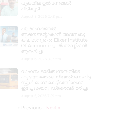
പുകയില ഉത്പന്നങ്ങൾ
പിടികൂടി.
August 8, 2026
2:48 pm
പ്രൊഫഷണൽ
അക്കൗണ്ടന്റാകാൻ അവസരം;
കിലിമാനൂരിൽ Elixer Institute
Of Accounting-ൽ അഡ്മിഷൻ
ആരംഭിച്ചു
August 6, 2026
3:37 pm
വാഹനം ഓടിക്കുന്നതിനിടെ
ഹൃദയാഘാതം; നിയന്ത്രണംവിട്ട
സ്കൂൾ ബസ് കെട്ടിടത്തിലേക്ക്
ഇടിച്ചുകയറി, ഡ്രൈവർ മരിച്ചു
August 5, 2026
7:39 pm
« Previous
Next »