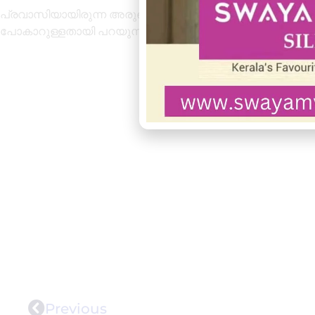
പ്രവാസിയായിരുന്ന അരുൺ രണ്ടുവർഷമായി നാട്ടിലുണ്ട്. രാ
പോകാറുള്ളതായി പറയുന്നു. വിവാഹിതനാണ്. ഒരു മകളുണ്ട്.
Previous