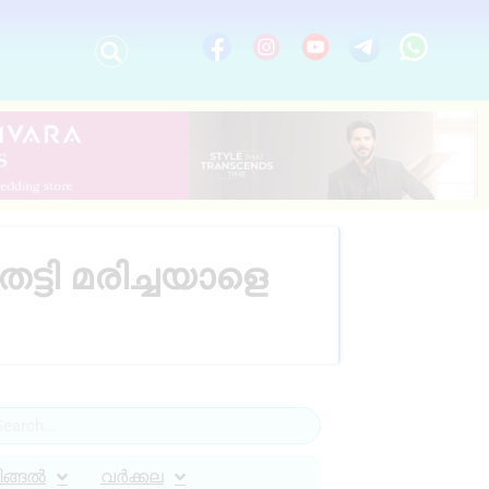
്ടി മരിച്ചയാളെ
ിങ്ങൽ
വർക്കല