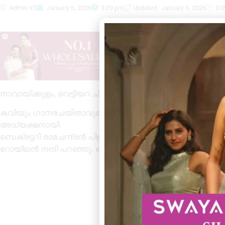
Admin YS
January 6, 2026
3:09 pm
Updated : January 6, 2026
3:
നാവായിക്കുളം, വെട്ടിയറ ചിന്ത ഗ്രന്ഥശാലകുടുംബസംഗ
കവിയും ഗാനരചയിതാവുമായ രാധാകൃഷ്ണൻ കുന്നുംപുറം ഉദ
അധ്യക്ഷനായി.
സെക്രട്ടറി രാമചന്ദ്രൻ പിള്ള സ്വാഗതം പറഞ്ഞു. വർക്
റോയിലൻ നന്ദി പറഞ്ഞു. ബൈജു ഗ്രാമിക സംസാരിച്ചു. തുടർ