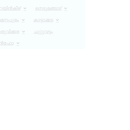
റയിൻകീഴ്
നെടുമങ്ങാട്
ാമനപുരം
കാട്ടാക്കട
ുവിക്കര
ചുറ്റുവട്ടം
ൻഫോ