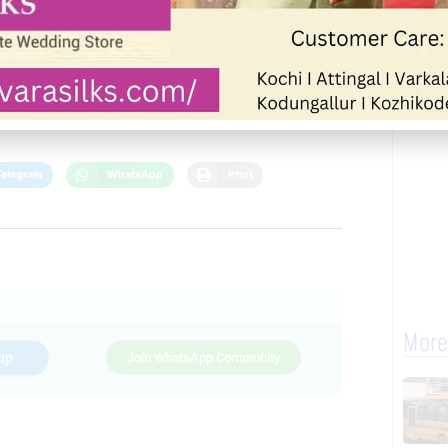
Next
Telegram
WhatsApp
Print
More
up
Join WhatsApp Community