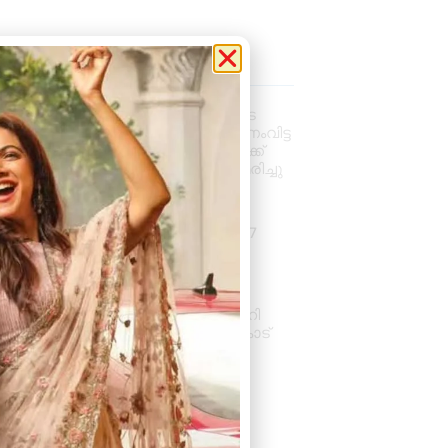
la News
വാഹനം ഓടിക്കുന്നതിനിടെ
ഹൃദയാഘാതം; നിയന്ത്രണംവിട്ട
സ്കൂൾ ബസ് കെട്ടിടത്തിലേക്ക്
ഇടിച്ചുകയറി, ഡ്രൈവർ മരിച്ചു
August 5, 2026
7:39 pm
കനത്ത മഴ: ജില്ലയിൽ 1.77
കോടിയുടെ കൃഷിനാശം
August 5, 2026
11:34 am
സംസ്ഥാനതല ‘സ്വച്ഛത ഹി
സേവ’ അവാർഡ് ആലംകോട്
ജി.വി.എച്ച്.എസ്.എസിന്
August 4, 2026
6:01 pm
« Previous
Next »