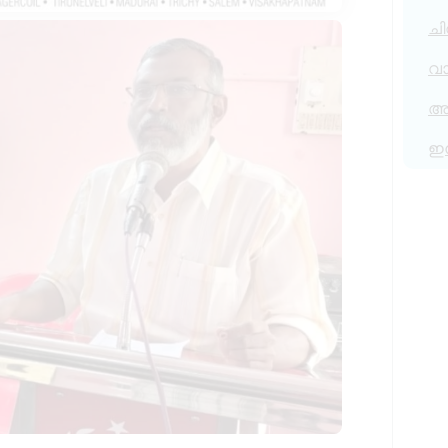
ചി
വ
അര
ഇ