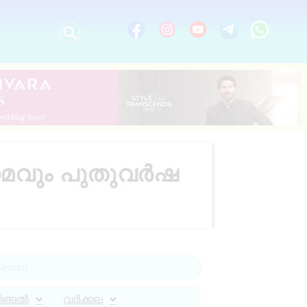
ംഗമവും പുതുവർഷ
ിങ്ങൽ
വർക്കല