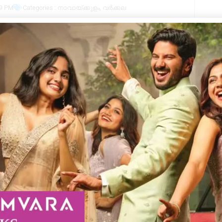
09 PM
Categories :
നാവായ്ക്കുളം
,
വർക്കല
Kera
മവും പുതുവർഷ ആഘോഷവും നടത്തി.
്ഘാടനം ചെയ്തു. പ്രസിഡൻ്റ് ഷാജി.ടി.എസ്
കല താലൂക്ക് ലൈബ്രറി കൗൺസിൽ അംഗം
ന്ന് കലാപരിപാടികൾ അവതരിപ്പിച്ചു.