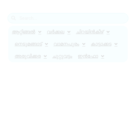
ആറ്റിങ്ങൽ
വർക്കല
ചിറയിൻകീഴ്
നെടുമങ്ങാട്
വാമനപുരം
കാട്ടാക്കട
അരുവിക്കര
ചുറ്റുവട്ടം
ഇൻഫോ