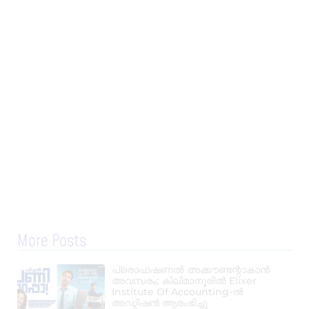
More Posts
പ്രൊഫഷണൽ അക്കൗണ്ടന്റാകാൻ
അവസരം; കിലിമാനൂരിൽ Elixer
Institute Of Accounting-ൽ
അഡ്മിഷൻ ആരംഭിച്ചു