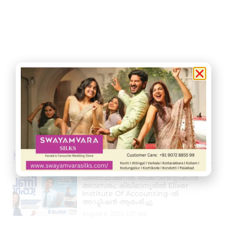
Kerala News
പ്രൊഫഷണൽ അക്കൗണ്ടന്റാകാൻ
അവസരം; കിലിമാനൂരിൽ Elixer
Institute Of Accounting-ൽ
അഡ്മിഷൻ ആരംഭിച്ചു
August 6, 2026
3:37 pm