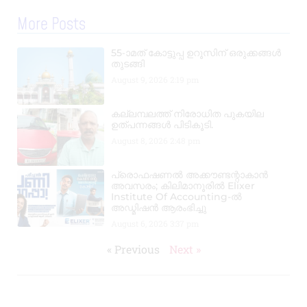
More Posts
55-ാമത് കോട്ടുപ്പ ഉറൂസിന് ഒരുക്കങ്ങൾ
തുടങ്ങി
August 9, 2026
2:19 pm
കല്ലമ്പലത്ത് നിരോധിത പുകയില
ഉത്പന്നങ്ങൾ പിടികൂടി.
August 8, 2026
2:48 pm
പ്രൊഫഷണൽ അക്കൗണ്ടന്റാകാൻ
അവസരം; കിലിമാനൂരിൽ Elixer
Institute Of Accounting-ൽ
അഡ്മിഷൻ ആരംഭിച്ചു
August 6, 2026
3:37 pm
« Previous
Next »