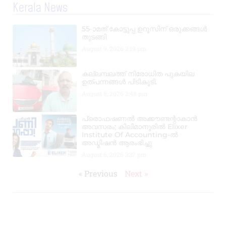
Kerala News
55-ാമത് കോട്ടുപ്പ ഉറൂസിന് ഒരുക്കങ്ങൾ
തുടങ്ങി
August 9, 2026
2:19 pm
കല്ലമ്പലത്ത് നിരോധിത പുകയില
ഉത്പന്നങ്ങൾ പിടികൂടി.
August 8, 2026
2:48 pm
പ്രൊഫഷണൽ അക്കൗണ്ടന്റാകാൻ
അവസരം; കിലിമാനൂരിൽ Elixer
Institute Of Accounting-ൽ
അഡ്മിഷൻ ആരംഭിച്ചു
August 6, 2026
3:37 pm
« Previous
Next »