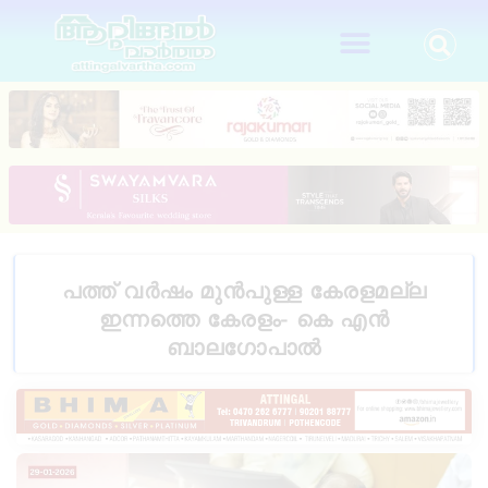
പത്ത് വർഷം മുൻപുള്ള കേരളമല്ല
ഇന്നത്തെ കേരളം- കെ എൻ
ബാലഗോപാൽ