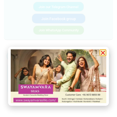
Join our Telegram Channel
Join Facebook group
Join WhatsApp Community
ആറ്റിങ്ങൽ
വർക്കല
ചിറയിൻകീഴ്
നെടുമങ്ങാട്
വാമനപുരം
കാട്ടാക്കട
അരുവിക്കര
ചുറ്റുവട്ടം
ഇൻഫോ