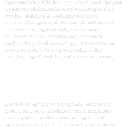
മുഖ്യ അതിഥി സിനിമ താരം വഞ്ചിയൂർ പ്രവീൺകുമാർ
പങ്കെടുത്തു.ജില്ലാപഞ്ചായത്ത് അംഗങ്ങളായ ദീപാ
അനിൽ, പിവി രാജേഷ്, പഞ്ചായത്ത്‌ വൈസ്
പ്രസിഡന്റ്‌ ജി എൽ അജീഷ് ബ്ലോക്ക്‌ പഞ്ചായത്ത്‌
അംഗമായ മായ, എ ആർ ഷമീം, പഞ്ചായത്ത്‌
അംഗങ്ങളായ എസ് അനിൽകുമാർ, അടയമൺ
മുരളീധരൻ എന്നിവർ സംസാരിച്ചു. പ്രധാനധ്യാപിക
ഗീത എസ് നായർ റിപ്പോർട്ട്‌ അവതരിച്ചു. പിടിഎ
സെക്രട്ടറി എസ് പ്രദീപ്‌ കുമാർ സ്വാഗതം പറഞ്ഞു.
ചടങ്ങിൽ യു.എസ്.എസ് സ്കോളർഷിപ്പ്, കലോത്സവ
വിജയികൾ, കായിക പ്രതിഭകൾ, വിവിധ മേഖലയിൽ
മികവ് പുലർത്തിയ വിദ്യാർത്ഥികൾ എന്നിവർക്ക്
എൻഡോ മെന്റുകൾ വിതരണം ചെയ്തു.എസ് ആർ ജി