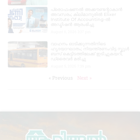
പ്രൊഫഷണൽ അക്കൗണ്ടന്റാകാൻ
അവസരം; കിലിമാനൂരിൽ Elixer
Institute Of Accounting-ൽ
അഡ്മിഷൻ ആരംഭിച്ചു
August 6, 2026
3:37 pm
വാഹനം ഓടിക്കുന്നതിനിടെ
ഹൃദയാഘാതം; നിയന്ത്രണംവിട്ട സ്കൂൾ
ബസ് കെട്ടിടത്തിലേക്ക് ഇടിച്ചുകയറി,
ഡ്രൈവർ മരിച്ചു
August 5, 2026
7:39 pm
« Previous
Next »