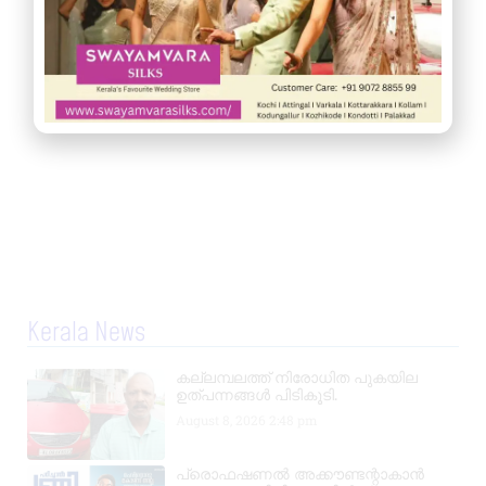
Kerala News
കല്ലമ്പലത്ത് നിരോധിത പുകയില
ഉത്പന്നങ്ങൾ പിടികൂടി.
August 8, 2026
2:48 pm
പ്രൊഫഷണൽ അക്കൗണ്ടന്റാകാൻ