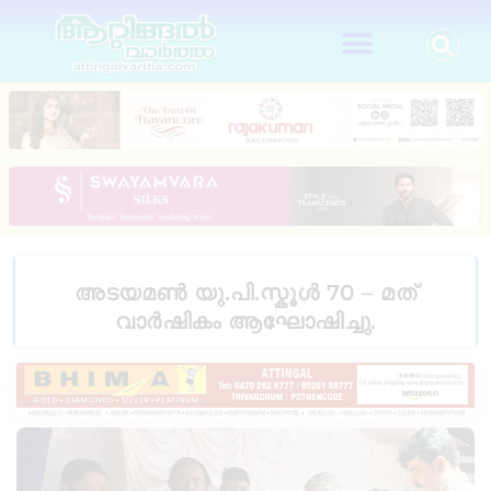
അടയമൺ യു.പി.സ്കൂൾ 70 – മത്
വാർഷികം ആഘോഷിച്ചു.