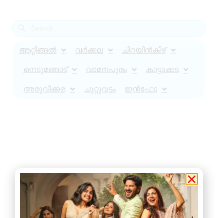
ആറ്റിങ്ങൽ
വർക്കല
ചിറയിൻകീഴ്
നെടുമങ്ങാട്
വാമനപുരം
കാട്ടാക്കട
അരുവിക്കര
ചുറ്റുവട്ടം
ഇൻഫോ