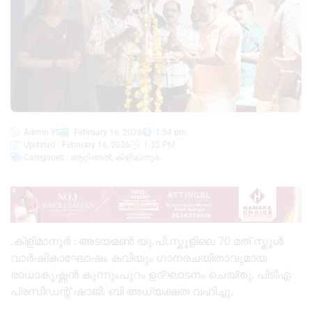
Admin YS
February 16, 2026
1:54 pm
Updated : February 16, 2026
1:55 PM
Categories :
ആറ്റിങ്ങൽ
,
കിളിമാനൂർ
.കിളിമാനൂർ : അടയമൺ യു.പി.സ്കൂളിലെ 70 മത് സ്കൂൾ
വാർഷികാഘോഷം കവിയും ഗാനരചയിതാവുമായ
രാധാകൃഷ്ണൻ കുന്നുംപുറം ഉദ്ഘാടനം ചെയ്തു. പിടിഎ
പ്രസിഡന്റ്‌ ഷാജി. ബി അധ്യക്ഷത വഹിച്ചു.