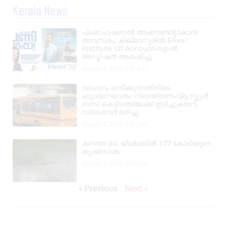
Kerala News
പ്രൊഫഷണൽ അക്കൗണ്ടന്റാകാൻ
അവസരം; കിലിമാനൂരിൽ Elixer
Institute Of Accounting-ൽ
അഡ്മിഷൻ ആരംഭിച്ചു
August 6, 2026
3:37 pm
വാഹനം ഓടിക്കുന്നതിനിടെ
ഹൃദയാഘാതം; നിയന്ത്രണംവിട്ട സ്കൂൾ
ബസ് കെട്ടിടത്തിലേക്ക് ഇടിച്ചുകയറി,
ഡ്രൈവർ മരിച്ചു
August 5, 2026
7:39 pm
കനത്ത മഴ: ജില്ലയിൽ 1.77 കോടിയുടെ
കൃഷിനാശം
August 5, 2026
11:34 am
« Previous
Next »