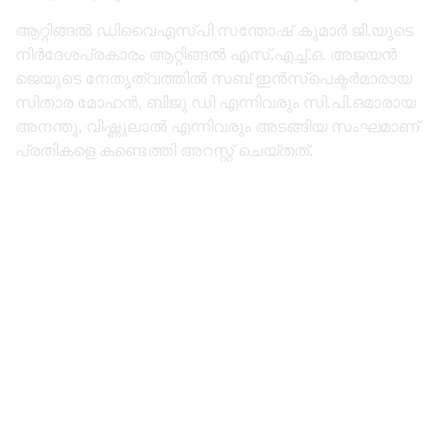
ആറ്റിങ്ങൽ ഡിവൈഎസ്പി സന്തോഷ് കുമാർ ജി.യുടെ
നിർദേശപ്രകാരം ആറ്റിങ്ങൽ എസ്.എച്ച്.ഒ. അജയൻ
ജെയുടെ നേതൃത്വത്തിൽ സബ് ഇൻസ്പെക്ടർമാരായ
സിതാര മോഹൻ, ബിജു ഡി എന്നിവരും സി.പി.ഒമാരായ
അനന്തു, വിഷ്ണുലാൽ എന്നിവരും അടങ്ങിയ സംഘമാണ്
പ്രതികളെ കണ്ടെത്തി അറസ്റ്റ് ചെയ്തത്.