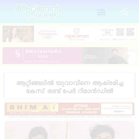
ആറ്റിങ്ങലിൽ യുവാവിനെ ആക്രമിച്ച
കേസ്: രണ്ട് പേർ റിമാൻഡിൽ