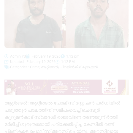
Admin YS
February 19, 2026
1:12 pm
Updated : February 19, 2026
1:12 PM
Categories :
Crime
,
ആറ്റിങ്ങൽ
,
ചിറയിൻകീഴ്
,
മുദാക്കൽ
ആറ്റിങ്ങൽ: ആറ്റിങ്ങൽ പോലീസ് സ്റ്റേഷൻ പരിധിയിൽ
പരുത്തൂർ പാലത്തിന് സമീപംവെച്ച് ചെമ്പൂർ
കുറുമൻകാട് സ്വദേശി രാജുവിനെ തടഞ്ഞുനിർത്തി
മർദിച്ച് ഗുരുതരമായി പരിക്കേൽപ്പിച്ച കേസിൽ രണ്ട്
പ്രതികളെ പൊലീസ് അറസ്റ്റ് ചെയ്തു. അറസ്റ്റിലായ