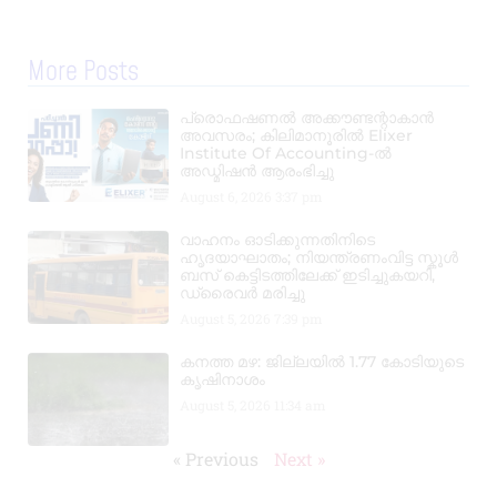
More Posts
പ്രൊഫഷണൽ അക്കൗണ്ടന്റാകാൻ
അവസരം; കിലിമാനൂരിൽ Elixer
Institute Of Accounting-ൽ
അഡ്മിഷൻ ആരംഭിച്ചു
August 6, 2026
3:37 pm
വാഹനം ഓടിക്കുന്നതിനിടെ
ഹൃദയാഘാതം; നിയന്ത്രണംവിട്ട സ്കൂൾ
ബസ് കെട്ടിടത്തിലേക്ക് ഇടിച്ചുകയറി,
ഡ്രൈവർ മരിച്ചു
August 5, 2026
7:39 pm
കനത്ത മഴ: ജില്ലയിൽ 1.77 കോടിയുടെ
കൃഷിനാശം
August 5, 2026
11:34 am
« Previous
Next »