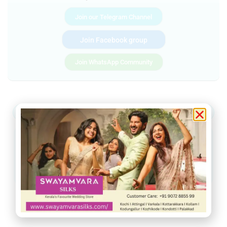
Join our Telegram Channel
Join Facebook group
Join WhatsApp Community
ആറ്റിങ്ങൽ
വർക്കല
ചിറയിൻകീഴ്
നെടുമങ്ങാട്
വാമനപുരം
കാട്ടാക്കട
അരുവിക്കര
ചുറ്റുവട്ടം
ഇൻഫോ