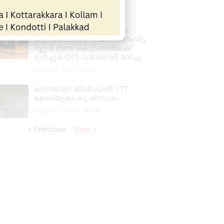
August 6, 2026
3:37 pm
വാഹനം ഓടിക്കുന്നതിനിടെ
ഹൃദയാഘാതം; നിയന്ത്രണംവിട്ട
സ്കൂൾ ബസ് കെട്ടിടത്തിലേക്ക്
ഇടിച്ചുകയറി, ഡ്രൈവർ മരിച്ചു
August 5, 2026
7:39 pm
കനത്ത മഴ: ജില്ലയിൽ 1.77
കോടിയുടെ കൃഷിനാശം
August 5, 2026
11:34 am
« Previous
Next »