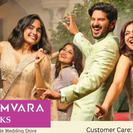
ുകളിൽ നിന്ന് പഴകിയ ഭക്ഷണം
 നിന്നാണ് പിടികൂടിയതെന്ന് പറയാൻ
ത്തിൽ പിടികൂടുന്ന ഭക്ഷണം നഗരസഭ
െ ഹോട്ടലുകളിൽ നിന്ന് ഏതൊക്കെ വിഭവങ്ങൾ
രുന്നു. ഉദ്യോഗസ്ഥർ നൽകുന്ന പിഴയേക്കാൾ
ലിന്റെ പേര് ആളുകൾ മനസ്സിലാക്കിയാൽ അത്
 എങ്കിലും ചിലർ നല്ല ഭക്ഷണം നൽകാൻ
്ന് ബോർഡ്‌ സ്ഥാപിക്കാത്തതിനാൽ ഇനിയും
എന്നാണ് ആളുകൾ പറയുന്നത്.
More