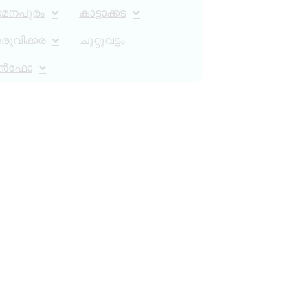
ാമനപുരം
കാട്ടാക്കട
ുവിക്കര
ചുറ്റുവട്ടം
ൻഫോ