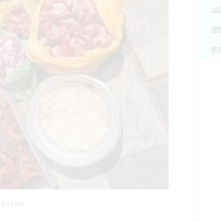
വ
അര
ഇ
5:13 PM