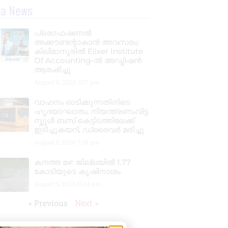
la News
പ്രൊഫഷണൽ
അക്കൗണ്ടന്റാകാൻ അവസരം;
കിലിമാനൂരിൽ Elixer Institute
Of Accounting-ൽ അഡ്മിഷൻ
ആരംഭിച്ചു
August 6, 2026
3:37 pm
വാഹനം ഓടിക്കുന്നതിനിടെ
ഹൃദയാഘാതം; നിയന്ത്രണംവിട്ട
സ്കൂൾ ബസ് കെട്ടിടത്തിലേക്ക്
ഇടിച്ചുകയറി, ഡ്രൈവർ മരിച്ചു
August 5, 2026
7:39 pm
കനത്ത മഴ: ജില്ലയിൽ 1.77
കോടിയുടെ കൃഷിനാശം
August 5, 2026
11:34 am
« Previous
Next »