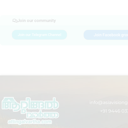
Join our community
Join our Telegram Channel
Join Facebook gro
info@asiavision
+91 9446 03