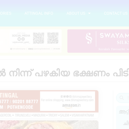
ORIES
ATTINGAL INFO
ABOUT US
CONTACT US
 നിന്ന് പഴകിയ ഭക്ഷണം പിട
ആറ്റ
ചി