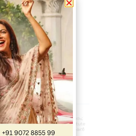
 Posts
പ്രൊഫഷണൽ
അക്കൗണ്ടന്റാകാൻ അവസരം;
കിലിമാനൂരിൽ Elixer Institute
Of Accounting-ൽ അഡ്മിഷൻ
ആരംഭിച്ചു