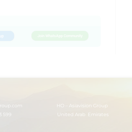
up
Join WhatsApp Community
group.com
HO – Asiavision Group
3 599
United Arab Emirates