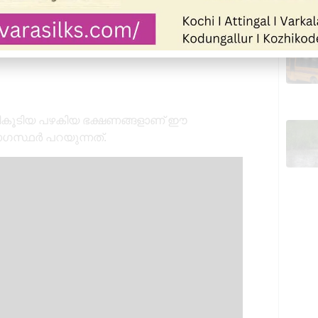
ിടികൂടിയ പഴകിയ ഭക്ഷണങ്ങളാണ് ഈ
ോഗസ്ഥർ പറയുന്നത്.