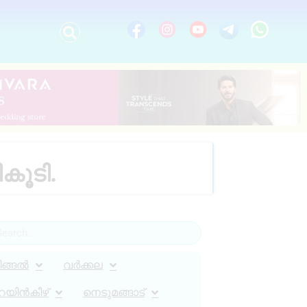
ികൂടി.
ിങ്ങൽ
വർക്കല
റയിൻകീഴ്
നെടുമങ്ങാട്