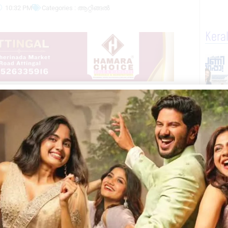
10:32 PM
Categories :
ആറ്റിങ്ങൽ
Kera
 സമാന്തര സർവീസ് ശക്തമാകുന്നതായി പരാതി.
്ടോ തൊഴിലാളികളും തമ്മിൽ
നതിനെ തുടർന്ന് യാത്രക്കാരുടെ കുറവ്
അയിലത്തിൽ നിന്ന് സ്വകാര്യ ബസ് സർവീസ്
കാരെ കയറ്റി സർവീസ് നടത്തുന്നതായി ബസ്