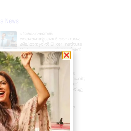
la News
പ്രൊഫഷണൽ
അക്കൗണ്ടന്റാകാൻ അവസരം;
കിലിമാനൂരിൽ Elixer Institute
Of Accounting-ൽ അഡ്മിഷൻ
ആരംഭിച്ചു
August 6, 2026
3:37 pm
വാഹനം ഓടിക്കുന്നതിനിടെ
ഹൃദയാഘാതം; നിയന്ത്രണംവിട്ട
സ്കൂൾ ബസ് കെട്ടിടത്തിലേക്ക്
ഇടിച്ചുകയറി, ഡ്രൈവർ മരിച്ചു
August 5, 2026
7:39 pm
കനത്ത മഴ: ജില്ലയിൽ 1.77
കോടിയുടെ കൃഷിനാശം
August 5, 2026
11:34 am