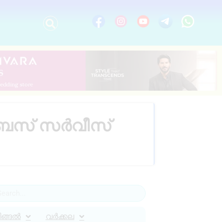
; ബസ് സർവീസ്
ിങ്ങൽ
വർക്കല