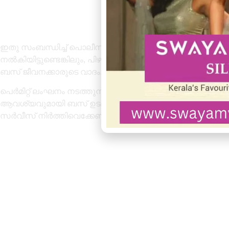
ഇതു സംബന്ധിച്ച് പൊലീസ് സ്റ്റേഷനിലും മോട്ടോർ വാഹന 
നൽകിയിട്ടുണ്ടെങ്കിലും, പിഴ ഈടാക്കി വിട്ടയച്ചതിനു പിന്ന
ബസ് ജീവനക്കാരുടെ വാദം.
പെർമിറ്റ് ലംഘനം നടത്തുന്ന ഓട്ടോറിക്ഷകൾക്കെതിരെ കർശന നട
ആവശ്യവുമായി ബസ് ഉടമകൾ രംഗത്തെത്തി. പ്രശ്നത്തിന് അ
സർവീസ് നിർത്തിവെക്കേണ്ട സാഹചര്യമുണ്ടാകുമെന്ന് അവർ മ