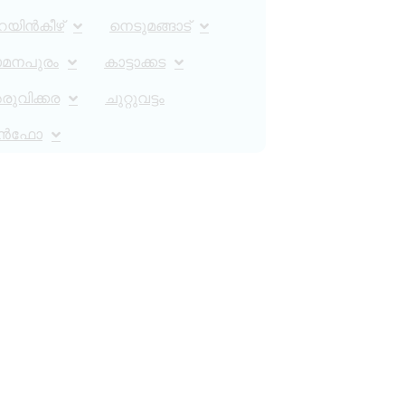
റയിൻകീഴ്
നെടുമങ്ങാട്
ാമനപുരം
കാട്ടാക്കട
ുവിക്കര
ചുറ്റുവട്ടം
ൻഫോ