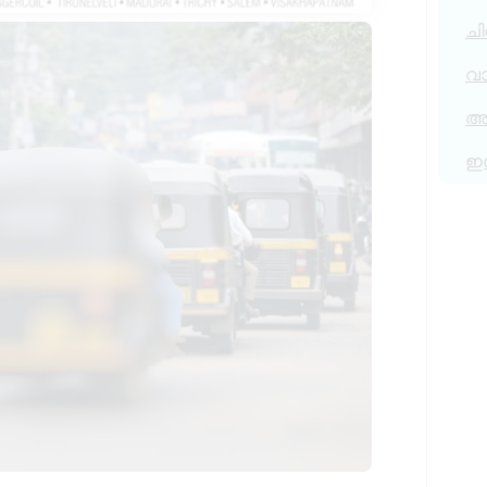
ചി
വ
അര
ഇ