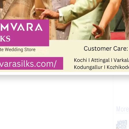
വകുപ്പിലും നിരവധി പരാതികൾ
ാലെ വീണ്ടും സമാന്തര സർവീസ് തുടരുന്നതായാണ്
പടി സ്വീകരിച്ച് പെർമിറ്റ് റദ്ദാക്കണമെന്ന
ടിയന്തര പരിഹാരം കണ്ടെത്തിയില്ലെങ്കിൽ
ുന്നറിയിപ്പ് നൽകി.
More