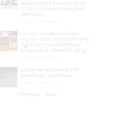
കിലിമാനൂരിൽ Elixer Institute
Of Accounting-ൽ അഡ്മിഷൻ
ആരംഭിച്ചു
August 6, 2026
3:37 pm
വാഹനം ഓടിക്കുന്നതിനിടെ
ഹൃദയാഘാതം; നിയന്ത്രണംവിട്ട
സ്കൂൾ ബസ് കെട്ടിടത്തിലേക്ക്
ഇടിച്ചുകയറി, ഡ്രൈവർ മരിച്ചു
August 5, 2026
7:39 pm
കനത്ത മഴ: ജില്ലയിൽ 1.77
കോടിയുടെ കൃഷിനാശം
August 5, 2026
11:34 am
« Previous
Next »