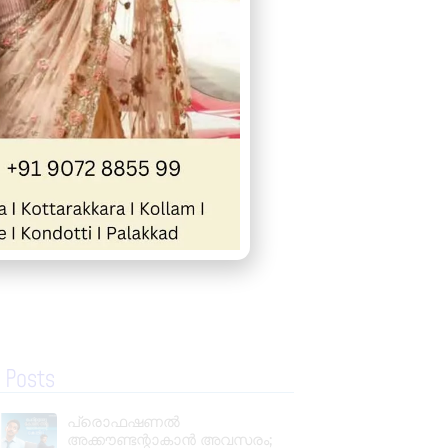
« Previous
Next »
 Posts
പ്രൊഫഷണൽ
അക്കൗണ്ടന്റാകാൻ അവസരം;