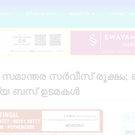
ORIES
ATTINGAL INFO
ABOUT US
CONTACT US
ൽ സമാന്തര സർവീസ് രൂക്ഷം
ര്യ ബസ് ഉടമകൾ
ആറ്റ