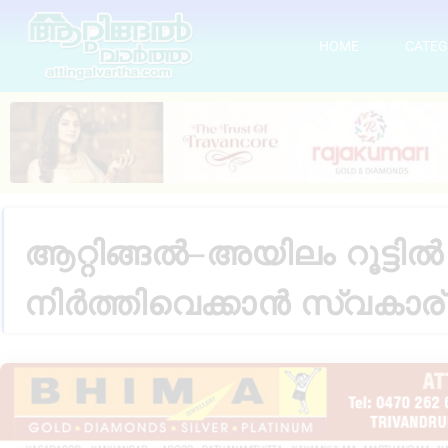
HOME
CATEG
ആറ്റിങ്ങൽ–അയിലം റൂട്ടി
നിർത്തിവെക്കാൻ സ്വകാ