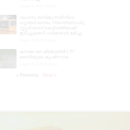
August 6, 2026
3:37 pm
വാഹനം ഓടിക്കുന്നതിനിടെ
ഹൃദയാഘാതം; നിയന്ത്രണംവിട്ട
സ്കൂൾ ബസ് കെട്ടിടത്തിലേക്ക്
ഇടിച്ചുകയറി, ഡ്രൈവർ മരിച്ചു
August 5, 2026
7:39 pm
കനത്ത മഴ: ജില്ലയിൽ 1.77
കോടിയുടെ കൃഷിനാശം
August 5, 2026
11:34 am
« Previous
Next »