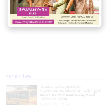
Kerala News
വാഹനം ഓടിക്കുന്നതിനിടെ
ഹൃദയാഘാതം; നിയന്ത്രണംവിട്ട സ്കൂൾ
ബസ് കെട്ടിടത്തിലേക്ക് ഇടിച്ചുകയറി,
ഡ്രൈവർ മരിച്ചു
August 5, 2026
7:39 pm