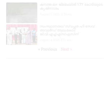
കനത്ത മഴ: ജില്ലയിൽ 1.77 കോടിയുടെ
കൃഷിനാശം
August 5, 2026
11:34 am
സംസ്ഥാനതല ‘സ്വച്ഛത ഹി സേവ’
അവാർഡ് ആലംകോട്
ജി.വി.എച്ച്.എസ്.എസിന്
August 4, 2026
6:01 pm
« Previous
Next »