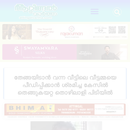
തേങ്ങയിടാൻ വന്ന വീട്ടിലെ വീട്ടമ്മയെ
പീഡിപ്പിക്കാൻ ശ്രമിച്ച കേസിൽ
തെങ്ങുകയറ്റ തൊഴിലാളി പിടിയിൽ