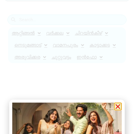
ആറ്റിങ്ങൽ
വർക്കല
ചിറയിൻകീഴ്
നെടുമങ്ങാട്
വാമനപുരം
കാട്ടാക്കട
അരുവിക്കര
ചുറ്റുവട്ടം
ഇൻഫോ