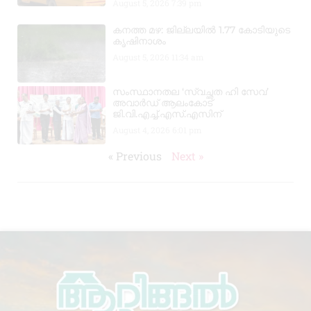
August 5, 2026
7:39 pm
കനത്ത മഴ: ജില്ലയിൽ 1.77 കോടിയുടെ
കൃഷിനാശം
August 5, 2026
11:34 am
സംസ്ഥാനതല ‘സ്വച്ഛത ഹി സേവ’
അവാർഡ് ആലംകോട്
ജി.വി.എച്ച്.എസ്.എസിന്
August 4, 2026
6:01 pm
« Previous
Next »