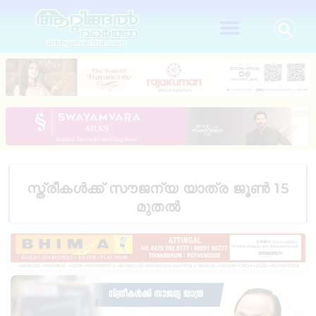
സ്ത്രീകൾക്ക് സൗജന്യ യാത്ര ജൂൺ 15
മുതൽ