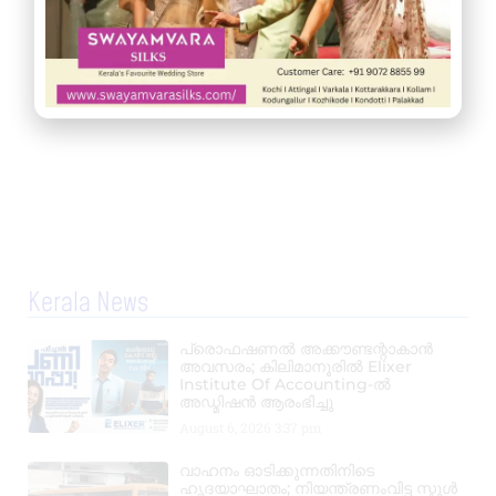
Kerala News
പ്രൊഫഷണൽ അക്കൗണ്ടന്റാകാൻ
അവസരം; കിലിമാനൂരിൽ Elixer
Institute Of Accounting-ൽ
അഡ്മിഷൻ ആരംഭിച്ചു
August 6, 2026
3:37 pm
വാഹനം ഓടിക്കുന്നതിനിടെ
ഹൃദയാഘാതം; നിയന്ത്രണംവിട്ട സ്കൂൾ