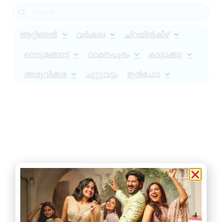
ആറ്റിങ്ങൽ
വർക്കല
ചിറയിൻകീഴ്
നെടുമങ്ങാട്
വാമനപുരം
കാട്ടാക്കട
അരുവിക്കര
ചുറ്റുവട്ടം
ഇൻഫോ