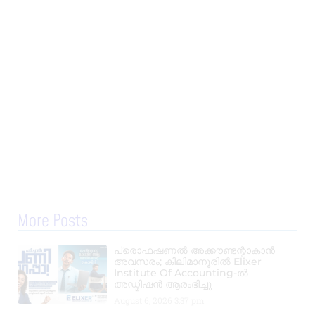
More Posts
പ്രൊഫഷണൽ അക്കൗണ്ടന്റാകാൻ
അവസരം; കിലിമാനൂരിൽ Elixer
Institute Of Accounting-ൽ
അഡ്മിഷൻ ആരംഭിച്ചു
August 6, 2026
3:37 pm