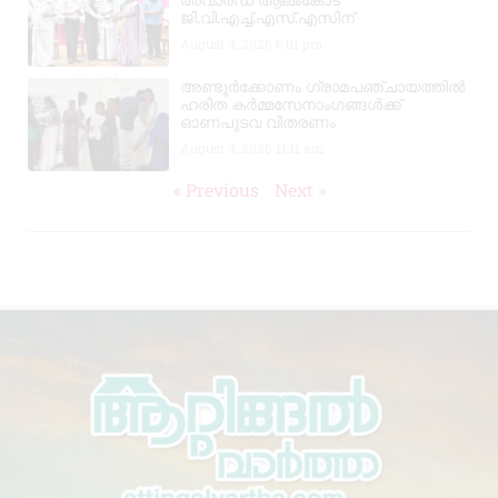
അവാർഡ് ആലംകോട്
ജി.വി.എച്ച്.എസ്.എസിന്
August 4, 2026
6:01 pm
അണ്ടൂർക്കോണം ഗ്രാമപഞ്ചായത്തിൽ
ഹരിത കർമ്മസേനാംഗങ്ങൾക്ക്
ഓണപുടവ വിതരണം
August 4, 2026
11:11 am
« Previous
Next »