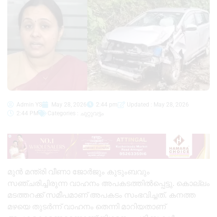
Admin YS
May 28, 2026
2:44 pm
Updated : May 28, 2026
2:44 PM
Categories :
ചുറ്റുവട്ടം
മുൻ മന്ത്രി വീണാ ജോർജും കുടുംബവും
സഞ്ചരിച്ചിരുന്ന വാഹനം അപകടത്തിൽപ്പെട്ടു. കൊല്ലം
മടത്തറക്ക് സമീപമാണ് അപകടം സംഭവിച്ചത്. കനത്ത
മഴയെ തുടർന്ന് വാഹനം തെന്നി മാറിയതാണ്