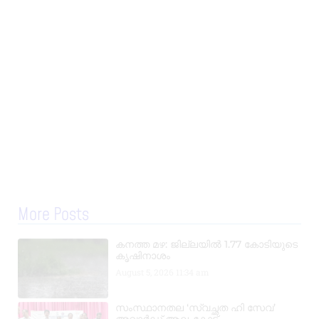
More Posts
കനത്ത മഴ: ജില്ലയിൽ 1.77 കോടിയുടെ
കൃഷിനാശം
August 5, 2026
11:34 am
സംസ്ഥാനതല ‘സ്വച്ഛത ഹി സേവ’