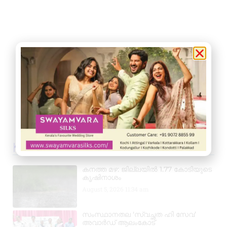
Kerala News
കനത്ത മഴ: ജില്ലയിൽ 1.77 കോടിയുടെ
കൃഷിനാശം
August 5, 2026
11:34 am
സംസ്ഥാനതല ‘സ്വച്ഛത ഹി സേവ’
അവാർഡ് ആലംകോട്