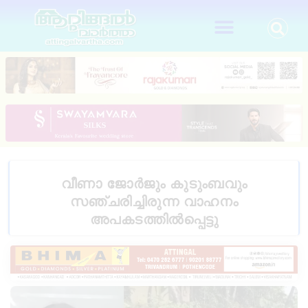
വീണാ ജോർജും കുടുംബവും
സഞ്ചരിച്ചിരുന്ന വാഹനം
അപകടത്തിൽപ്പെട്ടു