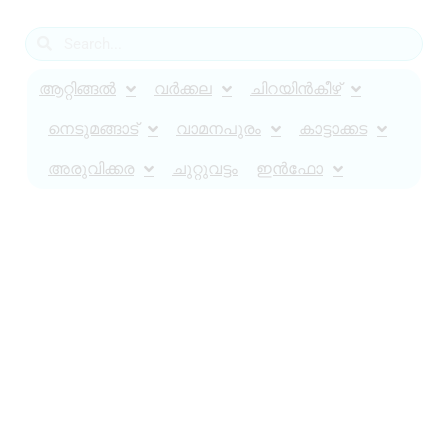
ആറ്റിങ്ങൽ
വർക്കല
ചിറയിൻകീഴ്
നെടുമങ്ങാട്
വാമനപുരം
കാട്ടാക്കട
അരുവിക്കര
ചുറ്റുവട്ടം
ഇൻഫോ